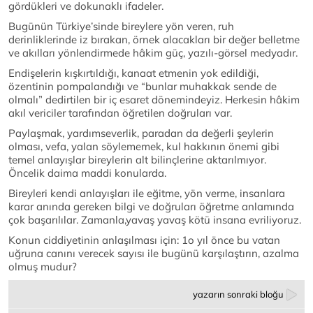
gördükleri ve dokunaklı ifadeler.
Bugünün Türkiye’sinde bireylere yön veren, ruh
derinliklerinde iz bırakan, örnek alacakları bir değer belletme
ve akılları yönlendirmede hâkim güç, yazılı-görsel medyadır.
Endişelerin kışkırtıldığı, kanaat etmenin yok edildiği,
özentinin pompalandığı ve “bunlar muhakkak sende de
olmalı” dedirtilen bir iç esaret dönemindeyiz. Herkesin hâkim
akıl vericiler tarafından öğretilen doğruları var.
Paylaşmak, yardımseverlik, paradan da değerli şeylerin
olması, vefa, yalan söylememek, kul hakkının önemi gibi
temel anlayışlar bireylerin alt bilinçlerine aktarılmıyor.
Öncelik daima maddi konularda.
Bireyleri kendi anlayışları ile eğitme, yön verme, insanlara
karar anında gereken bilgi ve doğruları öğretme anlamında
çok başarılılar. Zamanla,yavaş yavaş kötü insana evriliyoruz.
Konun ciddiyetinin anlaşılması için: 1o yıl önce bu vatan
uğruna canını verecek sayısı ile bugünü karşılaştırın, azalma
olmuş mudur?
yazarın sonraki bloğu