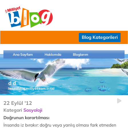
Blog Kategorileri
Ana Sayfam
Hakkımda
Bloglarım
d d
http://blog.milliyet.com.tr/dd
22 Eylül '12
Kategori
Sosyoloji
Doğrunun karartılması
İnsanda iz bırakır: doğru veya yanlış olması fark etmeden