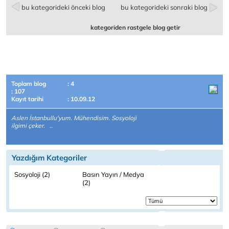
bu kategorideki önceki blog
bu kategorideki sonraki blog
kategoriden rastgele blog getir
Toplam blog
: 4
: 107
Kayıt tarihi
: 10.09.12
Aslen İstanbullu'yum. Mühendisim. Sosyoloji
ilgimi çeker. ..
Yazdığım Kategoriler
Sosyoloji (2)
Basın Yayın / Medya
(2)