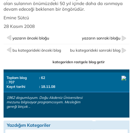
olan sularının önümüzdeki 50 yıl içinde daha da ısınmaya
devam edeceği beklenen bir öngörüdür.
Emine Sütcü
28 Kasım 2008
yazarın önceki bloğu
yazarın sonraki bloğu
bu kategorideki önceki blog
bu kategorideki sonraki blog
kategoriden rastgele blog getir
Toplam blog
: 62
: 707
Kayıt tarihi
: 18.11.08
1962 dogumluyum. Doğu Akdeniz Üniversitesi
mezunu bilgisayar programcısıyım. Mesleğim
gereği birçok ..
Yazdığım Kategoriler