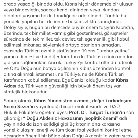
arada yaşadığı bir ada oldu. Kıbrıs hiçbir dönemde bir ulusun
veya bir devletin, sadece kendi dininden veya ırkından
olanlara yaşama hakkı tanıdığı bir ada olmadı. Tarihte bu
yöndeki yapılan her denenme başarısızlıkla sonuçlandı.
Dolayısıyle, bugün bu derecede büyük önem taşıyan Kıbrıs’ın,
üzerinde, tek bir millet varmış gibi gösterilmesi, görüşmeler
sürecinde de; tek millet, tek devlet, tek egemenlik gibi kabül
edilmesi imkansız söylemleri ortaya atanların amaçları,
esasında Türkleri azınlık statüsünde “Kıbrıs Cumhuriyetine”
yama edilmesi ve bir diğer taraftan da Türk askerinin adadan
gidişini sağlamaktır. Ancak; Türkiye’yi kontrol altında tutmak
ve Orta Doğu’nun batıya açılımının Kıbrıs üzerinden kontrol
altına alınmak istenmesi, ne Türkiye, ne de Kıbrıs Türkleri
tarafından kabul edilemez. Ege Denizi olduğu kadar
Kıbrıs
Adası
da, Türkiyenin güvenliği için büyük önem taşıyan
stratejik bir konudur.
Sonuç olarak,
Kıbrıs Yunanistan uzmanı, değerli arkadaşım
Sema Sezer’in
yayınladığı birçok makalesinde ve DAÜ
Hukuk Fakültesi öğretim üyesi
Prof. Dr. Turgut Turhan’ın
son
çıkardığı
“ Doğu Akdeniz Havzasının Jeoplitik önemi
” adlı
yayınında da izah edildiği gibi üç kıtanın ana karasına
yönelik ulaşım, enerji ve tüm ticari faaliyetlerini kontrol etme
açısından önemli bir bölge olan Doğu Akdeniz’in zaten sıcak