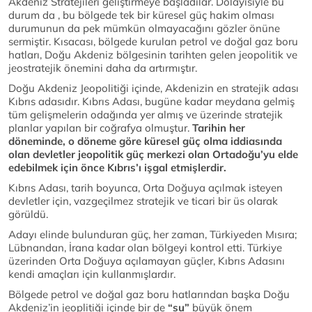
Akdeniz Stratejileri geliştirmeye başladılar. Dolayısıyle bu
durum da , bu bölgede tek bir küresel güç hakim olması
durumunun da pek mümkün olmayacağını gözler önüne
sermiştir. Kısacası, bölgede kurulan petrol ve doğal gaz boru
hatları, Doğu Akdeniz bölgesinin tarihten gelen jeopolitik ve
jeostratejik önemini daha da artırmıştır.
Doğu Akdeniz Jeopolitiği içinde, Akdenizin en stratejik adası
Kıbrıs adasıdır. Kıbrıs Adası, bugüne kadar meydana gelmiş
tüm gelişmelerin odağında yer almış ve üzerinde stratejik
planlar yapılan bir coğrafya olmuştur.
Tarihin her
döneminde, o döneme göre küresel güç olma iddiasında
olan devletler jeopolitik güç merkezi olan Ortadoğu’yu elde
edebilmek için önce Kıbrıs’ı işgal etmişlerdir.
Kıbrıs Adası, tarih boyunca, Orta Doğuya açılmak isteyen
devletler için, vazgeçilmez stratejik ve ticari bir üs olarak
görüldü.
Adayı elinde bulunduran güç, her zaman, Türkiyeden Mısıra;
Lübnandan, İrana kadar olan bölgeyi kontrol etti. Türkiye
üzerinden Orta Doğuya açılamayan güçler, Kıbrıs Adasını
kendi amaçları için kullanmışlardır.
Bölgede petrol ve doğal gaz boru hatlarından başka Doğu
Akdeniz’in jeoplitiği içinde bir de
“su”
büyük önem