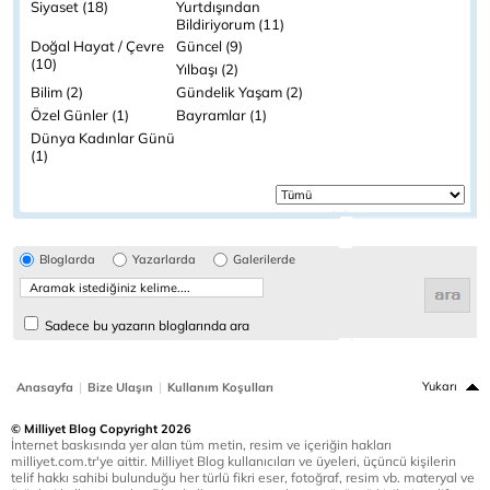
Siyaset (18)
Yurtdışından
Bildiriyorum (11)
Doğal Hayat / Çevre
Güncel (9)
(10)
Yılbaşı (2)
Bilim (2)
Gündelik Yaşam (2)
Özel Günler (1)
Bayramlar (1)
Dünya Kadınlar Günü
(1)
Bloglarda
Yazarlarda
Galerilerde
Sadece bu yazarın bloglarında ara
|
|
Yukarı
Anasayfa
Bize Ulaşın
Kullanım Koşulları
© Milliyet Blog Copyright 2026
İnternet baskısında yer alan tüm metin, resim ve içeriğin hakları
milliyet.com.tr'ye aittir. Milliyet Blog kullanıcıları ve üyeleri, üçüncü kişilerin
telif hakkı sahibi bulunduğu her türlü fikri eser, fotoğraf, resim vb. materyal ve