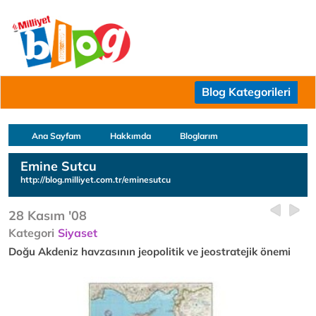
Blog Kategorileri
Ana Sayfam
Hakkımda
Bloglarım
Emine Sutcu
http://blog.milliyet.com.tr/eminesutcu
28 Kasım '08
Kategori
Siyaset
Doğu Akdeniz havzasının jeopolitik ve jeostratejik önemi