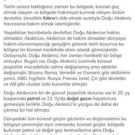
Tarihi sürece baktığımız zaman bu bölgede, küresel güç
olmak isteyen ve bölgede hakimiyet kurmak isteyen bütün
devletler, öncelikle
Kıbrıs’ı
elde etmek suretiyle Doğu Akdeniz
havzasına hakim olmak istemişlerdir.
Yaşadıkları tecrübelerle devletler
;
Doğu Akdenize hakim
olmadan, Akdenize, Akdenize de hakim olmadan dünyaya
hakim olunamayacağı gerçeğini görerek tarih boyunca bu
bölgeyi bir küresel müdahale alanı olarak görmüşlerdir.
Dolayısıyle, Doğu Akdeniz, her zaman hareketli bir bölge
olmuştur. Bugün ise, Doğu Akdeniz üzerinde küresel
jeopolitik mücadelede sahne değişmemiş ama aktörler
değişmiştir. Bizans, Roma, Venedik ve Osmanlı gibi aktörlerin
yerini, ABD, İngiltere, Rusya, Fransa, İsrail, Çin gibi devletler
ve AB gibi uluslar üstü kurumlar almıştır.
Doğu Akdenizin bir de güncel Jeopolitik durumu var ki 20. yy
başlarında
petrol
ve 21. Yy’da
doğal gazın
hayatımıza
girmesiyle birlikte, Doğu Akdeniz’in yazgısı da daha da
çıkmaz bir hal almıştır.
Dünyadaki tüm küresel güçler gözlerini ve düşüncelerini bu
bölgeye çevirmişler ayni zamanda, küresel güçler, bölgede
bulunan petrol ve doğal gaz teminallerine göre Doğu