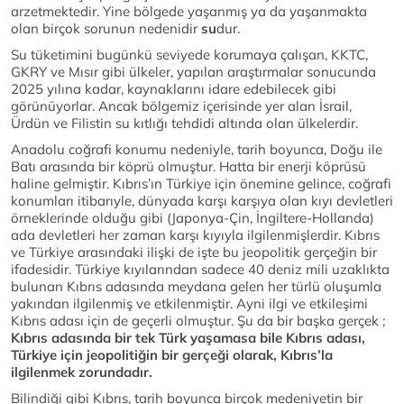
arzetmektedir. Yine bölgede yaşanmış ya da yaşanmakta
olan birçok sorunun nedenidir
su
dur.
Su tüketimini bugünkü seviyede korumaya çalışan, KKTC,
GKRY ve Mısır gibi ülkeler, yapılan araştırmalar sonucunda
2025 yılına kadar, kaynaklarını idare edebilecek gibi
görünüyorlar. Ancak bölgemiz içerisinde yer alan İsrail,
Ürdün ve Filistin su kıtlığı tehdidi altında olan ülkelerdir.
Anadolu coğrafi konumu nedeniyle, tarih boyunca, Doğu ile
Batı arasında bir köprü olmuştur. Hatta bir enerji köprüsü
haline gelmiştir. Kıbrıs’ın Türkiye için önemine gelince, coğrafi
konumları itibarıyle, dünyada karşı karşıya olan kıyı devletleri
örneklerinde olduğu gibi (Japonya-Çin, İngiltere-Hollanda)
ada devletleri her zaman karşı kıyıyla ilgilenmişlerdir. Kıbrıs
ve Türkiye arasındaki ilişki de işte bu jeopolitik gerçeğin bir
ifadesidir. Türkiye kıyılarından sadece 40 deniz mili uzaklıkta
bulunan Kıbrıs adasında meydana gelen her türlü oluşumla
yakından ilgilenmiş ve etkilenmiştir. Ayni ilgi ve etkileşimi
Kıbrıs adası için de geçerli olmuştur. Şu da bir başka gerçek ;
Kıbrıs adasında bir tek Türk yaşamasa bile Kıbrıs adası,
Türkiye için jeopolitiğin bir gerçeği olarak, Kıbrıs’la
ilgilenmek zorundadır.
Bilindiği gibi Kıbrıs, tarih boyunca birçok medeniyetin bir