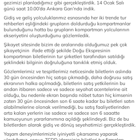
gezimizi planladığımız gibi gerçekleştirdik. 14 Ocak Salı
günü saat 10.00’da Ankara Garı’nda indik.
Gidiş ve geliş yolculuklarımız esnasında her iki trende tur
rehberleri eşliğindeki grupların doldurduğu kompartmanlar
bulunduğunu hatta bu grupların kompartman yolcularının
ekseriyetini oluşturduğunu gözlemledik.
Şikayet sitesinde bizim de aralarında olduğumuz pek çok
şikayetçinin ifade ettiği şekilde Doğu Ekspresinin
kompartman biletlerinin tur şirketleri tarafından satıldığı
şeklindeki bilginin doğruluğuna tanıklık etmiş olduk.
Gözlemlerimiz ve tespitlerimiz neticesinde biletlerin aslında
30 gün öncesinden hiç satışa çıkmadığı, daha doğrusu satış
ekranının halka açılmadığı, biletlerin satış yetkilerinin bu
andan itibaren sadece ve sadece seyahat acentelerine ait
olduğu, bu nedenle ekran başında nöbet tutan hiç kimsenin
zaten 30 gün öncesinden son 6 saate kadar bu biletleri satın
alabilmelerine olonak verilmediği, bu satış faaliyetlerinden
arta kalan yerlerin ise sadece ve sadece son 6 saaatte
kamuoyunun yararlanımına açıldığı şeklindeydi. Biz de bu
biletlerden alarak gidiş ve dönüş seyehatimizi gerçekleştirdik.
Yaşam deneyimlerimizle iyiniyetli çıkarsama yaparak
ulaştığımız sonuç, TCDD idaresinin biletleri tur firmaları