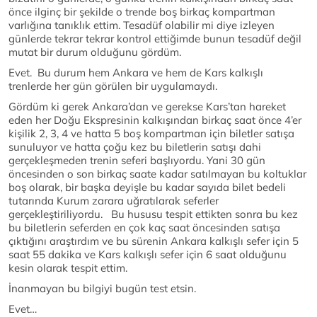
önce ilginç bir şekilde o trende boş birkaç kompartman
varlığına tanıklık ettim. Tesadüf olabilir mi diye izleyen
günlerde tekrar tekrar kontrol ettiğimde bunun tesadüf değil
mutat bir durum olduğunu gördüm.
Evet. Bu durum hem Ankara ve hem de Kars kalkışlı
trenlerde her gün görülen bir uygulamaydı.
Gördüm ki gerek Ankara’dan ve gerekse Kars’tan hareket
eden her Doğu Ekspresinin kalkışından birkaç saat önce 4’er
kişilik 2, 3, 4 ve hatta 5 boş kompartman için biletler satışa
sunuluyor ve hatta çoğu kez bu biletlerin satışı dahi
gerçekleşmeden trenin seferi başlıyordu. Yani 30 gün
öncesinden o son birkaç saate kadar satılmayan bu koltuklar
boş olarak, bir başka deyişle bu kadar sayıda bilet bedeli
tutarında Kurum zarara uğratılarak seferler
gerçekleştiriliyordu. Bu hususu tespit ettikten sonra bu kez
bu biletlerin seferden en çok kaç saat öncesinden satışa
çıktığını araştırdım ve bu sürenin Ankara kalkışlı sefer için 5
saat 55 dakika ve Kars kalkışlı sefer için 6 saat olduğunu
kesin olarak tespit ettim.
İnanmayan bu bilgiyi bugün test etsin.
Evet…