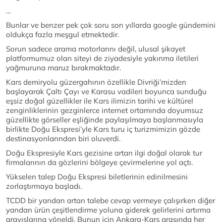
…
Bunlar ve benzer pek çok soru son yıllarda google gündemini
oldukça fazla meşgul etmektedir.
Sorun sadece arama motorlarını değil, ulusal şikayet
platformumuz olan siteyi de ziyadesiyle yakınma iletileri
yağmuruna maruz bırakmaktadır.
Kars demiryolu güzergahının özellikle Divriği’mizden
başlayarak Çaltı Çayı ve Karasu vadileri boyunca sunduğu
eşsiz doğal güzellikler ile Kars ilimizin tarihi ve kültürel
zenginliklerinin gezginlerce internet ortamında doyumsuz
güzellikte görseller eşliğinde paylaşılmaya başlanmasıyla
birlikte Doğu Ekspresi’yle Kars turu iç turizmimizin gözde
destinasyonlarından biri oluverdi.
Doğu Ekspresiyle Kars gezisine artan ilgi doğal olarak tur
firmalarının da gözlerini bölgeye çevirmelerine yol açtı.
Yükselen talep Doğu Ekspresi biletlerinin edinilmesini
zorlaştırmaya başladı.
TCDD bir yandan artan talebe cevap vermeye çalışırken diğer
yandan ürün çeşitlendirme yoluna giderek gelirlerini artırma
arayışlarına yöneldi. Bunun için Ankara-Kars arasında her