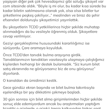
yaşayan diğer pek çok hevesdaşımız gibi soluğu şikayet var
com sitesinde aldık. “Böyle iş mi olur, bu kadar kısa sürede bu
kadar biletin satılmasına olanak yok, olsa olsa biletler tur
şirketlerine peşkeş çekiliyor…” mealinden ve biraz da şehir
efsaneleri dolduruşlu şikayetimizi yayınlattık.
Bu şikayetlerin TCDD yetkililerince hiçbir şekilde muhatap
alınmadığını da bu vesileyle öğrenmiş olduk. Şikayetlere
cevap verilmiyor.
Geziyi gerçekleştirme hususundaki kararlılığımız ise
sürüyordu. Çare aramaya koyulduk.
Önce TCDD’den tanıdık bulma arayışına girdik.
Tanıdıklarımızın tanıdıkları vasıtasıyla ulaşmaya çalıştığımız
kişilerden herhangi bir destek bulamadık. “Siz kurum bilet
satış ekranında ne görüyorsanız biz de onu görüyoruz”
diyorlardı.
O kanaldan da ümidimizi kestik.
Gece gündüz ekran başında ve bilet bulma takıntısıyla
eşelendikçe bir şey dikkatimi çekmeye başladı.
30 gün sonrası için bilet alma girişimlerimden hiçbir şekilde
sonuç elde edemiyordum ancak bu araştırmaları yaptığım
bizatihi o günlerde, o günkü trenin kalkışından birkaç saat