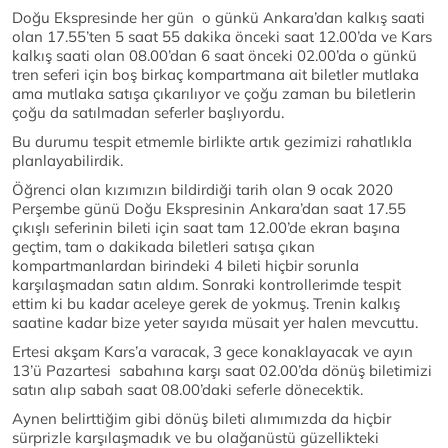
Doğu Ekspresinde her gün o günkü Ankara’dan kalkış saati
olan 17.55’ten 5 saat 55 dakika önceki saat 12.00’da ve Kars
kalkış saati olan 08.00’dan 6 saat önceki 02.00’da o günkü
tren seferi için boş birkaç kompartmana ait biletler mutlaka
ama mutlaka satışa çıkarılıyor ve çoğu zaman bu biletlerin
çoğu da satılmadan seferler başlıyordu.
Bu durumu tespit etmemle birlikte artık gezimizi rahatlıkla
planlayabilirdik.
Öğrenci olan kızımızın bildirdiği tarih olan 9 ocak 2020
Perşembe günü Doğu Ekspresinin Ankara’dan saat 17.55
çıkışlı seferinin bileti için saat tam 12.00’de ekran başına
geçtim, tam o dakikada biletleri satışa çıkan
kompartmanlardan birindeki 4 bileti hiçbir sorunla
karşılaşmadan satın aldım. Sonraki kontrollerimde tespit
ettim ki bu kadar aceleye gerek de yokmuş. Trenin kalkış
saatine kadar bize yeter sayıda müsait yer halen mevcuttu.
Ertesi akşam Kars’a varacak, 3 gece konaklayacak ve ayın
13’ü Pazartesi sabahına karşı saat 02.00’da dönüş biletimizi
satın alıp sabah saat 08.00’daki seferle dönecektik.
Aynen belirttiğim gibi dönüş bileti alımımızda da hiçbir
sürprizle karşılaşmadık ve bu olağanüstü güzellikteki