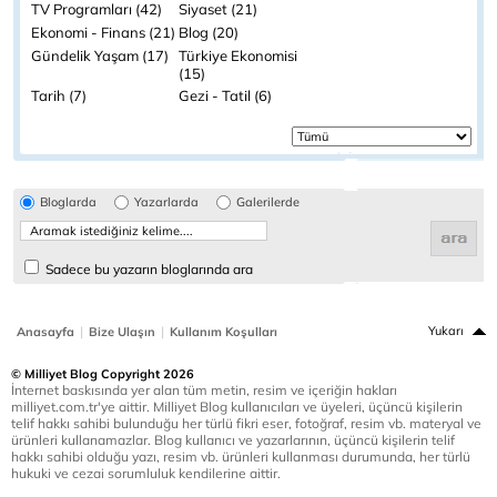
TV Programları (42)
Siyaset (21)
Ekonomi - Finans (21)
Blog (20)
Gündelik Yaşam (17)
Türkiye Ekonomisi
(15)
Tarih (7)
Gezi - Tatil (6)
Bloglarda
Yazarlarda
Galerilerde
Sadece bu yazarın bloglarında ara
|
|
Yukarı
Anasayfa
Bize Ulaşın
Kullanım Koşulları
© Milliyet Blog Copyright 2026
İnternet baskısında yer alan tüm metin, resim ve içeriğin hakları
milliyet.com.tr'ye aittir. Milliyet Blog kullanıcıları ve üyeleri, üçüncü kişilerin
telif hakkı sahibi bulunduğu her türlü fikri eser, fotoğraf, resim vb. materyal ve
ürünleri kullanamazlar. Blog kullanıcı ve yazarlarının, üçüncü kişilerin telif
hakkı sahibi olduğu yazı, resim vb. ürünleri kullanması durumunda, her türlü
hukuki ve cezai sorumluluk kendilerine aittir.