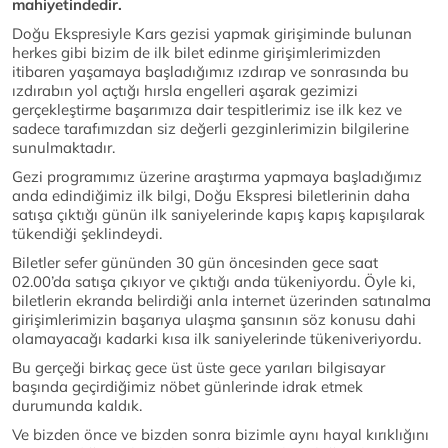
mahiyetindedir.
Doğu Ekspresiyle Kars gezisi yapmak girişiminde bulunan
herkes gibi bizim de ilk bilet edinme girişimlerimizden
itibaren yaşamaya başladığımız ızdırap ve sonrasında bu
ızdırabın yol açtığı hırsla engelleri aşarak gezimizi
gerçekleştirme başarımıza dair tespitlerimiz ise ilk kez ve
sadece tarafımızdan siz değerli gezginlerimizin bilgilerine
sunulmaktadır.
Gezi programımız üzerine araştırma yapmaya başladığımız
anda edindiğimiz ilk bilgi, Doğu Ekspresi biletlerinin daha
satışa çıktığı günün ilk saniyelerinde kapış kapış kapışılarak
tükendiği şeklindeydi.
Biletler sefer gününden 30 gün öncesinden gece saat
02.00’da satışa çıkıyor ve çıktığı anda tükeniyordu. Öyle ki,
biletlerin ekranda belirdiği anla internet üzerinden satınalma
girişimlerimizin başarıya ulaşma şansının söz konusu dahi
olamayacağı kadarki kısa ilk saniyelerinde tükeniveriyordu.
Bu gerçeği birkaç gece üst üste gece yarıları bilgisayar
başında geçirdiğimiz nöbet günlerinde idrak etmek
durumunda kaldık.
Ve bizden önce ve bizden sonra bizimle aynı hayal kırıklığını