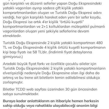
gün karşılıklı ve düzenli seferler yapan Doğu Ekspresindeki
yataklı vagonları ayırıp sadece çift kişilik yataklı
komprartmanlardan oluşan ve Turistik Doğu Ekspresi adını
verdiği, her gün karşılıklı hareket eden yeni bir sefer koydu.
Doğu Ekspresi ise artık 4’er kişilik “örtülü kuşetli”
kompartmanlardan ve 2+1 koltuklardan müteşekkil pulmanlı
vagonlardan oluşan yeni şekiiyle seferlerine devam
etmektedir.
Turistik Doğu Ekspresinde 2 kişilik yataklı kompartman 480
TL ve Doğu Ekspresinde 4 kişilik örtülü kuşetli kompartmanın
kişi başı fiyatı ise 58 TL’dir. (İndirimli fiyat detaylarına
girmiyoruz.)
Aradaki büyük fiyat farkı ve özellikle çocuklu aileler için
Turistik Doğu Ekspresindeki 2 kişilik yataklı kompartmanların
elverişsizliği nedeniyle Doğu Ekspresine olan ilgi daha da
artmış ve bu trene ait biletlerin temin edilebilmesi oldukça
zorlaşmıştır.
Biletler TCDD web sayfası üzerinden 30 gün öncesinden
satışa sunulmaktadır.
Buraya kadar anlattıklarım an itibariyle hemen herkesin
sahip olduğu veya rahatlıkla ulaşabileceği anonim bilgi