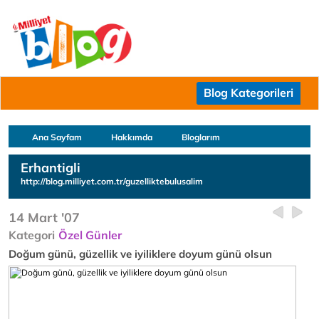
Blog Kategorileri
Ana Sayfam
Hakkımda
Bloglarım
Erhantigli
http://blog.milliyet.com.tr/guzelliktebulusalim
14 Mart '07
Kategori
Özel Günler
Doğum günü, güzellik ve iyiliklere doyum günü olsun