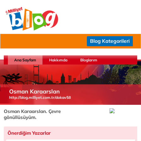
Blog Kategorileri
Ana Sayfam
Hakkımda
Bloglarım
Osman Karaarslan
http://blog.milliyet.com.tr/dokav58
Osman Karaarslan. Çevre
gönüllüsüyüm.
Önerdiğim Yazarlar