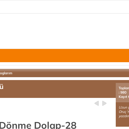
loglarım
ü
Topla
: 980
Kayıt 
Uzun yı
Oruç Yı
yazdım
 Dönme Dolap-28