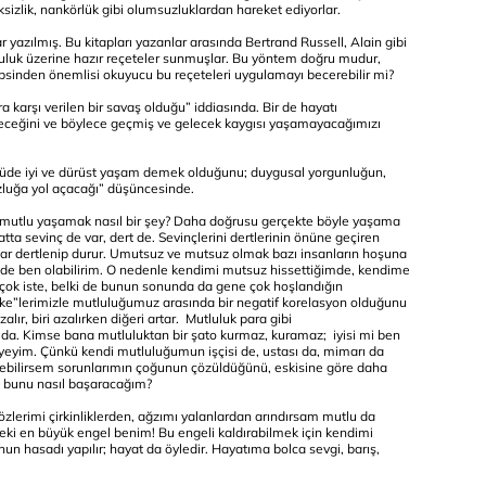
ksizlik, nankörlük gibi olumsuzluklardan hareket ediyorlar.
r yazılmış. Bu kitapları yazanlar arasında Bertrand Russell, Alain gibi
tluluk üzerine hazır reçeteler sunmuşlar. Bu yöntem doğru mudur,
epsinden önemlisi okuyucu bu reçeteleri uygulamayı becerebilir mi?
 karşı verilen bir savaş olduğu” iddiasında. Bir de hayatı
ceğini ve böylece geçmiş ve gelecek kaygısı yaşamayacağımızı
çüde iyi ve dürüst yaşam demek olduğunu; duygusal yorgunluğun,
luğa yol açacağı” düşüncesinde.
mutlu yaşamak nasıl bir şey? Daha doğrusu gerçekte böyle yaşama
tta sevinç de var, dert de. Sevinçlerini dertlerinin önüne geçiren
r dertlenip durur. Umutsuz ve mutsuz olmak bazı insanların hoşuna
i de ben olabilirim. O nedenle kendimi mutsuz hissettiğimde, kendime
 çok iste, belki de bunun sonunda da gene çok hoşlandığın
şke”lerimizle mutluluğumuz arasında bir negatif korelasyon olduğunu
alır, biri azalırken diğeri artar. Mutluluk para gibi
 da. Kimse bana mutluluktan bir şato kurmaz, kuramaz; iyisi mi ben
eyim. Çünkü kendi mutluluğumun işçisi de, ustası da, mimarı da
ebilirsem sorunlarımın çoğunun çözüldüğünü, eskisine göre daha
a bunu nasıl başaracağım?
zlerimi çirkinliklerden, ağzımı yalanlardan arındırsam mutlu da
eki en büyük engel benim! Bu engeli kaldırabilmek için kendimi
n hasadı yapılır; hayat da öyledir. Hayatıma bolca sevgi, barış,