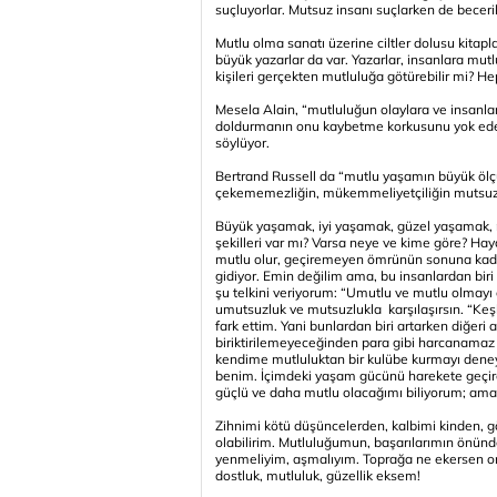
suçluyorlar. Mutsuz insanı suçlarken de beceri
Mutlu olma sanatı üzerine ciltler dolusu kitapla
büyük yazarlar da var. Yazarlar, insanlara mu
kişileri gerçekten mutluluğa götürebilir mi? H
Mesela Alain, “mutluluğun olaylara ve insanlara
doldurmanın onu kaybetme korkusunu yok ede
söylüyor.
Bertrand Russell da “mutlu yaşamın büyük öl
çekememezliğin, mükemmeliyetçiliğin mutsuz
Büyük yaşamak, iyi yaşamak, güzel yaşamak, 
şekilleri var mı? Varsa neye ve kime göre? Haya
mutlu olur, geçiremeyen ömrünün sonuna kada
gidiyor. Emin değilim ama, bu insanlardan bir
şu telkini veriyorum: “Umutlu ve mutlu olmayı
umutsuzluk ve mutsuzlukla karşılaşırsın. “Ke
fark ettim. Yani bunlardan biri artarken diğeri az
biriktirilemeyeceğinden para gibi harcanamaz
kendime mutluluktan bir kulübe kurmayı deney
benim. İçimdeki yaşam gücünü harekete geçir
güçlü ve daha mutlu olacağımı biliyorum; am
Zihnimi kötü düşüncelerden, kalbimi kinden, gö
olabilirim. Mutluluğumun, başarılarımın önünd
yenmeliyim, aşmalıyım. Toprağa ne ekersen onu
dostluk, mutluluk, güzellik eksem!