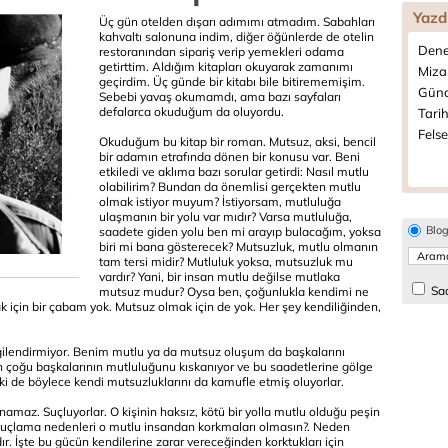
Yazd
Üç gün otelden dışarı adımımı atmadım. Sabahları
kahvaltı salonuna indim, diğer öğünlerde de otelin
Dene
restoranından sipariş verip yemekleri odama
getirttim. Aldığım kitapları okuyarak zamanımı
Miza
geçirdim. Üç günde bir kitabı bile bitirememişim.
Günc
Sebebi yavaş okumamdı, ama bazı sayfaları
defalarca okuduğum da oluyordu.
Tarih
Felse
Okuduğum bu kitap bir roman. Mutsuz, aksi, bencil
bir adamın etrafında dönen bir konusu var. Beni
etkiledi ve aklıma bazı sorular getirdi: Nasıl mutlu
olabilirim? Bundan da önemlisi gerçekten mutlu
olmak istiyor muyum? İstiyorsam, mutluluğa
ulaşmanın bir yolu var mıdır? Varsa mutluluğa,
Blo
saadete giden yolu ben mi arayıp bulacağım, yoksa
biri mi bana gösterecek? Mutsuzluk, mutlu olmanın
tam tersi midir? Mutluluk yoksa, mutsuzluk mu
vardır? Yani, bir insan mutlu değilse mutlaka
Sad
mutsuz mudur? Oysa ben, çoğunlukla kendimi ne
için bir çabam yok. Mutsuz olmak için de yok. Her şey kendiliğinden,
lgilendirmiyor. Benim mutlu ya da mutsuz oluşum da başkalarını
n çoğu başkalarının mutluluğunu kıskanıyor ve bu saadetlerine gölge
lki de böylece kendi mutsuzluklarını da kamufle etmiş oluyorlar.
namaz. Suçluyorlar. O kişinin haksız, kötü bir yolla mutlu olduğu peşin
l suçlama nedenleri o mutlu insandan korkmaları olmasın?. Neden
r. İşte bu gücün kendilerine zarar vereceğinden korktukları için