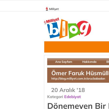
Milliyet
Ana Sayfam
Hakkımda
B
Ömer Faruk Hüsmüll
http://blog.milliyet.com.tr/orucbabadan
20 Aralık '18
Kategori
Edebiyat
Dönemeyen Bir