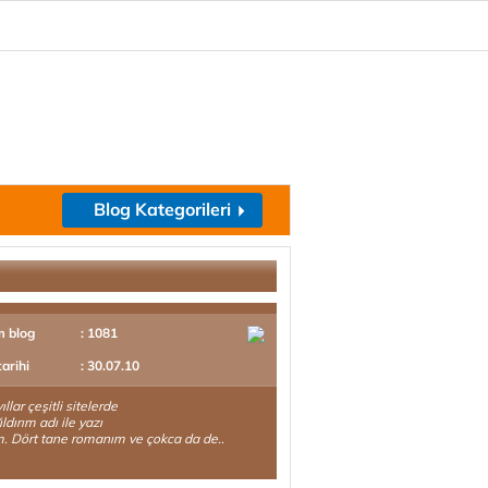
Blog Kategorileri
m blog
: 1081
tarihi
: 30.07.10
llar çeşitli sitelerde
ldırım adı ile yazı
. Dört tane romanım ve çokca da de..