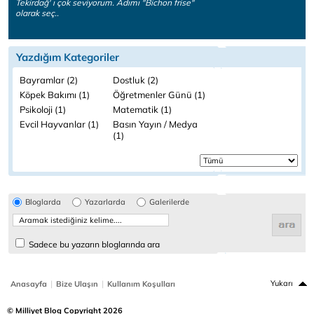
Tekirdağ' ı çok seviyorum. Adımı "Bichon frise"
olarak seç..
Yazdığım Kategoriler
Bayramlar (2)
Dostluk (2)
Köpek Bakımı (1)
Öğretmenler Günü (1)
Psikoloji (1)
Matematik (1)
Evcil Hayvanlar (1)
Basın Yayın / Medya
(1)
Bloglarda
Yazarlarda
Galerilerde
Sadece bu yazarın bloglarında ara
|
|
Yukarı
Anasayfa
Bize Ulaşın
Kullanım Koşulları
© Milliyet Blog Copyright 2026