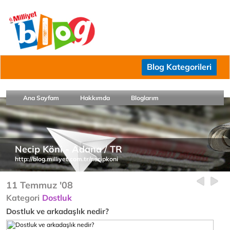
Blog Kategorileri
Ana Sayfam
Hakkımda
Bloglarım
Necip Köni - Adana / TR
http://blog.milliyet.com.tr/necipkoni
11 Temmuz '08
Kategori
Dostluk
Dostluk ve arkadaşlık nedir?