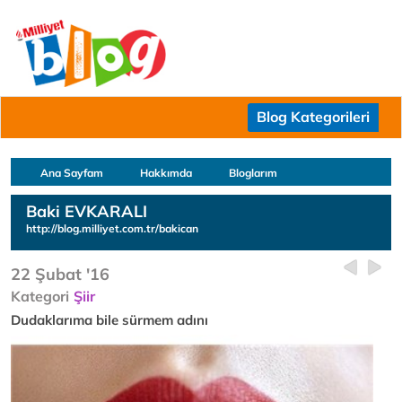
Blog Kategorileri
Ana Sayfam
Hakkımda
Bloglarım
Baki EVKARALI
http://blog.milliyet.com.tr/bakican
22 Şubat '16
Kategori
Şiir
Dudaklarıma bile sürmem adını