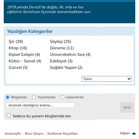
1979 yılında Denizli'de doğdu. İlk, orta ve lise
eğitimini Serinhisar ilçesinde tamamladıktan son..
Yazdığım Kategoriler
Şiir (39)
Söyleşi (25)
Kitap (16)
Deneme (11)
Kişisel Gelişim (4)
Üniversitelinin Sesi (4)
Kültür - Sanat (4)
Edebiyat (3)
Güncel (3)
Sağlıklı Yaşam (2)
Bloglarda
Yazarlarda
Galerilerde
Sadece bu yazarın bloglarında ara
|
|
Yukarı
Anasayfa
Bize Ulaşın
Kullanım Koşulları