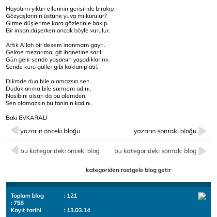
Hayatımı yıktın ellerinin gerisinde bırakıp
Gözyaşlarının üstüne yuva mı kurulur?
Girme düşlerime kara gözlerinle bakıp.
Bir insan düşerken ancak böyle vurulur.
Artık Allah bir desem inanmam gayrı.
Gelme mezarıma, git ihanetine sarıl.
Gün gelir sende yaşarsın yaşadıklarımı.
Sende kuru güller gibi koklanıp atıl.
Dilimde dua bile olamazsın sen.
Dudaklarıma bile sürmem adını.
Nasibini alsan da bu alemden.
Sen olamazsın bu faninin kadını.
Baki EVKARALI
yazarın önceki bloğu
yazarın sonraki bloğu
bu kategorideki önceki blog
bu kategorideki sonraki blog
kategoriden rastgele blog getir
Toplam blog
: 121
: 758
Kayıt tarihi
: 13.03.14