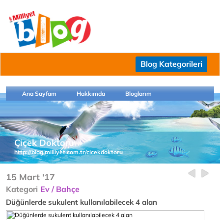
Blog Kategorileri
Ana Sayfam
Hakkımda
Bloglarım
Çiçek Doktoru
http://blog.milliyet.com.tr/cicekdoktoru
15 Mart '17
Kategori
Ev / Bahçe
Düğünlerde sukulent kullanılabilecek 4 alan