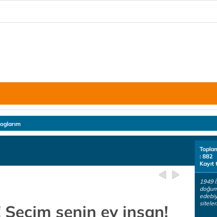
loglarım
Topla
: 882
Kayıt 
1949 İ
doğum
edebiy
siteler
 Seçim senin ey insan!