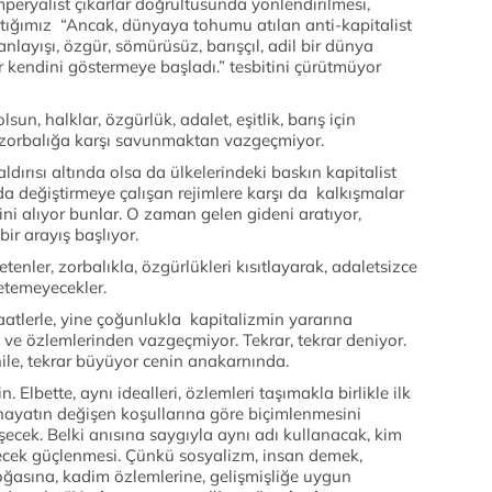
mperyalist çıkarlar doğrultusunda yönlendirilmesi,
tığımız “Ancak, dünyaya tohumu atılan anti-kapitalist
nlayışı, özgür, sömürüsüz, barışçıl, adil bir dünya
 kendini göstermeye başladı.” tesbitini çürütmüyor
un, halklar, özgürlük, adalet, eşitlik, barış için
lü zorbalığa karşı savunmaktan vazgeçmiyor.
ırısı altında olsa da ülkelerindeki baskın kapitalist
unda değiştirmeye çalışan rejimlere karşı da kalkışmalar
i alıyor bunlar. O zaman gelen gideni aratıyor,
ir arayış başlıyor.
tenler, zorbalıkla, özgürlükleri kısıtlayarak, adaletsizce
etemeyecekler.
vaatlerle, yine çoğunlukla kapitalizmin yararına
em ve özlemlerinden vazgeçmiyor. Tekrar, tekrar deniyor.
nile, tekrar büyüyor cenin anakarnında.
 Elbette, aynı idealleri, özlemleri taşımakla birlikle ilk
ayatın değişen koşullarına göre biçimlenmesini
şecek. Belki anısına saygıyla aynı adı kullanacak, kim
meyecek güçlenmesi. Çünkü sosyalizm, insan demek,
oğasına, kadim özlemlerine, gelişmişliğe uygun