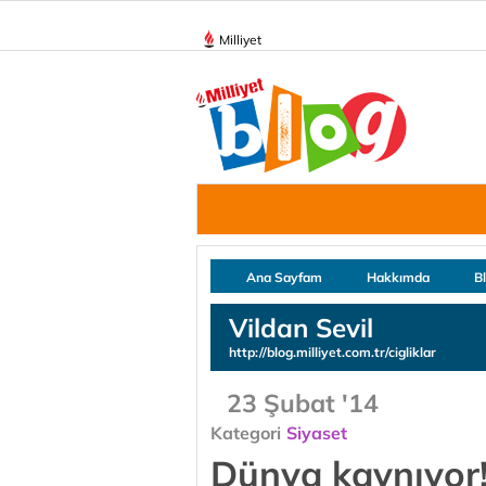
Milliyet
Ana Sayfam
Hakkımda
B
Vildan Sevil
http://blog.milliyet.com.tr/cigliklar
23 Şubat '14
Kategori
Siyaset
Dünya kaynıyor!