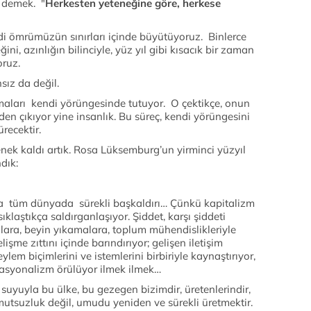
 demek. "
Herkesten yeteneğine göre, herkese
di ömrümüzün sınırları içinde büyütüyoruz. Binlerce
ğini, azınlığın bilinciyle, yüz yıl gibi kısacık bir zaman
ruz.
sız da değil.
şmaları kendi yörüngesinde tutuyor. O çektikçe, onun
en çıkıyor yine insanlık. Bu süreç, kendi yörüngesini
recektir.
nek kaldı artık. Rosa Lüksemburg’un yirminci yüzyıl
dık:
a tüm dünyada sürekli başkaldırı… Çünkü kapitalizm
ıklaştıkça saldırganlaşıyor. Şiddet, karşı şiddeti
alara, beyin yıkamalara, toplum mühendislikleriyle
işme zıttını içinde barındırıyor; gelişen iletişim
ylem biçimlerini ve istemlerini birbiriyle kaynaştırıyor,
ernasyonalizm örülüyor ilmek ilmek…
, suyuyla bu ülke, bu gezegen bizimdir, üretenlerindir,
utsuzluk değil, umudu yeniden ve sürekli üretmektir.