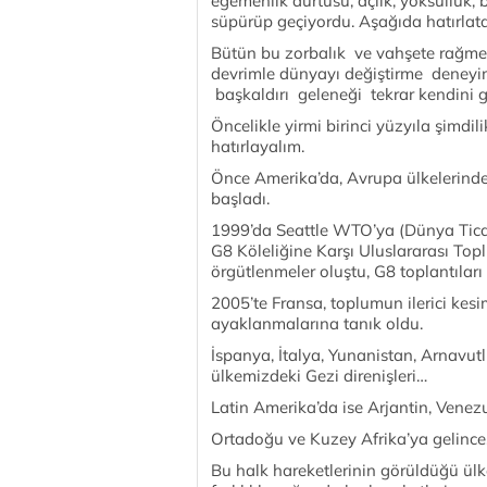
egemenlik dürtüsü, açlık, yoksulluk, b
süpürüp geçiyordu. Aşağıda hatırlatac
Bütün bu zorbalık ve vahşete rağmen,
devrimle dünyayı değiştirme deneyimi
başkaldırı geleneği tekrar kendini 
Öncelikle yirmi birinci yüzyıla şimdil
hatırlayalım.
Önce Amerika’da, Avrupa ülkelerinde, 
başladı.
1999’da Seattle WTO’ya (Dünya Ticar
G8 Köleliğine Karşı Uluslararası Topl
örgütlenmeler oluştu, G8 toplantıları 
2005’te Fransa, toplumun ilerici kes
ayaklanmalarına tanık oldu.
İspanya, İtalya, Yunanistan, Arnavut
ülkemizdeki Gezi direnişleri…
Latin Amerika’da ise Arjantin, Vene
Ortadoğu ve Kuzey Afrika’ya gelince…
Bu halk hareketlerinin görüldüğü ülk