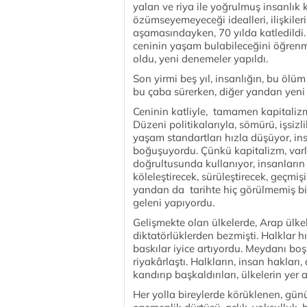
yalan ve riya ile yoğrulmuş insanlık k
özümseyemeyeceği idealleri, ilişkil
aşamasındayken, 70 yılda katledildi.
ceninin yaşam bulabileceğini öğrenm
oldu, yeni denemeler yapıldı.
Son yirmi beş yıl, insanlığın, bu ölü
bu çaba sürerken, diğer yandan yeni 
Ceninin katliyle, tamamen kapitali
Düzeni politikalarıyla, sömürü, işsizli
yaşam standartları hızla düşüyor, ins
boğuşuyordu. Çünkü kapitalizm, varlı
doğrultusunda kullanıyor, insanların c
köleleştirecek, sürüleştirecek, geçmi
yandan da tarihte hiç görülmemiş bi
geleni yapıyordu.
Gelişmekte olan ülkelerde, Arap ülke
diktatörlüklerden bezmişti. Halklar h
baskılar iyice artıyordu. Meydanı boş
riyakârlaştı. Halkların, insan haklar
kandırıp başkaldırıları, ülkelerin yer 
Her yolla bireylerde körüklenen, gün