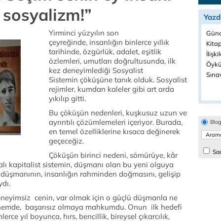
 sosyalizm!”
Yazd
Yirminci yüzyılın son
Günc
çeyreğinde, insanlığın binlerce yıllık
Kitap
tarihinde, özgürlük, adalet, eşitlik
İlişki
özlemleri, umutları doğrultusunda, ilk
Öykü
kez deneyimlediği Sosyalist
Sınav
Sistemin çöküşüne tanık olduk. Sosyalist
rejimler, kumdan kaleler gibi art arda
yıkılıp gitti.
Bu çöküşün nedenleri, kuşkusuz uzun ve
ayrıntılı çözümlemeleri içeriyor. Burada,
Blo
en temel özelliklerine kısaca değinerek
geçeceğiz.
Sad
Çöküşün birinci nedeni, sömürüye, kâr
lı kapitalist sistemin, düşmanı olan bu yeni olguya
düşmanının, insanlığın rahminden doğmasını, gelişip
ıydı.
deneyimsiz cenin, var olmak için o güçlü düşmanla ne
dönemde, başarısız olmaya mahkumdu. Onun ilk hedefi
rce yıl boyunca, hırs, bencillik, bireysel çıkarcılık,