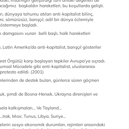
askı, insanlığın geliştirdiği tüm ahlaki değerleri de
ağımız başkaldırı hareketleri, bu koşullarda gelişti.
 dünyaya tohumu atılan anti-kapitalist bilinç,
, sömürüsüz, barışçıl, adil bir dünya özlemiyle
göstermeye başladı.
ik damgasını vuran belli başlı, halk hareketleri
Latin Amerika’da anti-kapitalist, barışçıl gösteriler
et Örgütü) karşı başlayan tepkiler Avrupa’ya sıçradı.
umsal Mücadele gibi anti-kapitalist, uluslararası
protesto edildi. (2001)
imlerinden de destek bulan, günlerce süren göçmen
luk, şimdi de Bosna-Hersek, Ukrayna direnişleri ve
zuela kalkışmaları… Ve Tayland…
Irak, Mısır, Tunus, Libya, Suriye…
elerin sosyo-ekonomik durumları, rejimleri arasındaki