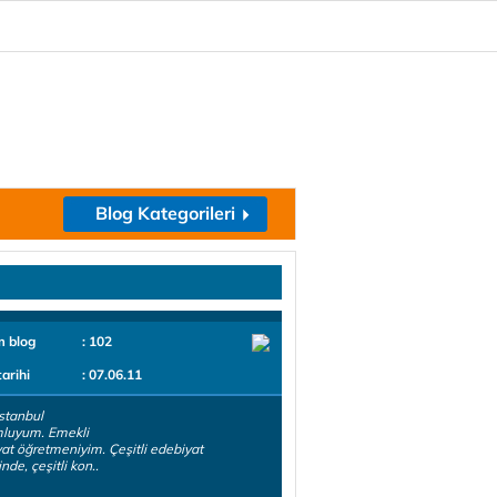
Blog Kategorileri
m blog
: 102
tarihi
: 07.06.11
stanbul
luyum. Emekli
at öğretmeniyim. Çeşitli edebiyat
inde, çeşitli kon..