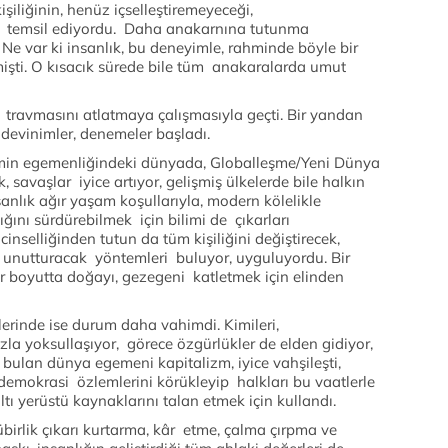
işiliğinin, henüz içselleştiremeyeceği,
eri temsil ediyordu. Daha anakarnına tutunma
 Ne var ki insanlık, bu deneyimle, rahminde böyle bir
işti. O kısacık sürede bile tüm anakaralarda umut
m travmasını atlatmaya çalışmasıyla geçti. Bir yandan
devinimler, denemeler başladı.
zmin egemenliğindeki dünyada, Globalleşme/Yeni Dünya
k, savaşlar iyice artıyor, gelişmiş ülkelerde bile halkın
anlık ağır yaşam koşullarıyla, modern kölelikle
ğını sürdürebilmek için bilimi de çıkarları
inselliğinden tutun da tüm kişiliğini değiştirecek,
şi unutturacak yöntemleri buluyor, uyguluyordu. Bir
r boyutta doğayı, gezegeni katletmek için elinden
lerinde ise durum daha vahimdi. Kimileri,
ızla yoksullaşıyor, görece özgürlükler de elden gidiyor,
 bulan dünya egemeni kapitalizm, iyice vahşileşti,
ı, demokrasi özlemlerini körükleyip halkları bu vaatlerle
altı yerüstü kaynaklarını talan etmek için kullandı.
übirlik çıkarı kurtarma, kâr etme, çalma çırpma ve