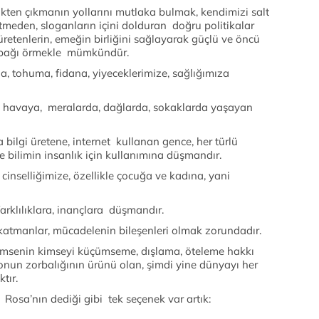
ikten çıkmanın yollarını mutlaka bulmak, kendimizi salt
meden, sloganların içini dolduran doğru politikalar
retenlerin, emeğin birliğini sağlayarak güçlü ve öncü
ı bağı örmekle mümkündür.
a, tohuma, fidana, yiyeceklerimize, sağlığımıza
, havaya, meralarda, dağlarda, sokaklarda yaşayan
 bilgi üretene, internet kullanan gence, her türlü
e bilimin insanlık için kullanımına düşmandır.
 cinselliğimize, özellikle çocuğa ve kadına, yani
farklılıklara, inançlara düşmandır.
ıf katmanlar, mücadelenin bileşenleri olmak zorundadır.
 kimsenin kimseyi küçümseme, dışlama, öteleme hakkı
onun zorbalığının ürünü olan, şimdi yine dünyayı her
tır.
Rosa’nın dediği gibi tek seçenek var artık: