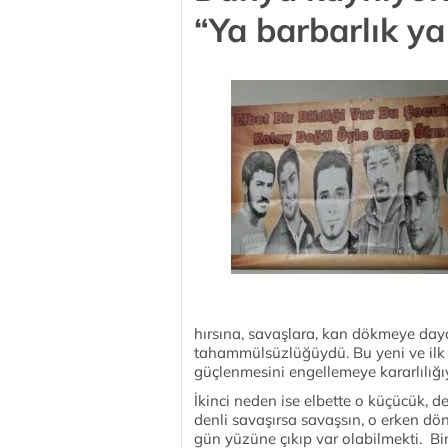
“Ya barbarlık ya
hırsına, savaşlara, kan dökmeye daya
tahammülsüzlüğüydü. Bu yeni ve ilk 
güçlenmesini engellemeye kararlılığ
İkinci neden ise elbette o küçücük, 
denli savaşırsa savaşsın, o erken 
gün yüzüne çıkıp var olabilmekti. Binle