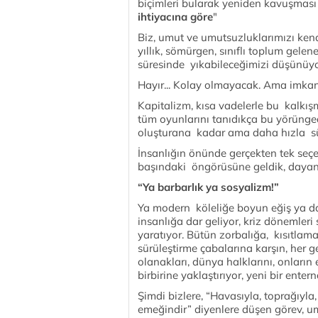
biçimleri bularak yeniden kavuşması
ihtiyacına göre
"
Biz, umut ve umutsuzluklarımızı ken
yıllık, sömürgen, sınıflı toplum gelene
süresinde yıkabileceğimizi düşünüyo
Hayır... Kolay olmayacak. Ama imkan
Kapitalizm, kısa vadelerle bu kalkı
tüm oyunlarını tanıdıkça bu yörünged
oluşturana kadar ama daha hızla sü
İnsanlığın önünde gerçekten tek seçe
başındaki öngörüsüne geldik, dayan
“Ya barbarlık ya sosyalizm!”
Ya modern köleliğe boyun eğiş ya d
insanlığa dar geliyor, kriz dönemleri s
yaratıyor. Bütün zorbalığa, kısıtlam
sürüleştirme çabalarına karşın, her gel
olanakları, dünya halklarını, onların e
birbirine yaklaştırıyor, yeni bir ent
Şimdi bizlere, “Havasıyla, toprağıyla
emeğindir” diyenlere düşen görev, um