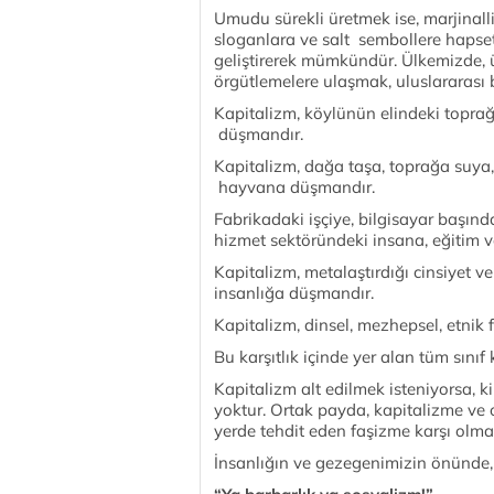
Umudu sürekli üretmek ise, marjinall
sloganlara ve salt sembollere hapset
geliştirerek mümkündür. Ülkemizde, ü
örgütlemelere ulaşmak, uluslararas
Kapitalizm, köylünün elindeki toprağ
düşmandır.
Kapitalizm, dağa taşa, toprağa suya
hayvana düşmandır.
Fabrikadaki işçiye, bilgisayar başında
hizmet sektöründeki insana, eğitim v
Kapitalizm, metalaştırdığı cinsiyet ve
insanlığa düşmandır.
Kapitalizm, dinsel, mezhepsel, etnik 
Bu karşıtlık içinde yer alan tüm sın
Kapitalizm alt edilmek isteniyorsa,
yoktur. Ortak payda, kapitalizme ve 
yerde tehdit eden faşizme karşı olmak
İnsanlığın ve gezegenimizin önünde, 