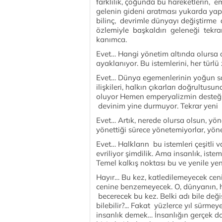
farklılık, çoğunda bu hareketlerin, e
gelenin gideni aratması yukarda yap
bilinç, devrimle dünyayı değiştirme a
özlemiyle başkaldırı geleneği tekrar
kanımca.
Evet… Hangi yönetim altında olursa ols
ayaklanıyor. Bu istemlerini, her tür
Evet… Dünya egemenlerinin yoğun sald
ilişkileri, halkın çıkarları doğrultus
oluyor Hemen emperyalizmin desteğin
devinim yine durmuyor. Tekrar yeni b
Evet… Artık, nerede olursa olsun, yöne
yönettiği sürece yönetemiyorlar, yön
Evet… Halkların bu istemleri çeşitli 
evriliyor şimdilik. Ama insanlık, ist
Temel kalkış noktası bu ve yenile ye
Hayır… Bu kez, katledilemeyecek cenin.
cenine benzemeyecek. O, dünyanın, h
becerecek bu kez. Belki adı bile deği
bilebilir?... Fakat yüzlerce yıl sür
insanlık demek… İnsanlığın gerçek d