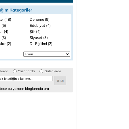
ığım Kategoriler
el (48)
Deneme (9)
 (5)
Edebiyat (4)
ler (4)
Şiir (4)
 (3)
Siyaset (3)
lar (2)
Dil Eğitimi (2)
glarda
Yazarlarda
Galerilerde
ece bu yazarın bloglarında ara