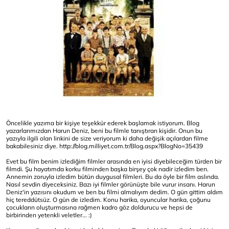
Öncelikle yazıma bir kişiye teşekkür ederek başlamak istiyorum. Blog
yazarlarımızdan Harun Deniz, beni bu filmle tanıştıran kişidir. Onun bu
yazıyla ilgili olan linkini de size veriyorum ki daha değişik açılardan filme
bakabilesiniz diye.
http://blog.milliyet.com.tr/Blog.aspx?BlogNo=35439
Evet bu film benim izlediğim filmler arasında en iyisi diyebileceğim türden bir
filmdi. Şu hayatımda korku filminden başka birşey çok nadir izledim ben.
Annemin zoruyla izledim bütün duygusal filmleri. Bu da öyle bir film aslında.
Nasıl sevdin diyeceksiniz. Bazı iyi filmler görünüşte bile vurur insanı. Harun
Deniz'in yazısını okudum ve ben bu filmi almalıyım dedim. O gün gittim aldım
hiç tereddütsüz. O gün de izledim. Konu harika, oyuncular harika, çoğunu
çocukların oluşturmasına rağmen kadro göz doldurucu ve hepsi de
birbirinden yetenkli veletler... :)