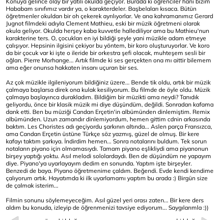
Konuya gelince olay bir yatılı okulda geçiyor. Burada ki öğrenciler hani bizim
Hababam sınıfımız vardır ya, o karakterdeler. Başbelaları kısaca. Bütün
öğretmenler okuldan bir oh çekerek ayrılıyorlar. Ve ana kahramanımız Gerard
Jugnot filmdeki adıyla Clement Mathieu, eski bir müzik öğretmeni olarak
okula geliyor. Okulda herşey kaba kuvvetle hallediliyor ama bu Mathieu'nun
karakterine ters. O, çocukları en iyi bildiği şeyle yani müzikle adam etmeye
çalışıyor. Hepsinin ilgisini çekiyor bu yöntem, bir koro oluşturuyorlar. Ve koro
da bir çocuk var ki işte o ileride bir orkestra şefi olacak, muhteşem sesli bir
oğlan. Pierre Morhange... Artık filmde ki ses gerçekten ona mı aittir bilemem
ama eğer onunsa hakkaten insanı uçuran bir ses.
Az çok müzikle ilgileniyorum bildiğiniz üzere... Bende tik oldu, artık bir müzik
çalmaya başlarsa direk ona kulak kesiliyorum. Bu filmde de öyle oldu. Müzik
çalmaya başlayınca durakladım. Bildiğim bir müzikti ama neydi? Tanıdık
geliyordu, önce bir klasik müzik mi diye düşündüm, değildi. Sonradan kafama
dank etti. Ben bu müziği Candan Erçetin'in albümünden dinlemiştim. Remix
albümünden. Uzun zamandır dinlemiyordum, hemen gittim cdnin arkasında
baktım. Les Choristes adı geçiyordu şarkının altında... Aslen parça Fransızca,
ama Candan Erçetin üstüne Türkçe söz yazmış, güzel de olmuş. Bir kere
kafayı taktım şarkıya. İndirdim hemen... Sonra notalarını buldum. Tek sorun
notaların piyano için olmamasıydı. Tamam piyano eşlikliydi ama piyanonun
birşey yaptığı yoktu. Asıl melodi sololardaydı. Ben de düşündüm ne yapayım
diye. Piyano'ya uyarlayayım dedim en sonunda. Yaptım işte birşeyler.
Benzedi de baya. Piyano öğretmenime çaldım. Beğendi. Evde kendi kendime
çalıyorum artık. Hayatımda ki ilk uyarlamamı yaptım bu arada :) Birgün size
de çalmak isterim...
Filmin sonunu söylemeyeceğim. Asıl güzel yeri orası zaten... Bir kere ders
aldım bu konuda, izleyip de öğrenmenizi tavsiye ediyorum... Saygılarımla :))