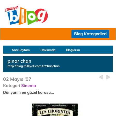
Blog Kategorileri
Ana Sayfam
Hakkımda
Bloglarım
pınar chan
http://blog.milliyet.com.tr/chanchan
02 Mayıs '07
Kategori
Sinema
Dünyanın en güzel korosu...