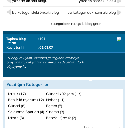
yazarın önceki bloğu
yazarın sonraki bloğu
bu kategorideki önceki blog
bu kategorideki sonraki blog
kategoriden rastgele blog getir
Toplam blog
: 101
: 2198
Kayıt tarihi
: 01.02.07
91 doğumluyum, elimden geldiğince yazmaya
çalışıyorum, çalışmaya da devam edeceğim. Ta ki
büyüyene k..
Yazdığım Kategoriler
Müzik (17)
Gündelik Yaşam (13)
Ben Bildiriyorum (12)
Haber (11)
Güncel (6)
Eğitim (5)
Savunma Sporları (4)
Sinema (3)
Mizah (3)
Bebek - Çocuk (2)