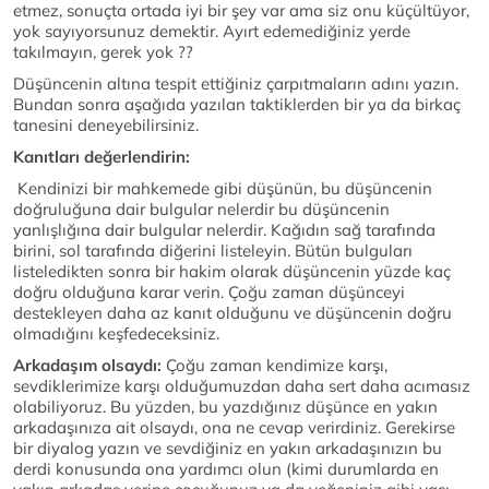
etmez, sonuçta ortada iyi bir şey var ama siz onu küçültüyor,
yok sayıyorsunuz demektir. Ayırt edemediğiniz yerde
takılmayın, gerek yok ??
Düşüncenin altına tespit ettiğiniz çarpıtmaların adını yazın.
Bundan sonra aşağıda yazılan taktiklerden bir ya da birkaç
tanesini deneyebilirsiniz.
Kanıtları değerlendirin:
Kendinizi bir mahkemede gibi düşünün, bu düşüncenin
doğruluğuna dair bulgular nelerdir bu düşüncenin
yanlışlığına dair bulgular nelerdir. Kağıdın sağ tarafında
birini, sol tarafında diğerini listeleyin. Bütün bulguları
listeledikten sonra bir hakim olarak düşüncenin yüzde kaç
doğru olduğuna karar verin. Çoğu zaman düşünceyi
destekleyen daha az kanıt olduğunu ve düşüncenin doğru
olmadığını keşfedeceksiniz.
Arkadaşım olsaydı:
Çoğu zaman kendimize karşı,
sevdiklerimize karşı olduğumuzdan daha sert daha acımasız
olabiliyoruz. Bu yüzden, bu yazdığınız düşünce en yakın
arkadaşınıza ait olsaydı, ona ne cevap verirdiniz. Gerekirse
bir diyalog yazın ve sevdiğiniz en yakın arkadaşınızın bu
derdi konusunda ona yardımcı olun (kimi durumlarda en