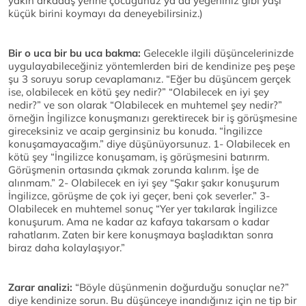
yakın arkadaş yerine çocuğunuz ya da yeğeniniz gibi yaşı
küçük birini koymayı da deneyebilirsiniz.)
Bir o uca bir bu uca bakma:
Gelecekle ilgili düşüncelerinizde
uygulayabileceğiniz yöntemlerden biri de kendinize peş peşe
şu 3 soruyu sorup cevaplamanız. “Eğer bu düşüncem gerçek
ise, olabilecek en kötü şey nedir?” “Olabilecek en iyi şey
nedir?” ve son olarak “Olabilecek en muhtemel şey nedir?”
örneğin İngilizce konuşmanızı gerektirecek bir iş görüşmesine
gireceksiniz ve acaip gerginsiniz bu konuda. “İngilizce
konuşamayacağım.” diye düşünüyorsunuz. 1- Olabilecek en
kötü şey “İngilizce konuşamam, iş görüşmesini batırırm.
Görüşmenin ortasında çıkmak zorunda kalırım. İşe de
alınmam.” 2- Olabilecek en iyi şey “Şakır şakır konuşurum
İngilizce, görüşme de çok iyi geçer, beni çok severler.” 3-
Olabilecek en muhtemel sonuç “Yer yer takılarak İngilizce
konuşurum. Ama ne kadar az kafaya takarsam o kadar
rahatlarım. Zaten bir kere konuşmaya başladıktan sonra
biraz daha kolaylaşıyor.”
Zarar analizi:
“Böyle düşünmenin doğurduğu sonuçlar ne?”
diye kendinize sorun. Bu düşünceye inandığınız için ne tip bir