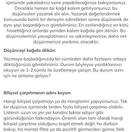
içerisinde yakaladınız vene yapabileceğinize bakıyorsunuz.
Öncelikle hemen bir kağıt kalem getiriyorsunuz, bu
düşünceleri yazarak ele alın. Yazarak değerlendirmek
konusunda belirli bir deneyim edindikten sonra düşünerek de
aynı şeyi başardığınızı görebilirsiniz. En zorlandığınız en kötü
hissettiğiniz anlarda yeniden kalem kağıda geri dönün. Bu
düşüncelerinizi yavaşlatmanız ve sakinleşmenize, daha net
düşünmenize yardımcı olacaktır.
Düşünceyi kağıda dökün:
Yazmaya başladığınızda bir cümleden daha fazlasını ortaya
döktüğünüzü görebilirsiniz. Durum böyleyse yazdıklarınızı
okuyun ve 1-2 cümle ile özetlemeye çalışın. Bu durum sizin
için ne anlama geliyor?
Bilişsel çarpıtmanın adını koyun:
Hangi bilişsel çarpıtmayı ya da hangilerini yapıyorsunuz. Tek
bir düşünce içerisinde birden fazla bilişsel çarpıtma olabilir.
Listenin uzun ve yer yer kendini tekrar ediyor gibi
göründüğünün farkındayım. Önemli olan tam olarak hangi
bilişsel çarpıtma olduğunu tespit etmek değil, ha dürbün
bakışı, ha mental filtre ya da pozitifi görmezden gelme, fark