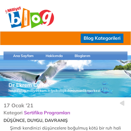
Blog Kategorileri
Ana Sayfam
Hakkımda
Bloglarım
Dr Ekrem Culfa
http://blog.milliyet.com.tr/psikolojikdanismanlikmerkezi
17 Ocak '21
Kategori
Sertifika Programları
DÜŞÜNCE, DUYGU, DAVRANIŞ
Şimdi kendinizi düşüncelere boğulmuş kötü bir ruh hali