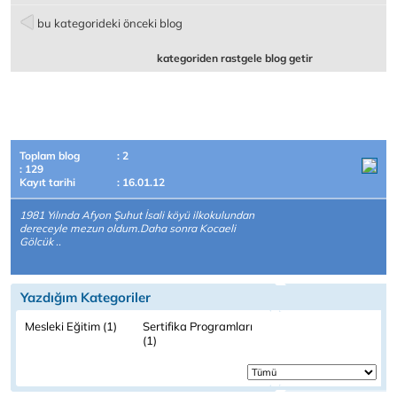
bu kategorideki önceki blog
kategoriden rastgele blog getir
Toplam blog
: 2
: 129
Kayıt tarihi
: 16.01.12
1981 Yılında Afyon Şuhut İsali köyü ilkokulundan
dereceyle mezun oldum.Daha sonra Kocaeli
Gölcük ..
Yazdığım Kategoriler
Mesleki Eğitim (1)
Sertifika Programları
(1)