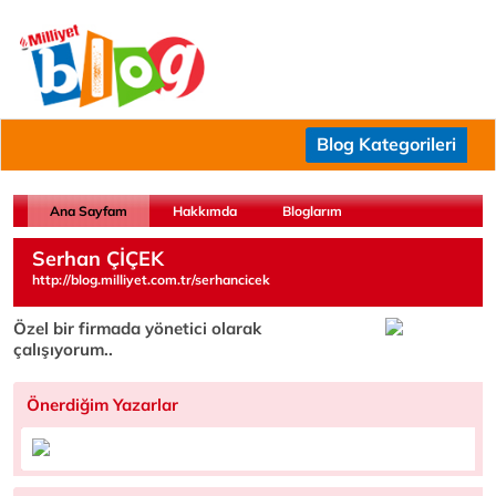
Blog Kategorileri
Ana Sayfam
Hakkımda
Bloglarım
Serhan ÇİÇEK
http://blog.milliyet.com.tr/serhancicek
Özel bir firmada yönetici olarak
çalışıyorum..
Önerdiğim Yazarlar