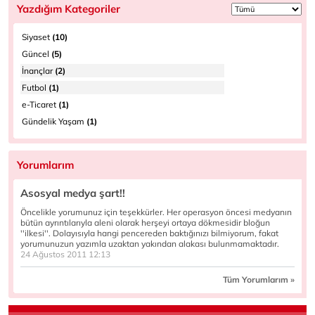
Yazdığım Kategoriler
Siyaset
(10)
Güncel
(5)
İnançlar
(2)
Futbol
(1)
e-Ticaret
(1)
Gündelik Yaşam
(1)
Yorumlarım
Asosyal medya şart!!
Öncelikle yorumunuz için teşekkürler. Her operasyon öncesi medyanın
bütün ayrıntılarıyla aleni olarak herşeyi ortaya dökmesidir bloğun
''ilkesi''. Dolayısıyla hangi pencereden baktığınızı bilmiyorum, fakat
yorumunuzun yazımla uzaktan yakından alakası bulunmamaktadır.
24 Ağustos 2011 12:13
Tüm Yorumlarım »