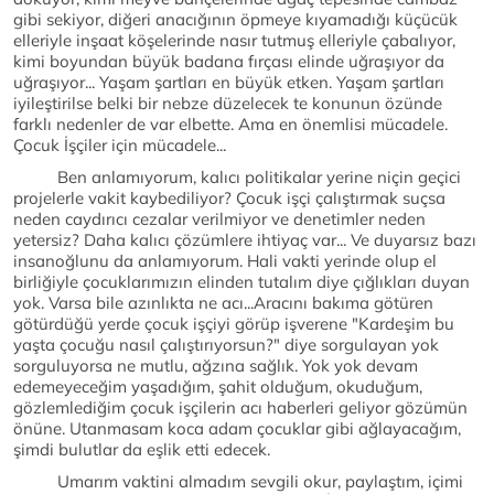
gibi sekiyor, diğeri anacığının öpmeye kıyamadığı küçücük
elleriyle inşaat köşelerinde nasır tutmuş elleriyle çabalıyor,
kimi boyundan büyük badana fırçası elinde uğraşıyor da
uğraşıyor... Yaşam şartları en büyük etken. Yaşam şartları
iyileştirilse belki bir nebze düzelecek te konunun özünde
farklı nedenler de var elbette. Ama en önemlisi mücadele.
Çocuk İşçiler için mücadele...
Ben anlamıyorum, kalıcı politikalar yerine niçin geçici
projelerle vakit kaybediliyor? Çocuk işçi çalıştırmak suçsa
neden caydırıcı cezalar verilmiyor ve denetimler neden
yetersiz? Daha kalıcı çözümlere ihtiyaç var... Ve duyarsız bazı
insanoğlunu da anlamıyorum. Hali vakti yerinde olup el
birliğiyle çocuklarımızın elinden tutalım diye çığlıkları duyan
yok. Varsa bile azınlıkta ne acı...Aracını bakıma götüren
götürdüğü yerde çocuk işçiyi görüp işverene "Kardeşim bu
yaşta çocuğu nasıl çalıştırıyorsun?" diye sorgulayan yok
sorguluyorsa ne mutlu, ağzına sağlık. Yok yok devam
edemeyeceğim yaşadığım, şahit olduğum, okuduğum,
gözlemlediğim çocuk işçilerin acı haberleri geliyor gözümün
önüne. Utanmasam koca adam çocuklar gibi ağlayacağım,
şimdi bulutlar da eşlik etti edecek.
Umarım vaktini almadım sevgili okur, paylaştım, içimi