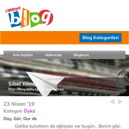
Blog Kategorileri
Ana Sayfam
Hakkımda
Bloglarım
Sibel Yılmaz
http://blog.milliyet.com.tr/sibelcee
23 Nisan '19
Kategori
Öykü
Duy, Gör, Dur de
Galiba bulutların da ağlayası var bugün... Benim gibi,