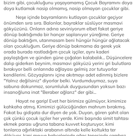
bizim gibi, çocukluğunu yaşayamamış Çocuk Bayramını doya
doya kutlamak nasip olmamış, nasip olmayan çocuklar gibi.
Neşe içinde bayramlarını kutlayan çocuklar geçiyor
önümden sıra sıra. Balonlar, bayraklar süslüyor masmavi
gökyüzünü. Onların adına seviniyorum elbet fakat geriye
dönüp baktığımda bir hançer saplanıyor yüreğime. Geriye
dönüp baktığım, utanmasam beni hüngür hüngür ağlatacak
olan çocukluğum. Geriye dönüp bakmama da gerek yok
orada burada rastladığım çocuk işçiler, aynı kaderi
paylaştığım ve günden güne çoğalan kalabalık... Düşüncelere
dalıp giderken beynim, masmavi gökyüzü yerini gri bulutlara
bırakıyor belli onlarında ağlayası gelmiş zor tutuyorlar
kendilerini. Gözyaşlarını içine akıtmayı adet edinmiş bizlere
"Yalnız değilsiniz" diyorlar belki. Vurdumduymaz, suya
sabuna dokunmaz, sorumluluk duygusundan yoksun bazı
insanoğluna inat "Beraber ağlarız" der gibi...
Hayat ne garip! Evet her birimize gülmüyor, kimimize
kahkaha atmış. Kimimizi gülücüğünden mahrum bırakmış.
Fakat bu gidişata dur diyen de yok. Duyan, gören şahit olan
çok çünkü çocuk işçiler her yerde. Kimi başında simit tahtası
ekmek parası uğruna tabana kuvvet koşturuyor, kimi
tonlarca ağırlıktaki arabanın altında kelle koltukta ter
döküyor, kimi meyve bahçelerinde ağaç tepesinde cambaz