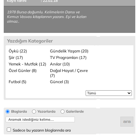
Kayıt tarihi
: 22.02.18
1978 Bursa doğumlu. Kelimelerin Dansı ve
Kırmızı Vosvos kitaplarının yazanı. Eşi ve kızları
olmaz..
Yazdığım Kategoriler
Öykü (22)
Gündelik Yaşam (20)
Şiir (17)
TV Programları (17)
Yemek - Mutfak (12)
Anılar (10)
Özel Günler (8)
Doğal Hayat / Çevre
(7)
Futbol (5)
Güncel (3)
Bloglarda
Yazarlarda
Galerilerde
Sadece bu yazarın bloglarında ara