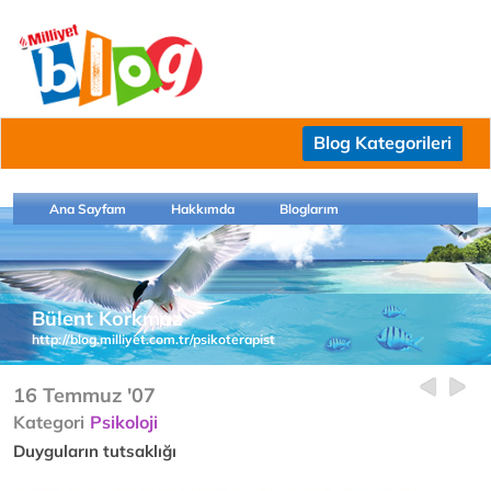
Blog Kategorileri
Ana Sayfam
Hakkımda
Bloglarım
Bülent Korkmaz
http://blog.milliyet.com.tr/psikoterapist
16 Temmuz '07
Kategori
Psikoloji
Duyguların tutsaklığı