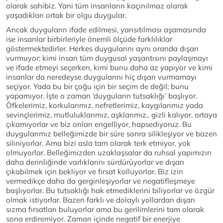
olarak sahibiz. Yani tüm insanların kaçınılmaz olarak
yaşadıkları ortak bir olgu duygular.
Ancak duyguların ifade edilmesi, yansıtılması aşamasında
ise insanlar birbirleriyle önemli ölçüde farklılıklar
göstermektedirler. Herkes duygularını aynı oranda dışarı
vurmuyor; kimi insan tüm duygusal yaşantısını paylaşmayı
ve ifade etmeyi seçerken, kimi bunu daha az yapıyor ve kimi
insanlar da neredeyse duygularını hiç dışarı vurmamayı
seçiyor. Yada bu bir çoğu için bir seçim de değil; bunu
yapamıyor. İşte o zaman ‘duyguların tutsaklığı’ başlıyor.
Öfkelerimiz, korkularımız, nefretlerimiz, kaygılarımız yada
sevinçlerimiz, mutluluklarımız, aşklarımız.. gizli kalıyor, ortaya
çıkamıyorlar ve biz onları engelliyor, hapsediyoruz. Bu
duygularımız belleğimizde bir süre sonra silikleşiyor ve bazen
siliniyorlar. Ama bizi asla tam olarak terk etmiyor, yok
olmuyorlar. Belleğimizden uzaklaşsalar da ruhsal yapımızın
daha derinliğinde varlıklarını sürdürüyorlar ve dışarı
çıkabilmek için bekliyor ve fırsat kolluyorlar. Biz izin
vermedikçe daha da gerginleşiyorlar ve negatifleşmeye
başlıyorlar. Bu tutsaklığı hak etmediklerini biliyorlar ve özgür
olmak istiyorlar. Bazen farklı ve dolaylı yollardan dışarı
sızma fırsatları buluyorlar ama bu gerilimlerini tam olarak
sona erdiremiyor. Zaman içinde negatif bir enerjiye