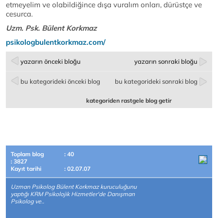
etmeyelim ve olabildiğince dışa vuralım onları, dürüstçe ve
cesurca.
Uzm. Psk. Bülent Korkmaz
psikologbulentkorkmaz.com/
yazarın önceki bloğu
yazarın sonraki bloğu
bu kategorideki önceki blog
bu kategorideki sonraki blog
kategoriden rastgele blog getir
Toplam blog
: 40
: 3827
Kayıt tarihi
: 02.07.07
Uzman Psikolog Bülent Korkmaz kuruculuğunu
yaptığı KRM Psikolojik Hizmetler'de Danışman
Psikolog ve..