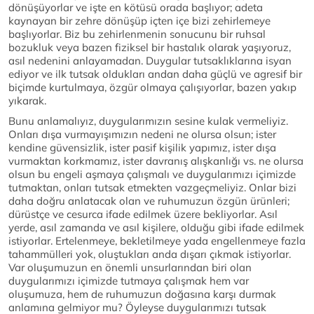
dönüşüyorlar ve işte en kötüsü orada başlıyor; adeta
kaynayan bir zehre dönüşüp içten içe bizi zehirlemeye
başlıyorlar. Biz bu zehirlenmenin sonucunu bir ruhsal
bozukluk veya bazen fiziksel bir hastalık olarak yaşıyoruz,
asıl nedenini anlayamadan. Duygular tutsaklıklarına isyan
ediyor ve ilk tutsak oldukları andan daha güçlü ve agresif bir
biçimde kurtulmaya, özgür olmaya çalışıyorlar, bazen yakıp
yıkarak.
Bunu anlamalıyız, duygularımızın sesine kulak vermeliyiz.
Onları dışa vurmayışımızın nedeni ne olursa olsun; ister
kendine güvensizlik, ister pasif kişilik yapımız, ister dışa
vurmaktan korkmamız, ister davranış alışkanlığı vs. ne olursa
olsun bu engeli aşmaya çalışmalı ve duygularımızı içimizde
tutmaktan, onları tutsak etmekten vazgeçmeliyiz. Onlar bizi
daha doğru anlatacak olan ve ruhumuzun özgün ürünleri;
dürüstçe ve cesurca ifade edilmek üzere bekliyorlar. Asıl
yerde, asıl zamanda ve asıl kişilere, olduğu gibi ifade edilmek
istiyorlar. Ertelenmeye, bekletilmeye yada engellenmeye fazla
tahammülleri yok, oluştukları anda dışarı çıkmak istiyorlar.
Var oluşumuzun en önemli unsurlarından biri olan
duygularımızı içimizde tutmaya çalışmak hem var
oluşumuza, hem de ruhumuzun doğasına karşı durmak
anlamına gelmiyor mu? Öyleyse duygularımızı tutsak