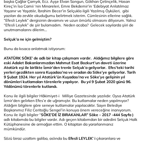
başka Çağlar Çamyık, Ecz. Ayşe Elvan Songun, Gökhan Çetinçelik, Hasan
Kireç’in İsa Camii ‘nin Minareleri, Emre Bekdemir’in ‘Edebiyat Anlatılmaz
Yaşanır ve Yaşatılır, İbrahim Becer’in Selçukla ilgili Yazılmış Öyküleri, gibi
yazıları da zevkle okuduğumu belirtmek isterim. Cümlesinin ellerine sağlık.
“Efesli Leylek” dergisinin devamını ve uzun ömürlü olmasını diliyorum. Yalnız
“Efesli Leylek” de şiir bulamadım. Neden acaba? Gelecek sayılarda şiiri de
unutmamalarını dilerim…
Selçuk’a ne için gelmiştim?
Bunu da kısaca anlatmak istiyorum:
ATATÜRK SÖKE’ de adlı bir kitap çalışmam vardır. Aldığımız bilgilere göre
eski Adalet Bakanlarımızdan Mahmut Esat Bozkurt’un daveti üzerine
Atatürk eşi ile birlikte İzmir’den trenle Selçuk’a geliyorlar. Efes’teki tarihi
yerleri gezdikten sonra Kuşadası’na ve oradan da Söke’ye geliyorlar. Tarih
9 Şubat 1924. Her yıl Atatürk’ün Kuşadası’na ve Söke’ye gelişinin yıl
dönümleri kutlamaları törenlerle yapılıyor. Bu yıl 9 Şubat 2020 günü 96.
Yıldönümü törenlerle kutlandı.
Konu ile ilgili bilgiler Hâkimiyet-i Milliye Gazetesinde yazılıdır. Oysa Atatürk
İzmir’den gelirken Efes’e de uğramıştır. Bu kutlamalar neden yapılmıyor?
Aldığım bilgilere göre seneye kutlamalar yapılacaktır. Sayın Belediye
Başkanımız Filiz Ceritoğlu Sengel’in konuya önem vereceğine inanıyorum.
Konu ile ilgili bilgiler “
SÖKE’DE İZ BIRAKANLAR” Söke – 2017 -444 Sayfa )
adlı kitabımda bu bilgiler vardır. Adı geçen kitabımdan bir adedini Selçuk Halk
Kütüphanesine de armağan ettim. O kitaptan da yararlanmanız
mümkündür.
Sözü biraz uzattım galiba, aslında bu
Efesli LEYLEK’ i
çıkaranlara ve