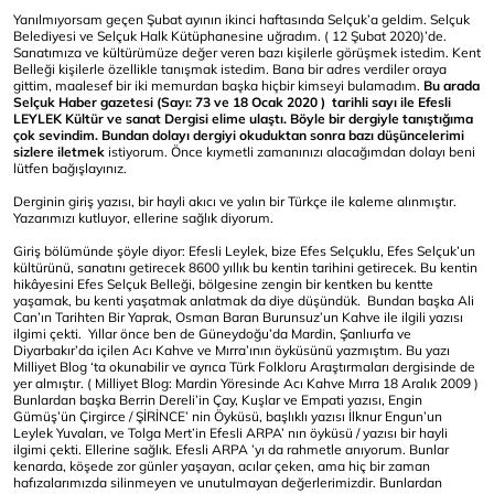
Yanılmıyorsam geçen Şubat ayının ikinci haftasında Selçuk’a geldim. Selçuk
Belediyesi ve Selçuk Halk Kütüphanesine uğradım. ( 12 Şubat 2020)’de.
Sanatımıza ve kültürümüze değer veren bazı kişilerle görüşmek istedim. Kent
Belleği kişilerle özellikle tanışmak istedim. Bana bir adres verdiler oraya
gittim, maalesef bir iki memurdan başka hiçbir kimseyi bulamadım.
Bu arada
Selçuk Haber gazetesi (Sayı: 73 ve 18 Ocak 2020 ) tarihli sayı ile Efesli
LEYLEK Kültür ve sanat Dergisi elime ulaştı. Böyle bir dergiyle tanıştığıma
çok sevindim. Bundan dolayı dergiyi okuduktan sonra bazı düşüncelerimi
sizlere iletmek
istiyorum. Önce kıymetli zamanınızı alacağımdan dolayı beni
lütfen bağışlayınız.
Derginin giriş yazısı, bir hayli akıcı ve yalın bir Türkçe ile kaleme alınmıştır.
Yazarımızı kutluyor, ellerine sağlık diyorum.
Giriş bölümünde şöyle diyor: Efesli Leylek, bize Efes Selçuklu, Efes Selçuk’un
kültürünü, sanatını getirecek 8600 yıllık bu kentin tarihini getirecek. Bu kentin
hikâyesini Efes Selçuk Belleği, bölgesine zengin bir kentken bu kentte
yaşamak, bu kenti yaşatmak anlatmak da diye düşündük. Bundan başka Ali
Can’ın Tarihten Bir Yaprak, Osman Baran Burunsuz’un Kahve ile ilgili yazısı
ilgimi çekti. Yıllar önce ben de Güneydoğu’da Mardin, Şanlıurfa ve
Diyarbakır’da içilen Acı Kahve ve Mırra’ının öyküsünü yazmıştım. Bu yazı
Milliyet Blog ‘ta okunabilir ve ayrıca Türk Folkloru Araştırmaları dergisinde de
yer almıştır. ( Milliyet Blog: Mardin Yöresinde Acı Kahve Mırra 18 Aralık 2009 )
Bunlardan başka Berrin Dereli’in Çay, Kuşlar ve Empati yazısı, Engin
Gümüş’ün Çirgirce / ŞİRİNCE’ nin Öyküsü, başlıklı yazısı İlknur Engun’un
Leylek Yuvaları, ve Tolga Mert’in Efesli ARPA’ nın öyküsü / yazısı bir hayli
ilgimi çekti. Ellerine sağlık. Efesli ARPA ’yı da rahmetle anıyorum. Bunlar
kenarda, köşede zor günler yaşayan, acılar çeken, ama hiç bir zaman
hafızalarımızda silinmeyen ve unutulmayan değerlerimizdir. Bunlardan