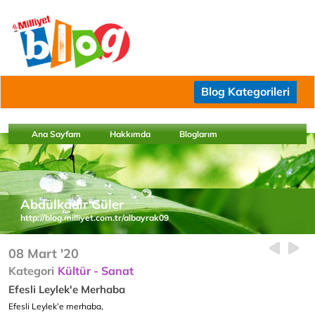
Blog Kategorileri
Ana Sayfam
Hakkımda
Bloglarım
Abdülkadir Güler
http://blog.milliyet.com.tr/albayrak09
08 Mart '20
Kategori
Kültür - Sanat
Efesli Leylek'e Merhaba
Efesli Leylek’e merhaba,