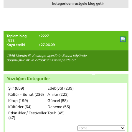
kategoriden rastgele blog getir
Toplam blog
: 2227
: 832
Kayıt tarihi
: 27.06.09
1946 Mardin ili, Kızıltepe ilçesi'nin Esenli köyünde
doğmuştur. İlk ve ortaokulu Kızıltepe'de bit..
Yazdığım Kategoriler
Şiir (659)
Edebiyat (239)
Kültür - Sanat (236)
Anılar (222)
Kitap (199)
Güncel (88)
Kültürler (64)
Deneme (55)
Etkinlikler / Festivaller
Tarih (45)
(47)