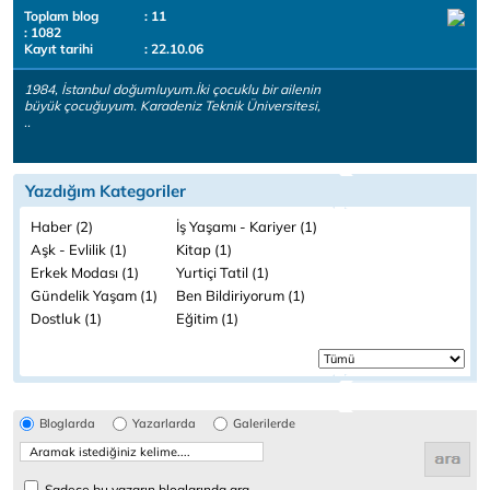
Toplam blog
: 11
: 1082
Kayıt tarihi
: 22.10.06
1984, İstanbul doğumluyum.İki çocuklu bir ailenin
büyük çocuğuyum. Karadeniz Teknik Üniversitesi,
..
Yazdığım Kategoriler
Haber (2)
İş Yaşamı - Kariyer (1)
Aşk - Evlilik (1)
Kitap (1)
Erkek Modası (1)
Yurtiçi Tatil (1)
Gündelik Yaşam (1)
Ben Bildiriyorum (1)
Dostluk (1)
Eğitim (1)
Bloglarda
Yazarlarda
Galerilerde
Sadece bu yazarın bloglarında ara