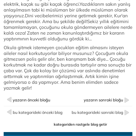
elektrik, kaçak su gibi kaçak öğrenci.Yazdıklarım sakın yanlış
anlaşılmasın tabi ki müslüman bir ülkede müslüman olarak
yaşıyoruz.Dini vecibelerimizi yerine getirmek gerekir, Kur'an
öğrenmek gerekir. Ama bu şekilde değil!Sekiz yıllık eğitimini
tamamlamayan, çocuğunu okula göndermeyen ailelere nerde
kaldı ceza! Zaten ne zaman kanunlaştırdığımız bir kararın
yaptırımının kuvvetli olduğunu gördük ki...
Okula gitmek istemeyen çocukları eğitim almasını isteyen
aileler nasıl korkutuyorlar biliyor musunuz? Çocuğum okula
gitmezsen polis gelir alır, ben karışmam bak diye... Çocuğu
korkutmak ne kadar doğru burasıda tartışılır ama sonuçta bir
çaba var. Çok da kolay bir çözümü var aslında denetimleri
arttırmak ve yaptırımları ağırlaştırmak. Artık kimin işine
gelmiyorsa o da yapmıyor. Ama benim elimden sadece
yazmak gelir!
yazarın önceki bloğu
yazarın sonraki bloğu
bu kategorideki önceki blog
bu kategorideki sonraki blog
kategoriden rastgele blog getir