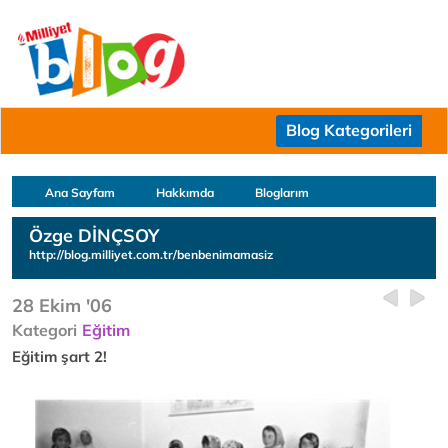
Blog Kategorileri
Ana Sayfam
Hakkımda
Bloglarım
Özge DİNÇSOY
http://blog.milliyet.com.tr/benbenimamasiz
28 Ekim '06
Kategori
Eğitim
Eğitim şart 2!