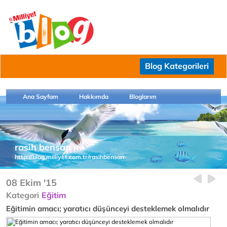
Blog Kategorileri
Ana Sayfam
Hakkımda
Bloglarım
rasih bensan
http://blog.milliyet.com.tr/rasihbensan
08 Ekim '15
Kategori
Eğitim
Eğitimin amacı; yaratıcı düşünceyi desteklemek olmalıdır