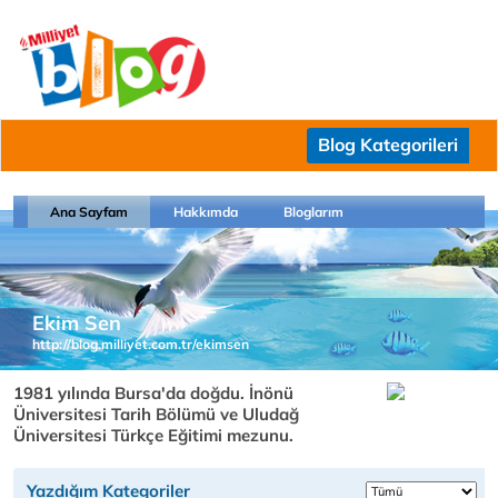
Blog Kategorileri
Ana Sayfam
Hakkımda
Bloglarım
Ekim Sen
http://blog.milliyet.com.tr/ekimsen
1981 yılında Bursa'da doğdu. İnönü
Üniversitesi Tarih Bölümü ve Uludağ
Üniversitesi Türkçe Eğitimi mezunu.
Yazdığım Kategoriler