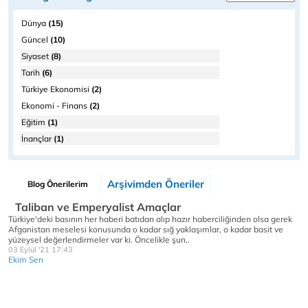
Dünya
(15)
Güncel
(10)
Siyaset
(8)
Tarih
(6)
Türkiye Ekonomisi
(2)
Ekonomi - Finans
(2)
Eğitim
(1)
İnançlar
(1)
Arşivimden Öneriler
Blog Önerilerim
Taliban ve Emperyalist Amaçlar
Türkiye'deki basının her haberi batıdan alıp hazır haberciliğinden olsa gerek
Afganistan meselesi konusunda o kadar sığ yaklaşımlar, o kadar basit ve
yüzeysel değerlendirmeler var ki. Öncelikle şun..
03 Eylül '21 17:43
Ekim Sen