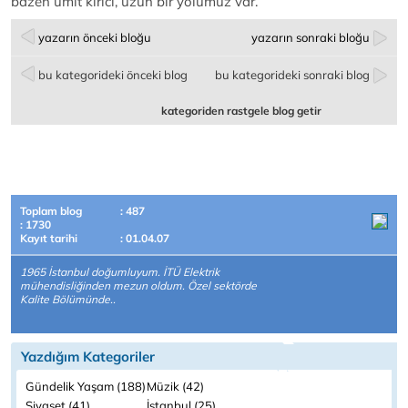
bazen ümit kırıcı, uzun bir yolumuz var.
yazarın önceki bloğu
yazarın sonraki bloğu
bu kategorideki önceki blog
bu kategorideki sonraki blog
kategoriden rastgele blog getir
Toplam blog
: 487
: 1730
Kayıt tarihi
: 01.04.07
1965 İstanbul doğumluyum. İTÜ Elektrik
mühendisliğinden mezun oldum. Özel sektörde
Kalite Bölümünde..
Yazdığım Kategoriler
Gündelik Yaşam (188)
Müzik (42)
Siyaset (41)
İstanbul (25)