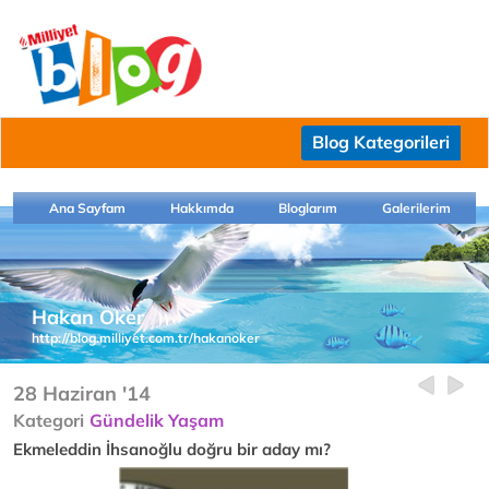
Blog Kategorileri
Ana Sayfam
Hakkımda
Bloglarım
Galerilerim
Hakan Oker
http://blog.milliyet.com.tr/hakanoker
28 Haziran '14
Kategori
Gündelik Yaşam
Ekmeleddin İhsanoğlu doğru bir aday mı?