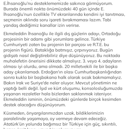
E.İhsanoğlu’nu desteklememizde sakınca görmüyorum.
Burada önemli nokta önümüzdeki 40 gün içinde E.
İhsanoğlu’nun özellikle TV ekranlarında kendini iyi tanıtması,
seçmenin aklında soru işareti bırakmaması lazım. Tabi
yandaş dediğimiz kanallar izin verirse.
Ekmeleddin İhsanoğlu ile ilgili dış güçlerin adayı, Ortadoğu
projesinin bir adamı gibi yorumlara gelince. Türkiye
Cumhuriyeti zaten bu projenin bir parçası ve R.T.E. bu
projenin figürü. Bataklığa batmışız, çırpınıyoruz. Bugün
gidişatı nasıl değiştirebiliriz diye düşünüyoruz. Bu noktada
muhalefetin önerisini dikkate almalıyız. 3. veya 4. adayların
olması iyi olurdu, ama olmadı. 20 milletvekili ile bir başka
aday çıkarılamadı. Erdoğan'ın olası Cumhurbaşkanlığından
sonra kukla bir başbakana halk olarak sıcak bakmamalıyız.
Bakın Irak ve Suriye'de neler oluyor. Mevcut yönetimin ne
yaptığı belli değil. İşıd ve kürt oluşumu, konsolosluğumuzda
yaşanan rezaletler hala bizlerden saklanmak isteniyor.
Ekmeleddin isminin, önümüzdeki günlerde birçok kesimden
destek alacağını düşünüyorum.
Küsmeden, önyargılarımızdan uzak, bildiklerimizin
paralelinde yaşamaya, oy vermeye devam edeceğiz.
Atatürk’ün yolunda bağımsız bir Türkiye için güç, sıkıntılı,