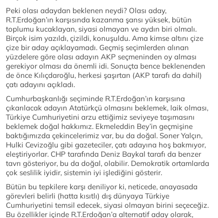
Peki olası adaydan beklenen neydi? Olası aday,
R.T.Erdoğan’ın karşısında kazanma şansı yüksek, bütün
toplumu kucaklayan, siyasi olmayan ve aydın biri olmalı.
Birçok isim yazıldı, çizildi, konuşuldu. Ama kimse altını çize
çize bir aday açıklayamadı. Geçmiş seçimlerden alınan
yüzdelere göre olası adayın AKP seçmeninden oy alması
gerekiyor olması da önemli idi. Sonuçta bence beklenenden
de önce Kılıçdaroğlu, herkesi şaşırtan (AKP tarafı da dahil)
çatı adayını açıkladı.
Cumhurbaşkanlığı seçiminde R.T.Erdoğan’ın karşısına
çıkarılacak adayın Atatürkçü olmasını beklemek, laik olması,
Türkiye Cumhuriyetini arzu ettiğimiz seviyeye taşımasını
beklemek doğal hakkımız. Ekmeleddin Bey’in geçmişine
baktığımızda çekincelerimiz var, bu da doğal. Soner Yalçın,
Hulki Cevizoğlu gibi gazeteciler, çatı adayına hoş bakmıyor,
eleştiriyorlar. CHP tarafında Deniz Baykal tarafı da benzer
tavrı gösteriyor, bu da doğal, olabilir. Demokratik ortamlarda
çok seslilik iyidir, sistemin iyi işlediğini gösterir.
Bütün bu tepkilere karşı deniliyor ki, neticede, anayasada
görevleri belirli (hatta kısıtlı) dış dünyaya Türkiye
Cumhuriyetini temsil edecek, siyasi olmayan birini seçeceğiz.
Bu özellikler içinde R.T.Erdoğan’a alternatif aday olarak,