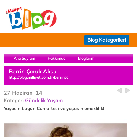
Blog Kategorileri
Ana Sayfam
Hakkımda
Bloglarım
Berrin Çoruk Aksu
http://blog.milliyet.com.tr/berrinco
27 Haziran '14
Kategori
Gündelik Yaşam
Yaşasın bugün Cumartesi ve yaşasın emeklilik!