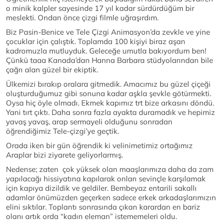
o minik kalpler sayesinde 17 yıl kadar sürdürdüğüm bir
meslekti. Ondan önce çizgi filmle uğraşırdım.
Biz Pasin-Benice ve Tele Çizgi Animasyon’da zevkle ve yine
çocuklar için çalıştık. Toplamda 100 kişiyi biraz aşan
kadromuzla mutluyduk. Geleceğe umutla bakıyordum ben!
Çünkü taaa Kanada’dan Hanna Barbara stüdyolarından bile
çağrı alan güzel bir ekiptik.
Ülkemizi bırakıp oralara gitmedik. Amacımız bu güzel çiçeği
oluşturduğumuz gibi sonuna kadar aşkla şevkle götürmekti.
Oysa hiç öyle olmadı. Ekmek kapımız trt bize arkasını döndü.
Yani tırt çıktı. Daha sonra fazla ayakta duramadık ve hepimiz
yavaş yavaş, arap sermayeli olduğunu sonradan
öğrendiğimiz Tele-çizgi’ye geçtik.
Orada iken bir gün öğrendik ki velinimetimiz ortağımız
Araplar bizi ziyarete geliyorlarmış.
Nedense; zaten çok yüksek olan maaşlarımıza daha da zam
yapılacağı hissiyatına kapılarak onları sevinçle karşılamak
için kapıya dizildik ve geldiler. Bembeyaz entarili sakallı
adamlar önümüzden geçerken sadece erkek arkadaşlarımızın
elini sıktılar. Toplantı sonrasında çıkan karardan en bariz
olanı artık orda “kadın eleman” istememeleri oldu.