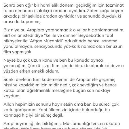
Sonra ben ağır bir hamilelik dönemi geçirdiğim için tazminat
falan almadan (salakça) oradan ayrıldım. Zaten çoğu bayan
arkadaş, bir şekilde oradan ayrıldılar ve sonunda duyduk ki
orası da kapanmış.
Biz niye bu Araplara yaranamadık o yıllar hiç anlamamıştım.
Sırf onlar istedi diye “kelile ve dimne” Beydeba’dan fabl
hikayeler ile “Afgan Mücahidi” adı altında bence sanatsal
yönü olmayan, senaryosunda yat-kalk namaz olan bir uzun
film yapmıştık.
Neyse bu çok uzun konu ve ben bu konuda ayrıca
yazacağım. Çünkü çizgi film içimde bir ukte olarak kaldı ve o
yüzden erken emekli oldum.
Sanki devletin tüm kademelerini de Araplar ele geçirmiş
hissine kapıldığım için midir nedir, çok sevdiğim ve bence
kutsal olan öğretmenlik mesleğine bugün son noktayı
koydum.
Allah hepimizin sonunu hayır etsin ama ben bu süreci çok
zorlu görüyorum. Yani ülkemizin içinde bulunduğu bu
karmaşa hiç iyi bir süreç değil.
Arap hayranlığı ile; bildiğimiz Müslümanlığı tersten okutan
bir zihniyetle karşı karşıyayız ve bunu çözmeliyiz. Ve