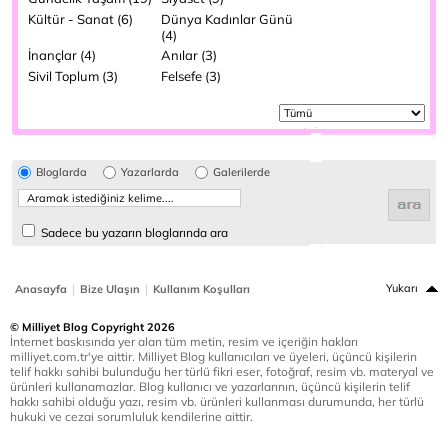
Kültür - Sanat (6)
Dünya Kadınlar Günü
(4)
İnançlar (4)
Anılar (3)
Sivil Toplum (3)
Felsefe (3)
Bloglarda
Yazarlarda
Galerilerde
Sadece bu yazarın bloglarında ara
|
|
Yukarı
Anasayfa
Bize Ulaşın
Kullanım Koşulları
© Milliyet Blog Copyright 2026
İnternet baskısında yer alan tüm metin, resim ve içeriğin hakları
milliyet.com.tr'ye aittir. Milliyet Blog kullanıcıları ve üyeleri, üçüncü kişilerin
telif hakkı sahibi bulunduğu her türlü fikri eser, fotoğraf, resim vb. materyal ve
ürünleri kullanamazlar. Blog kullanıcı ve yazarlarının, üçüncü kişilerin telif
hakkı sahibi olduğu yazı, resim vb. ürünleri kullanması durumunda, her türlü
hukuki ve cezai sorumluluk kendilerine aittir.