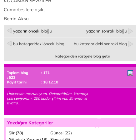
KOCAMAN SEVGİLER
Cumartesilere aşık;
Berrin Aksu
yazarın önceki bloğu
yazarın sonraki bloğu
bu kategorideki önceki blog
bu kategorideki sonraki blog
kategoriden rastgele blog getir
Toplam blog
: 171
: 522
Kayıt tarihi
: 18.12.10
Üniversite mezunuyum. Dekoratörüm. Yazmayı
çok seviyorum. 200 kadar şiirim var. Sinema ve
tiyatro..
Yazdığım Kategoriler
Şiir (78)
Güncel (22)
Gündelik Yaşam (19)
Siyaset (9)