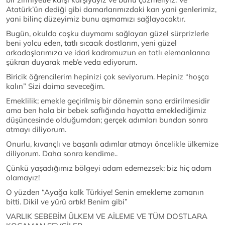
Atatürk’ün dediği gibi damarlarımızdaki kan yani genlerimiz,
yani bilinç düzeyimiz bunu aşmamızı sağlayacaktır.
Bugün, okulda coşku duymamı sağlayan güzel sürprizlerle
beni yolcu eden, tatlı sıcacık dostlarım, yeni güzel
arkadaşlarımıza ve idari kadromuzun en tatlı elemanlarına
şükran duyarak meb’e veda ediyorum.
Biricik öğrencilerim hepinizi çok seviyorum. Hepiniz “hoşça
kalın” Sizi daima seveceğim.
Emeklilik; emekle geçirilmiş bir dönemin sona erdirilmesidir
ama ben hala bir bebek saflığında hayatta emeklediğimiz
düşüncesinde olduğumdan; gerçek adımları bundan sonra
atmayı diliyorum.
Onurlu, kıvançlı ve başarılı adımlar atmayı öncelikle ülkemize
diliyorum. Daha sonra kendime..
Çünkü yaşadığımız bölgeyi adam edemezsek; biz hiç adam
olamayız!
O yüzden “Ayağa kalk Türkiye! Senin emekleme zamanın
bitti. Dikil ve yürü artık! Benim gibi”
VARLIK SEBEBİM ÜLKEM VE AİLEME VE TÜM DOSTLARA