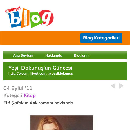
Blog Kategorileri
Ana Sayfam
Hakkımda
Bloglarım
Yeşil Dokunuş'un Güncesi
http://blog.milliyet.com.tr/yesildokunus
04 Eylül '11
Kategori
Kitap
Elif Şafak'ın Aşk romanı hakkında