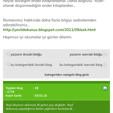
Neyse sevdiğim ender kitaplardandı. Daha doğrusu "ticari"
olarak düşünmediğim ender kitaplardan...
Romanımız hakkında daha fazla bilgiyi websitemden
edinebilirsiniz...
http://yesildokunus.blogspot.com/2011/09/ask.html
Hepinize iyi okumalar iyi günler dilerim.
yazarın önceki bloğu
yazarın sonraki bloğu
bu kategorideki önceki blog
bu kategorideki sonraki blog
kategoriden rastgele blog getir
Toplam blog
: 18
: 1779
Kayıt tarihi
: 03.01.10
Yeşil deyince aklımıza ilk gelen şey doğadır. Yeşil
dokunuş yaşadığımız beton yığınların kurtulacak ..