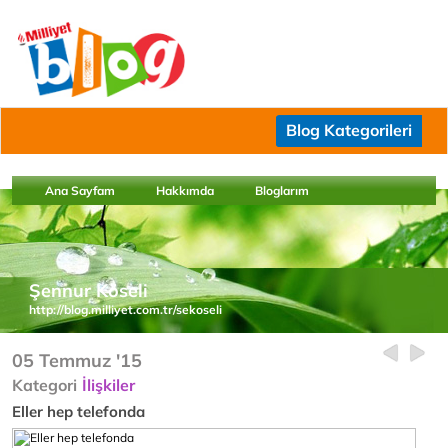
Blog Kategorileri
Ana Sayfam
Hakkımda
Bloglarım
Şennur Köseli
http://blog.milliyet.com.tr/sekoseli
05 Temmuz '15
Kategori
İlişkiler
Eller hep telefonda