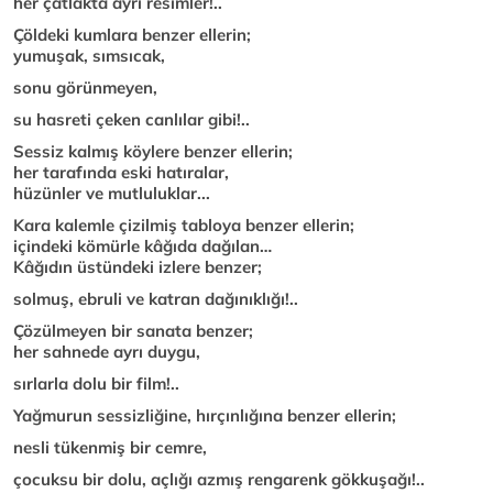
her çatlakta ayrı resimler!..
Çöldeki kumlara benzer ellerin;
yumuşak, sımsıcak,
sonu görünmeyen,
su hasreti çeken canlılar gibi!..
Sessiz kalmış köylere benzer ellerin;
her tarafında eski hatıralar,
hüzünler ve mutluluklar...
Kara kalemle çizilmiş tabloya benzer ellerin;
içindeki kömürle kâğıda dağılan…
Kâğıdın üstündeki izlere benzer;
solmuş, ebruli ve katran dağınıklığı!..
Çözülmeyen bir sanata benzer;
her sahnede ayrı duygu,
sırlarla dolu bir film!..
Yağmurun sessizliğine, hırçınlığına benzer ellerin;
nesli tükenmiş bir cemre,
çocuksu bir dolu, açlığı azmış rengarenk gökkuşağı!..