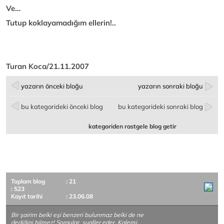
Ve…
Tutup koklayamadığım ellerin!..
Turan Koca/21.11.2007
yazarın önceki bloğu
yazarın sonraki bloğu
bu kategorideki önceki blog
bu kategorideki sonraki blog
kategoriden rastgele blog getir
Toplam blog
: 21
: 523
Kayıt tarihi
: 23.06.08
Bir şairim belki eşi benzeri bulunmaz belki de ne
dediğini bilmez! Sorgular, sualler eder. Kalemi..