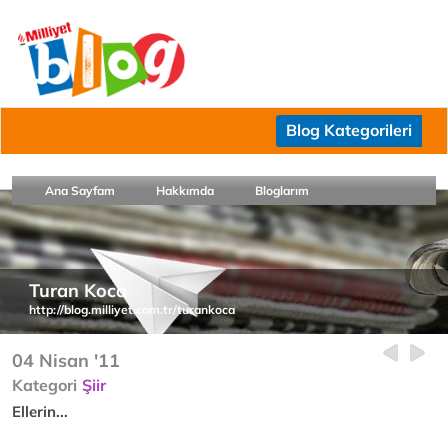
Blog Kategorileri
Ana Sayfam
Hakkımda
Bloglarım
Turan Koca
http://blog.milliyet.com.tr/turankoca
04 Nisan '11
Kategori
Şiir
Ellerin...