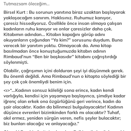
Tutmazsam öleceğim…
Birsel Kurt : Bu sorunun yanıtına biraz uzaktan başlayarak
yaklaşacağım sanırım. Haklısınız. Ruhumuz kanıyor,
çaresiz hissediyoruz. Özellikle önce insan olmaya çalışan
kadınların ruhu kanıyor ve onlar çaresizler daha çok.
Kitabımın adından... Kitabın kapağını görüp adını
okuyanların çoğundan “Ya kim?” sorusunu duydum. Buna
verecek bir yanıtım yoktu. Olmayacak da. Ama kitap
basılmadan önce konuştuğumuzda kitabın adının
Rimbaud’nun “Ben bir başkasıdır” kitabını çağrıştırdığı
söylenmişti.
Olabilir, çağrışımın içini dolduran şeyi iyi düşünmek gerek.
Bu önemli değildi. Ama Rimbaud’nun o kitapta söylediği bir
şey çok çok önemliydi benim için.
<ı>“...Kadının sonsuz köleliği sona erince, kadın kendi
varlığıyla, kendisi için yaşamaya başlayınca, şimdiye kadar
iğrenç olan erkek ona özgürlüğünü geri verince, kadın da
şair olacaktır. Kadın da bilinmezi bulgulayacaktır! Kadının
düşünce evrenleri bizimkinden farklı mı olacaktır? Tuhaf,
akıl ermez, yeniden sürgün veren, nefis şeyler bulacaktır;
biz bunları alacağız ve anlayacağız.”