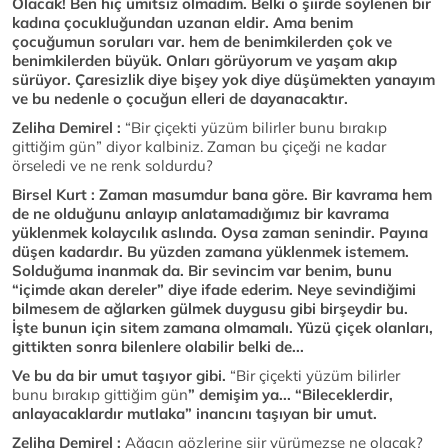
Olacak! Ben hiç ümitsiz olmadım. Belki o şiirde söylenen bir
kadına çocukluğundan uzanan eldir. Ama benim
çocuğumun soruları var. hem de benimkilerden çok ve
benimkilerden büyük. Onları görüyorum ve yaşam akıp
sürüyor. Çaresizlik diye bişey yok diye düşümekten yanayım
ve bu nedenle o çocuğun elleri de dayanacaktır.
Zeliha Demirel :
“Bir çiçekti yüzüm bilirler bunu bırakıp
gittiğim gün” diyor kalbiniz. Zaman bu çiçeği ne kadar
örseledi ve ne renk soldurdu?
Birsel Kurt : Zaman masumdur bana göre. Bir kavrama hem
de ne olduğunu anlayıp anlatamadığımız bir kavrama
yüklenmek kolaycılık aslında. Oysa zaman senindir. Payına
düşen kadardır. Bu yüzden zamana yüklenmek istemem.
Solduğuma inanmak da. Bir sevincim var benim, bunu
“içimde akan dereler” diye ifade ederim. Neye sevindiğimi
bilmesem de ağlarken gülmek duygusu gibi birşeydir bu.
İşte bunun için sitem zamana olmamalı. Yüzü çiçek olanları,
gittikten sonra bilenlere olabilir belki de...
Ve bu da bir umut taşıyor gibi.
“Bir çiçekti yüzüm bilirler
bunu bırakıp gittiğim gün
” demişim ya... “Bileceklerdir,
anlayacaklardır mutlaka” inancını taşıyan bir umut.
Zeliha Demirel :
Ağacın gözlerine şiir yürümezse ne olacak?