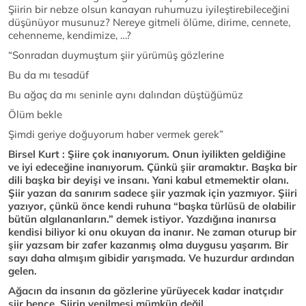
Şiirin bir nebze olsun kanayan ruhumuzu iyileştirebileceğini
düşünüyor musunuz? Nereye gitmeli ölüme, dirime, cennete,
cehenneme, kendimize, …?
“Sonradan duymuştum şiir yürümüş gözlerine
Bu da mı tesadüf
Bu ağaç da mı seninle aynı dalından düştüğümüz
Ölüm bekle
Şimdi geriye doğuyorum haber vermek gerek”
Birsel Kurt : Şiire çok inanıyorum. Onun iyilikten geldiğine
ve iyi edeceğine inanıyorum. Çünkü şiir aramaktır. Başka bir
dili başka bir deyişi ve insanı. Yani kabul etmemektir olanı.
Şiir yazan da sanırım sadece şiir yazmak için yazmıyor. Şiiri
yazıyor, çünkü önce kendi ruhuna “başka türlüsü de olabilir
bütün algılananların.” demek istiyor. Yazdığına inanırsa
kendisi biliyor ki onu okuyan da inanır. Ne zaman oturup bir
şiir yazsam bir zafer kazanmış olma duygusu yaşarım. Bir
sayı daha almışım gibidir yarışmada. Ve huzurdur ardından
gelen.
Ağacın da insanın da gözlerine yürüyecek kadar inatçıdır
şiir bence. Şiirin yenilmesi mümkün değil.