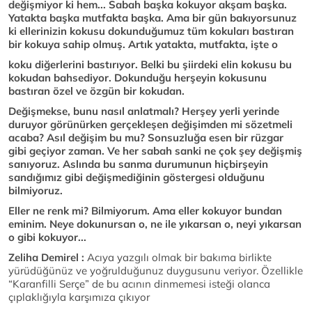
değişmiyor ki hem... Sabah başka kokuyor akşam başka.
Yatakta başka mutfakta başka. Ama bir gün bakıyorsunuz
ki ellerinizin kokusu dokunduğumuz tüm kokuları bastıran
bir kokuya sahip olmuş. Artık yatakta, mutfakta, işte o
koku diğerlerini bastırıyor. Belki bu şiirdeki elin kokusu bu
kokudan bahsediyor. Dokunduğu herşeyin kokusunu
bastıran özel ve özgün bir kokudan.
Değişmekse, bunu nasıl anlatmalı? Herşey yerli yerinde
duruyor görünürken gerçekleşen değişimden mi sözetmeli
acaba? Asıl değişim bu mu? Sonsuzluğa esen bir rüzgar
gibi geçiyor zaman. Ve her sabah sanki ne çok şey değişmiş
sanıyoruz. Aslında bu sanma durumunun hiçbirşeyin
sandığımız gibi değişmediğinin göstergesi olduğunu
bilmiyoruz.
Eller ne renk mi? Bilmiyorum. Ama eller kokuyor bundan
eminim. Neye dokunursan o, ne ile yıkarsan o, neyi yıkarsan
o gibi kokuyor...
Zeliha Demirel :
Acıya yazgılı olmak bir bakıma birlikte
yürüdüğünüz ve yoğrulduğunuz duygusunu veriyor. Özellikle
“Karanfilli Serçe” de bu acının dinmemesi isteği olanca
çıplaklığıyla karşımıza çıkıyor