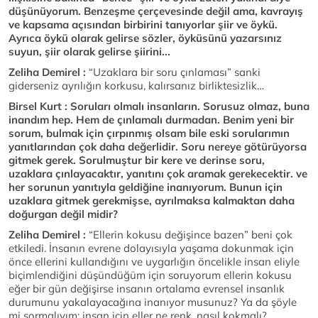
düşünüyorum. Benzeşme çerçevesinde değil ama, kavrayış
ve kapsama açısından birbirini tanıyorlar şiir ve öykü.
Ayrıca öykü olarak gelirse sözler, öyküsünü yazarsınız
suyun, şiir olarak gelirse şiirini...
Zeliha Demirel :
“Uzaklara bir soru çınlaması” sanki
giderseniz ayrılığın korkusu, kalırsanız birliktesizlik…
Birsel Kurt : Soruları olmalı insanların. Sorusuz olmaz, buna
inandım hep. Hem de çınlamalı durmadan. Benim yeni bir
sorum, bulmak için çırpınmış olsam bile eski sorularımın
yanıtlarından çok daha değerlidir. Soru nereye götürüyorsa
gitmek gerek. Sorulmuştur bir kere ve derinse soru,
uzaklara çınlayacaktır, yanıtını çok aramak gerekecektir. ve
her sorunun yanıtıyla geldiğine inanıyorum. Bunun için
uzaklara gitmek gerekmişse, ayrılmaksa kalmaktan daha
doğurgan değil midir?
Zeliha Demirel :
“Ellerin kokusu değişince bazen” beni çok
etkiledi. İnsanın evrene dolayısıyla yaşama dokunmak için
önce ellerini kullandığını ve uygarlığın öncelikle insan eliyle
biçimlendiğini düşündüğüm için soruyorum ellerin kokusu
eğer bir gün değişirse insanın ortalama evrensel insanlık
durumunu yakalayacağına inanıyor musunuz? Ya da şöyle
mi sormalıyım; insan için eller ne renk, nasıl kokmalı?