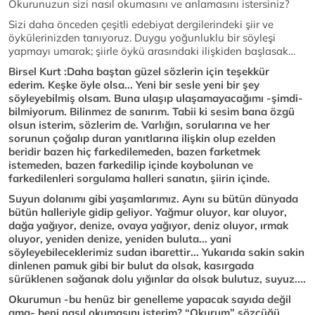
Okurunuzun sizi nasıl okumasını ve anlamasını istersiniz?
Sizi daha önceden çeşitli edebiyat dergilerindeki şiir ve
öykülerinizden tanıyoruz. Duygu yoğunluklu bir söyleşi
yapmayı umarak; şiirle öykü arasındaki ilişkiden başlasak…
Birsel Kurt :Daha baştan güzel sözlerin için teşekkür
ederim. Keşke öyle olsa... Yeni bir sesle yeni bir şey
söyleyebilmiş olsam. Buna ulaşıp ulaşamayacağımı -şimdi-
bilmiyorum. Bilinmez de sanırım. Tabii ki sesim bana özgü
olsun isterim, sözlerim de. Varlığın, sorularına ve her
sorunun çoğalıp duran yanıtlarına ilişkin olup ezelden
beridir bazen hiç farkedilemeden, bazen farketmek
istemeden, bazen farkedilip içinde koybolunan ve
farkedilenleri sorgulama halleri sanatın, şiirin içinde.
Suyun dolanımı gibi yaşamlarımız. Aynı su bütün dünyada
bütün halleriyle gidip geliyor. Yağmur oluyor, kar oluyor,
dağa yağıyor, denize, ovaya yağıyor, deniz oluyor, ırmak
oluyor, yeniden denize, yeniden buluta... yani
söyleyebileceklerimiz sudan ibarettir... Yukarıda sakin sakin
dinlenen pamuk gibi bir bulut da olsak, kasırgada
sürüklenen sağanak dolu yığınlar da olsak bulutuz, suyuz....
Okurumun -bu henüz bir genelleme yapacak sayıda değil
ama- beni nasıl okumasını isterim? “Okurum” sözcüğü