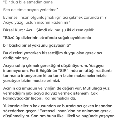
“Bir dua bile etmedim anne
Sen de etme acıyan yerlerime”
Evrensel insan olgunlaşmak için acı çekmek zorunda mı?
Acıya yazgı üstün insanın kaderi mi?
Birsel Kurt : Acı... Şimdi aklıma şu iki dizem geldi:
“Büzülüp dizlerinin etrafında soğuk ayaklarınla
bir başka bir el yoksunu gözyaşınla”
Bu dizeleri yazarken hissettiğim duygu olsa gerek acı
dediğimiz şey.
Acıya sahip çıkmak gerektiğini düşünüyorum. Yazgıya
inanmıyorum, Ferit Edgü!nün “SIR” ında anlattığı rastlantı
tanrısına inanıyorum ki bu tanrı bizim malzemelerimizle
yaratıyor bizim mucizelerimizi.
Acının da umudun ve iyiliğin de değeri var. Mutluluğa yüz
vermediğim gibi acıya da yüz vermek istemem. Çok
kalmayacaktır hiçbiri. Kalmamalıdır da.
Yukarıda ellerin kokusundan ve burada acı çeken insandan
sözederken geçen “Evrensel insan”dan ne anlamam gerek,
düşünmeliyim. Sanırım bunu ilkel, ilkeli ve bugünde yaşayan