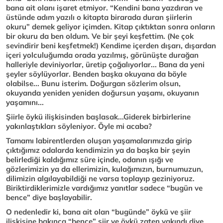
bana ait olanı işaret etmiyor. “Kendini bana yazdıran ve
üstünde adım yazılı o kitapta birarada duran şiirlerin
okuru” demek geliyor içimden. Kitap çıktıktan sonra onların
bir okuru da ben oldum. Ve bir şeyi keşfettim. (Ne çok
sevindirir beni keşfetmek!) Kendime içerden dışarı, dışardan
içeri yolculuğumda orada yazılmış, görünüşte durağan
halleriyle deviniyorlar, üretip çoğalıyorlar... Bana da yeni
şeyler söylüyorlar. Benden başka okuyana da böyle
olabilse... Bunu isterim. Doğurgan sözlerim olsun,
okuyanda yeniden yeniden doğursun yaşamı, okuyanın
yaşamını...
Şiirle öykü ilişkisinden başlasak...Giderek birbirlerine
yakınlaştıkları söyleniyor. Öyle mi acaba?
Tamamı labirentlerden oluşan yaşamalarımızda girip
çıktığımız odalarda kendimizin ya da başka bir şeyin
belirlediği kaldığımız süre içinde, odanın ışığı ve
gözlerimizin ya da ellerimizin, kulağımızın, burnumuzun,
dilimizin algılayabildiği ne varsa toplayıp geziniyoruz.
Biriktirdiklerimizle vardığımız yanıtlar sadece “bugün ve
bence” diye başlayabilir.
O nedenledir ki, bana ait olan “bugünde” öykü ve şiir
ilişkisine bakınca “bence” şiir ve öykü zaten yakındı diye