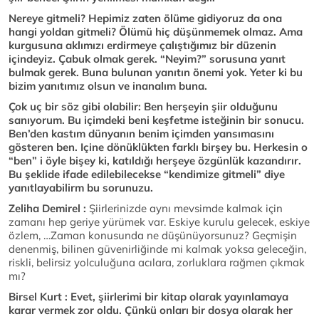
Nereye gitmeli? Hepimiz zaten ölüme gidiyoruz da ona
hangi yoldan gitmeli? Ölümü hiç düşünmemek olmaz. Ama
kurgusuna aklımızı erdirmeye çalıştığımız bir düzenin
içindeyiz. Çabuk olmak gerek. “Neyim?” sorusuna yanıt
bulmak gerek. Buna bulunan yanıtın önemi yok. Yeter ki bu
bizim yanıtımız olsun ve inanalım buna.
Çok uç bir söz gibi olabilir: Ben herşeyin şiir olduğunu
sanıyorum. Bu içimdeki beni keşfetme isteğinin bir sonucu.
Ben’den kastım dünyanın benim içimden yansımasını
gösteren ben. Içine dönüklükten farklı birşey bu. Herkesin o
“ben” i öyle bişey ki, katıldığı herşeye özgünlük kazandırır.
Bu şeklide ifade edilebilecekse “kendimize gitmeli” diye
yanıtlayabilirm bu sorunuzu.
Zeliha Demirel :
Şiirlerinizde aynı mevsimde kalmak için
zamanı hep geriye yürümek var. Eskiye kurulu gelecek, eskiye
özlem, …Zaman konusunda ne düşünüyorsunuz? Geçmişin
denenmiş, bilinen güvenirliğinde mi kalmak yoksa geleceğin,
riskli, belirsiz yolculuğuna acılara, zorluklara rağmen çıkmak
mı?
Birsel Kurt : Evet, şiirlerimi bir kitap olarak yayınlamaya
karar vermek zor oldu. Çünkü onları bir dosya olarak her