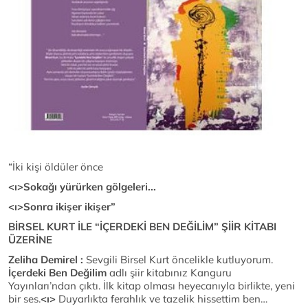
“İki kişi öldüler önce
<ı>Sokağı yürürken gölgeleri...
<ı>Sonra ikişer ikişer”
BİRSEL KURT İLE “İÇERDEKİ BEN DEĞİLİM” ŞİİR KİTABI
ÜZERİNE
Zeliha Demirel :
Sevgili Birsel Kurt öncelikle kutluyorum.
İçerdeki Ben Değilim
adlı şiir kitabınız Kanguru
Yayınları’ndan çıktı. İlk kitap olması heyecanıyla birlikte, yeni
bir ses.
<ı>
Duyarlıkta ferahlık ve tazelik hissettim ben…