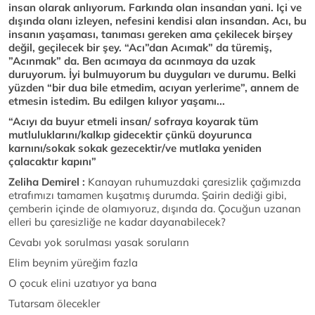
insan olarak anlıyorum. Farkında olan insandan yani. Içi ve
dışında olanı izleyen, nefesini kendisi alan insandan. Acı, bu
insanın yaşaması, tanıması gereken ama çekilecek birşey
değil, geçilecek bir şey. “Acı”dan Acımak” da türemiş,
”Acınmak” da. Ben acımaya da acınmaya da uzak
duruyorum. İyi bulmuyorum bu duyguları ve durumu. Belki
yüzden “bir dua bile etmedim, acıyan yerlerime”, annem de
etmesin istedim. Bu edilgen kılıyor yaşamı...
“Acıyı da buyur etmeli insan/ sofraya koyarak tüm
mutluluklarını/kalkıp gidecektir çünkü doyurunca
karnını/sokak sokak gezecektir/ve mutlaka yeniden
çalacaktır kapını”
Zeliha Demirel :
Kanayan ruhumuzdaki çaresizlik çağımızda
etrafımızı tamamen kuşatmış durumda. Şairin dediği gibi,
çemberin içinde de olamıyoruz, dışında da. Çocuğun uzanan
elleri bu çaresizliğe ne kadar dayanabilecek?
Cevabı yok sorulması yasak soruların
Elim beynim yüreğim fazla
O çocuk elini uzatıyor ya bana
Tutarsam ölecekler