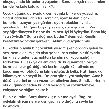
okuyuşumda bir bulantı yaşadım. Bunun birçok nedeninden
biri de “eskide kalakalmışlık”tı.
Çocukluğumu dünyadaki cennet gibi bir yerde yaşadım.
Söğüt ağaçları, dereler, serçeler, ayaz kışlar, çiçekli
baharlar, uzayan yaz günleri, oyun sokakları, yıldızlı
gecelerde ürktüğüm baykuş sesleri, kuzu gözleri... Verili bir
şey öğretilmeyen bir çocuktum ben. İyi ki öyleydim. Bana hiç
“şu şöyledir.” Bunun doğrusu budur.” denmedi. Kendim
keşfettim yapmam gerekeni. Aklımla, duygularımla.
Bu kadar büyülü bir çocukluk yaşamışken oradan gelen ve
sesi azıcık kısılmış da olsa şarkısı hep çalan bir dünyada
birikmiş olanları yazmaktan kendimi alıkoyamadığımı
farkettim. Bu eskiye özlem değildi. Bugünümden oraya
bakınca neler gördüğümü benim bugünkü halimde ne
kadarının var olduğunu bilme isteğiydi belki. Hatırlamakla
bilinmeyen bir şeydi bu. Onların şiirini yazmalıydım. Ama bu
düşüncelerimi onları yazarken bilmiyordum. Şimdi, şiirlerimi
okuduğumda neden bulantı yaşadığımı çözümlemeye
çalışınca vardığım nokta bu.
Bu bir duraktı. Sorgulamak için bir molaydı. Bugüne
gelebilmek için nerelerden geçmiş olduğuna şöyle bir
bakmaktı.