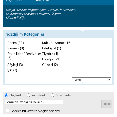
Kayıt tarihi
: 05.03.09
Konya Akşehir doğumluyum. Selçuk Üniversitesi,
Mühendislik Mimarlık Fakültesi, İnşaat
Mühendisliğ..
Yazdığım Kategoriler
Resim (33)
Kültür - Sanat (16)
Sinema (8)
Edebiyat (5)
Etkinlikler / Festivaller
Tiyatro (4)
(5)
Fotoğraf (3)
Söyleşi (3)
Güncel (2)
Şiir (2)
Bloglarda
Yazarlarda
Galerilerde
Sadece bu yazarın bloglarında ara