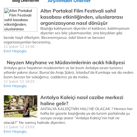
Arşivimden Öneriler
Blog Önerilerim
Altın Portakal Film Festivali sahil
kasabası etkinliğinden, uluslararası
organizasyona nasıl dönüşür
Başlığa katılıyorum diyenler el kaldırsın, katılmıyorum
diyenler ses bile çıkarmasınlar, zira birçokları gibi
bende hayli öfkeliyim. Beceremiyoruz, ödül töreni ve benzeri
organizasyonları beceremiy..
11 Şubat '12 14:56
Emir Hepoglu
Neyzen Meyhane ve Müdavimlerinin acıklı hikâyesi
Antalya gece hayatının müdavimleri ve bir kısım Antalya sever turizmci
yıllardır yakınır durur, Bursa’da Arap Şükrü, İstanbul’da Kumkapı var da neden
bizim benzer bir sokağımız, caddemiz ya da meka..
11 Şubat '12 18:03
Emir Hepoglu
Antalya Kaleiçi nasıl cazibe merkezi
haline gelir?
ANTALYA KALEİÇİ’NİN HALİ NE OLACAK ? Hemen her
hafta bir gazete başlığında ya da turizm portalında şu
soruya cevap aranır ‘’Antalya Kaleiçi’nin hali ne
olacak?‘’ Ne varmış halinde diyenleri..
11 Şubat '12 23:03
Emir Hepoglu