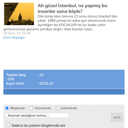
Ah güzel İstanbul, ne yapmış bu
insanlar sana böyle?
Dile kolay tamı tamına 23 sene olmuş İstanbul’dan
çıkalı. 1989 yılında bir daha geri dönmemek üzere
ayrıldığım bu KOCAKARI hiç bu kadar çirkin
görünmemişti gözüme şimdiye değin. Hani bazıları İstan..
28 Ekim '12 19:48
Emir Hepoglu
Toplam blog
: 23
: 370
Kayıt tarihi
: 02.02.12
Bloglarda
Yazarlarda
Galerilerde
Sadece bu yazarın bloglarında ara