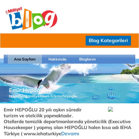
Blog Kategorileri
Ana Sayfam
Hakkımda
Bloglarım
Emir Hepoglu
http://blog.milliyet.com.tr/emirhepoglu
Emir HEPOĞLU 20 yılı aşkın süredir
turizm ve otelcilik yapmaktadır.
Otellerde temizlik departmanlarında yöneticilik (Executive
Housekeeper ) yapmış olan HEPOĞLU halen kısa adı IEHA
Devamı
Türkiye ( www.iehaturkiye