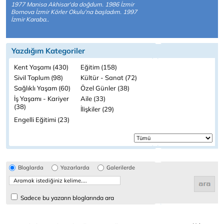
1977 Manisa Akhisar'da doğdum. 1986 İzmir
Bornova İzmir Körler Okulu'na başladım. 1997
İzmir Karaba..
Yazdığım Kategoriler
Kent Yaşamı (430)
Eğitim (158)
Sivil Toplum (98)
Kültür - Sanat (72)
Sağlıklı Yaşam (60)
Özel Günler (38)
İş Yaşamı - Kariyer
Aile (33)
(38)
İlişkiler (29)
Engelli Eğitimi (23)
Bloglarda
Yazarlarda
Galerilerde
Sadece bu yazarın bloglarında ara