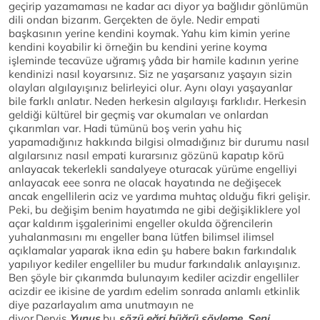
geçirip yazamaması ne kadar acı diyor ya bağlıdır gönlümün
dili ondan bizarım. Gerçekten de öyle. Nedir empati
başkasının yerine kendini koymak. Yahu kim kimin yerine
kendini koyabilir ki örneğin bu kendini yerine koyma
işleminde tecavüze uğramış yâda bir hamile kadının yerine
kendinizi nasıl koyarsınız. Siz ne yaşarsanız yaşayın sizin
olayları algılayışınız belirleyici olur. Aynı olayı yaşayanlar
bile farklı anlatır. Neden herkesin algılayışı farklıdır. Herkesin
geldiği kültürel bir geçmiş var okumaları ve onlardan
çıkarımları var. Hadi tümünü boş verin yahu hiç
yapamadığınız hakkında bilgisi olmadığınız bir durumu nasıl
algılarsınız nasıl empati kurarsınız gözünü kapatıp körü
anlayacak tekerlekli sandalyeye oturacak yürüme engelliyi
anlayacak eee sonra ne olacak hayatında ne değişecek
ancak engellilerin aciz ve yardıma muhtaç olduğu fikri gelişir.
Peki, bu değişim benim hayatımda ne gibi değişikliklere yol
açar kaldırım işgalerinimi engeller okulda öğrencilerin
yuhalanmasını mı engeller bana lütfen bilimsel ilimsel
açıklamalar yaparak ikna edin şu habere bakın farkındalık
yapılıyor kediler engelliler bu mudur farkındalık anlayışınız.
Ben şöyle bir çıkarımda bulunayım kediler acizdir engelliler
acizdir ee ikisine de yardım edelim sonrada anlamlı etkinlik
diye pazarlayalım ama unutmayın ne
diyor.Derviş
Yunus
bu
sözü eğri büğrü söyleme
.
Seni