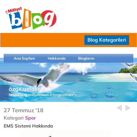
Blog Kategorileri
Ana Sayfam
Hakkımda
Bloglarım
özge ustaer
http://blog.milliyet.com.tr/ozgeustaer
27 Temmuz '18
Kategori
Spor
EMS Sistemi Hakkında