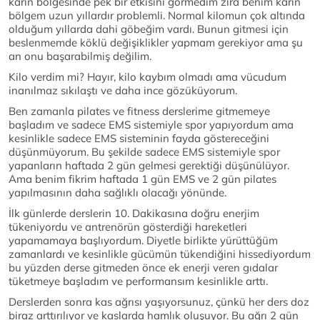
karın bölgesinde pek bir etkisini görmedim zira benim karın
bölgem uzun yıllardır problemli. Normal kilomun çok altında
olduğum yıllarda dahi göbeğim vardı. Bunun gitmesi için
beslenmemde köklü değişiklikler yapmam gerekiyor ama şu
an onu başarabilmiş değilim.
Kilo verdim mi? Hayır, kilo kaybım olmadı ama vücudum
inanılmaz sıkılaştı ve daha ince gözüküyorum.
Ben zamanla pilates ve fitness derslerime gitmemeye
başladım ve sadece EMS sistemiyle spor yapıyordum ama
kesinlikle sadece EMS sisteminin fayda göstereceğini
düşünmüyorum. Bu şekilde sadece EMS sistemiyle spor
yapanların haftada 2 gün gelmesi gerektiği düşünülüyor.
Ama benim fikrim haftada 1 gün EMS ve 2 gün pilates
yapılmasının daha sağlıklı olacağı yönünde.
İlk günlerde derslerin 10. Dakikasına doğru enerjim
tükeniyordu ve antrenörün gösterdiği hareketleri
yapamamaya başlıyordum. Diyetle birlikte yürüttüğüm
zamanlardı ve kesinlikle gücümün tükendiğini hissediyordum
bu yüzden derse gitmeden önce ek enerji veren gıdalar
tüketmeye başladım ve performansım kesinlikle arttı.
Derslerden sonra kas ağrısı yaşıyorsunuz, çünkü her ders doz
biraz arttırılıyor ve kaslarda hamlık oluşuyor. Bu ağrı 2 gün