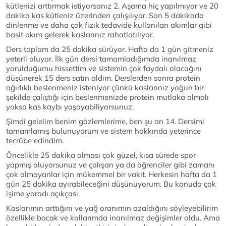
kütlenizi arttırmak istiyorsanız 2. Aşama hiç yapılmıyor ve 20
dakika kas kütleniz üzerinden çalışılıyor. Son 5 dakikada
dinlenme ve daha çok fizik tedavide kullanılan akımlar gibi
basit akım gelerek kaslarınız rahatlatılıyor.
Ders toplam da 25 dakika sürüyor. Hafta da 1 gün gitmeniz
yeterli oluyor. İlk gün dersi tamamladığımda inanılmaz
yorulduğumu hissettim ve sistemin çok faydalı olacağını
düşünerek 15 ders satın aldım. Derslerden sonra protein
ağırlıklı beslenmeniz isteniyor çünkü kaslarınız yoğun bir
şekilde çalıştığı için beslenmenizde protein mutlaka olmalı
yoksa kas kaybı yaşayabiliyorsunuz.
Şimdi gelelim benim gözlemlerime, ben şu an 14. Dersimi
tamamlamış bulunuyorum ve sistem hakkında yeterince
tecrübe edindim.
Öncelikle 25 dakika olması çok güzel, kısa sürede spor
yapmış oluyorsunuz ve çalışan ya da öğrenciler gibi zamanı
çok olmayanlar için mükemmel bir vakit. Herkesin hafta da 1
gün 25 dakika ayırabileceğini düşünüyorum. Bu konuda çok
işime yaradı açıkçası.
Kaslarımın arttığını ve yağ oranımın azaldığını söyleyebilirim
özellikle bacak ve kollarımda inanılmaz değişimler oldu. Ama