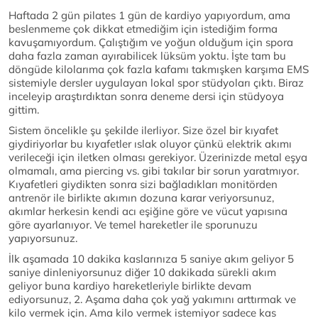
Haftada 2 gün pilates 1 gün de kardiyo yapıyordum, ama
beslenmeme çok dikkat etmediğim için istediğim forma
kavuşamıyordum. Çalıştığım ve yoğun olduğum için spora
daha fazla zaman ayırabilicek lüksüm yoktu. İşte tam bu
döngüde kilolarıma çok fazla kafamı takmışken karşıma EMS
sistemiyle dersler uygulayan lokal spor stüdyoları çıktı. Biraz
inceleyip araştırdıktan sonra deneme dersi için stüdyoya
gittim.
Sistem öncelikle şu şekilde ilerliyor. Size özel bir kıyafet
giydiriyorlar bu kıyafetler ıslak oluyor çünkü elektrik akımı
verileceği için iletken olması gerekiyor. Üzerinizde metal eşya
olmamalı, ama piercing vs. gibi takılar bir sorun yaratmıyor.
Kıyafetleri giydikten sonra sizi bağladıkları monitörden
antrenör ile birlikte akımın dozuna karar veriyorsunuz,
akımlar herkesin kendi acı eşiğine göre ve vücut yapısına
göre ayarlanıyor. Ve temel hareketler ile sporunuzu
yapıyorsunuz.
İlk aşamada 10 dakika kaslarınıza 5 saniye akım geliyor 5
saniye dinleniyorsunuz diğer 10 dakikada sürekli akım
geliyor buna kardiyo hareketleriyle birlikte devam
ediyorsunuz, 2. Aşama daha çok yağ yakımını arttırmak ve
kilo vermek için. Ama kilo vermek istemiyor sadece kas