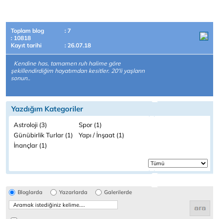
Toplam blog
: 7
: 10818
Kayıt tarihi
: 26.07.18
Kendine has, tamamen ruh halime göre
şekillendirdiğim hayatımdan kesitler. 20'li yaşların
sonun..
Yazdığım Kategoriler
Astroloji (3)
Spor (1)
Günübirlik Turlar (1)
Yapı / İnşaat (1)
İnançlar (1)
Bloglarda
Yazarlarda
Galerilerde