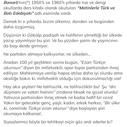
Banarlı’
nın(*) 1950’li ve 1960’lı yıllarda lise ve dengi
okullarda ders kitabı olarak okutulan
“Metinlerle Türk ve
Batı Edebiyatı”
adlı eserinde vardı.
Demek ki o yıllarda, bizim ülkemiz, dünden ve bugünden
daha özgürmüş.
Düşünün ki
Gökalp,
padişah ve halifenin yönettiği bir ülkede
yazıp yayımlıyor bu şiiri. Ve bu yüzden şairin de yayıncının
da başı derde girmiyor.
Ne partiden atmaya kalkıyorlar, ne ülkeden…
Aradan 100 yıl geçtikten sonra bugün,
“Ezan Türkçe
okunsun”
diyen bir milletvekili, apar topar partisinden ihraç
ediliyor. Mahkemeye verilip hapse atılsa daha iyi olurdu ama
aksiliğe bakın ki, milletvekili olduğu için dokunulmazlığı var!
Hay aksi şeytan! Ne talihsizlik, ne talihsizliktir bu! Şu
“din
düşmanı ve vatan hainini”
zindana tıksak ne güzel olurdu!
Yalnızca partisinden ihraç etmek ne kadar hafif bir ceza!
Yakın bir gelecekte genç, yaşlı, kadın, erkek herkes,
“Bir ülke
ki, camiinde Türkçe ezan okunur”
diye başlayan şiiri
okumaya kalkarsa!..
Siyasilerimiz böyle bir tehlikeyi niçin göz ardı ederler ki?