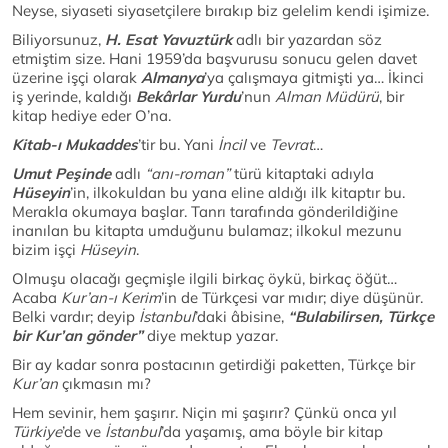
Neyse, siyaseti siyasetçilere bırakıp biz gelelim kendi işimize.
Biliyorsunuz,
H. Esat Yavuztürk
adlı bir yazardan söz
etmiştim size. Hani 1959’da başvurusu sonucu gelen davet
üzerine işçi olarak
Almanya
’ya çalışmaya gitmişti ya… İkinci
iş yerinde, kaldığı
Bekârlar Yurdu
’nun
Alman Müdürü
, bir
kitap hediye eder O’na.
Kitab-ı Mukaddes
’tir bu. Yani
İncil
ve
Tevrat
…
Umut Peşinde
adlı
“anı-roman”
türü kitaptaki adıyla
Hüseyin
’in, ilkokuldan bu yana eline aldığı ilk kitaptır bu.
Merakla okumaya başlar. Tanrı tarafında gönderildiğine
inanılan bu kitapta umduğunu bulamaz; ilkokul mezunu
bizim işçi
Hüseyin
.
Olmuşu olacağı geçmişle ilgili birkaç öykü, birkaç öğüt…
Acaba
Kur’an-ı Kerim
’in de Türkçesi var mıdır; diye düşünür.
Belki vardır; deyip
İstanbul
’daki âbisine,
“Bulabilirsen, Türkçe
bir Kur’an gönder”
diye mektup yazar.
Bir ay kadar sonra postacının getirdiği paketten, Türkçe bir
Kur’an
çıkmasın mı?
Hem sevinir, hem şaşırır. Niçin mi şaşırır? Çünkü onca yıl
Türkiye
’de ve
İstanbul
’da yaşamış, ama böyle bir kitap