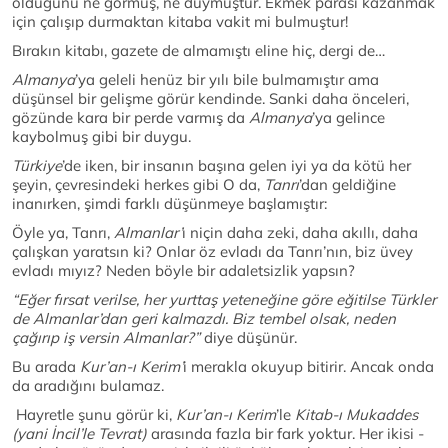
olduğunu ne görmüş, ne duymuştur. Ekmek parası kazanmak
için çalışıp durmaktan kitaba vakit mi bulmuştur!
Bırakın kitabı, gazete de almamıştı eline hiç, dergi de…
Almanya
’ya geleli henüz bir yılı bile bulmamıştır ama
düşünsel bir gelişme görür kendinde. Sanki daha önceleri,
gözünde kara bir perde varmış da
Almanya
’ya gelince
kaybolmuş gibi bir duygu.
Türkiye
’de iken, bir insanın başına gelen iyi ya da kötü her
şeyin, çevresindeki herkes gibi O da,
Tanrı
’dan geldiğine
inanırken, şimdi farklı düşünmeye başlamıştır:
Öyle ya, Tanrı,
Almanlar’
ı niçin daha zeki, daha akıllı, daha
çalışkan yaratsın ki? Onlar öz evladı da Tanrı’nın, biz üvey
evladı mıyız? Neden böyle bir adaletsizlik yapsın?
“Eğer fırsat verilse, her yurttaş yeteneğine göre eğitilse Türkler
de Almanlar’dan geri kalmazdı. Biz tembel olsak, neden
çağırıp iş versin Almanlar?”
diye düşünür.
Bu arada
Kur’an-ı Kerim’
i merakla okuyup bitirir. Ancak onda
da aradığını bulamaz.
Hayretle şunu görür ki,
Kur’an-ı Kerim
’le
Kitab-ı Mukaddes
(yani İncil’le Tevrat)
arasında fazla bir fark yoktur. Her ikisi -