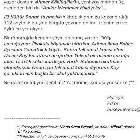
yazar dostum
Ahmet Köklügiller
’in, yeni yayımlanan üç
eserinden biri de
“Anılar İzlenimler Hikâyeler”
…
IQ Kültür Sanat Yayıncılık
’ın kitaplıklarımıza kazandırdığı
112 sayfalık bu şirin kitapta yazarın anıları, izlenimleri ve
öyküleri yer alıyor.
Bir röportajda kendini şöyle anlatmış yazar:
“Köy
çocuğuyum. İlkokulu köyümde bitirdim. Adana ilinin Bahçe
ilçesinin Cumafakılı köyü… Sonra tek umut kapısı olan
Düziçi Köy Enstitüsü’ne girdim. Yoksul bir ailenin çocuğu
idim. Üstelik sekiz kardeşim vardı. Babamın okutması
olanaksızdı. Onun için tek umut kapısı diyorum. Köy
çocukları için başka bir okul yoktu çünkü.”
Ne güzel anlatıyor; değil mi? Yazmamış, konuşuyor sanki! (**)
Hüseyin
Erkan
huseyinerka
------------------------------
(*) Edebiyat öğretmenim
Nihad Sami
Banarlı
, ilk adını
“Nihad”
olarak
“d”
ile yazardı.
(**) İletişim:
bilgi@kitapyuvasi.com
; 0544 591 46 49