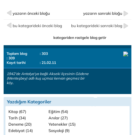
yazarın önceki bloğu
yazarın sonraki bloğu
bu kategorideki önceki blog
bu kategorideki sonraki blog
kategoriden rastgele blog getir
Toplam blog
: 303
: 309
Kayıt tarihi
: 21.02.11
1942'de Antalya'ya bağlı Akseki ilçesinin Gödene
(Menteşbey) adlı kuş uçmaz kervan geçmez bir
köy..
Yazdığım Kategoriler
Kitap (67)
Eğitim (54)
Tarih (34)
Anılar (27)
Deneme (20)
Yetenekler (15)
Edebiyat (14)
Sosyoloji (9)