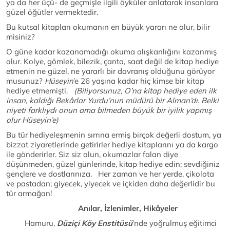
ya da her üçü- de geçmişle ilgili öyküler anlatarak insanlara
güzel öğütler vermektedir.
Bu kutsal kitapları okumanın en büyük yararı ne olur, bilir
misiniz?
O güne kadar kazanamadığı okuma alışkanlığını kazanmış
olur. Kolye, gömlek, bilezik, çanta, saat değil de kitap hediye
etmenin ne güzel, ne yararlı bir davranış olduğunu görüyor
musunuz?
Hüseyin
’e 26 yaşına kadar hiç kimse bir kitap
hediye etmemişti.
(Biliyorsunuz, O’na kitap hediye eden ilk
insan, kaldığı Bekârlar Yurdu’nun müdürü bir Alman’dı. Belki
niyeti farklıydı onun ama bilmeden büyük bir iyilik yapmış
olur Hüseyin’e)
Bu tür hediyeleşmenin sırrına ermiş birçok değerli dostum, ya
bizzat ziyaretlerinde getirirler hediye kitaplarını ya da kargo
ile gönderirler. Siz siz olun, okumazlar falan diye
düşünmeden, güzel günlerinde, kitap hediye edin; sevdiğiniz
gençlere ve dostlarınıza. Her zaman ve her yerde, çikolota
ve pastadan; giyecek, yiyecek ve içkiden daha değerlidir bu
tür armağan!
Anılar, İzlenimler, Hikâyeler
Hamuru,
Düziçi Köy Enstitüsü
’nde yoğrulmuş eğitimci