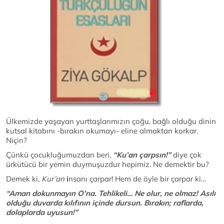
Ülkemizde yaşayan yurttaşlarımızın çoğu, bağlı olduğu dinin
kutsal kitabını -bırakın okumayı- eline almaktan korkar.
Niçin?
Çünkü çocukluğumuzdan beri,
“Ku’an çarpsın!”
diye çok
ürkütücü bir yemin duymuşuzdur hepimiz. Ne demektir bu?
Demek ki,
Kur’an
i
nsanı çarpar! Hem de öyle bir çarpar ki…
“Aman dokunmayın O’na. Tehlikeli… Ne olur, ne olmaz! Asılı
olduğu duvarda kılıfının içinde dursun. Bırakın; raflarda,
dolaplarda uyusun!”