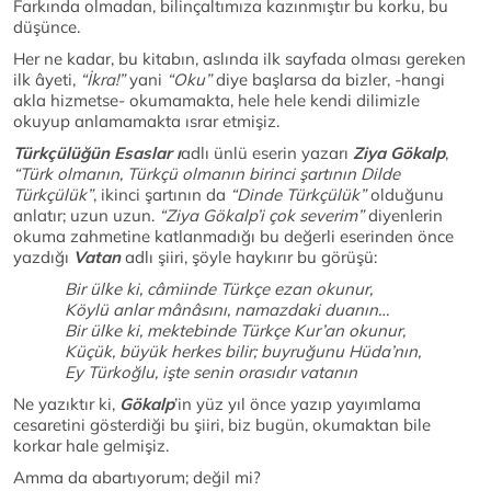
Farkında olmadan, bilinçaltımıza kazınmıştır bu korku, bu
düşünce.
Her ne kadar, bu kitabın, aslında ilk sayfada olması gereken
ilk âyeti,
“İkra!”
yani
“Oku”
diye başlarsa da bizler, -hangi
akla hizmetse- okumamakta, hele hele kendi dilimizle
okuyup anlamamakta ısrar etmişiz.
Türkçülüğün Esaslar ı
adlı ünlü eserin yazarı
Ziya Gökalp
,
“Türk olmanın, Türkçü olmanın birinci şartının Dilde
Türkçülük”
, ikinci şartının da
“Dinde Türkçülük”
olduğunu
anlatır; uzun uzun.
“Ziya Gökalp’i çok severim”
diyenlerin
okuma zahmetine katlanmadığı bu değerli eserinden önce
yazdığı
Vatan
adlı şiiri, şöyle haykırır bu görüşü:
Bir ülke ki, câmiinde Türkçe ezan okunur,
Köylü anlar mânâsını, namazdaki duanın…
Bir ülke ki, mektebinde Türkçe Kur’an okunur,
Küçük, büyük herkes bilir; buyruğunu Hüda’nın,
Ey Türkoğlu, işte senin orasıdır vatanın
Ne yazıktır ki,
Gökalp
’in yüz yıl önce yazıp yayımlama
cesaretini gösterdiği bu şiiri, biz bugün, okumaktan bile
korkar hale gelmişiz.
Amma da abartıyorum; değil mi?