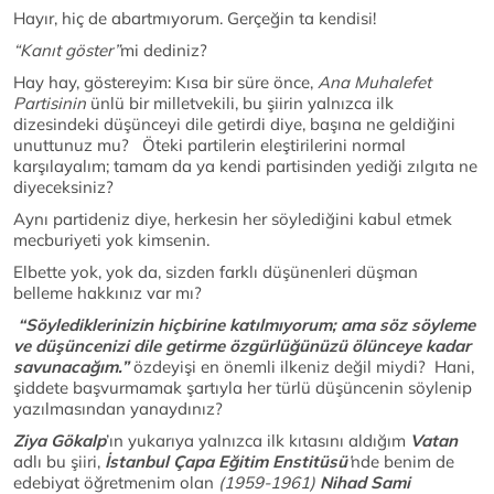
Hayır, hiç de abartmıyorum. Gerçeğin ta kendisi!
“Kanıt göster”
mi dediniz?
Hay hay, göstereyim: Kısa bir süre önce,
Ana Muhalefet
Partisinin
ünlü bir milletvekili, bu şiirin yalnızca ilk
dizesindeki düşünceyi dile getirdi diye, başına ne geldiğini
unuttunuz mu? Öteki partilerin eleştirilerini normal
karşılayalım; tamam da ya kendi partisinden yediği zılgıta ne
diyeceksiniz?
Aynı partideniz diye, herkesin her söylediğini kabul etmek
mecburiyeti yok kimsenin.
Elbette yok, yok da, sizden farklı düşünenleri düşman
belleme hakkınız var mı?
“Söylediklerinizin hiçbirine katılmıyorum; ama söz söyleme
ve düşüncenizi dile getirme özgürlüğünüzü ölünceye kadar
savunacağım.”
özdeyişi en önemli ilkeniz değil miydi? Hani,
şiddete başvurmamak şartıyla her türlü düşüncenin söylenip
yazılmasından yanaydınız?
Ziya Gökalp
’ın yukarıya yalnızca ilk kıtasını aldığım
Vatan
adlı bu şiiri,
İstanbul Çapa Eğitim Enstitüsü
’
nde benim de
edebiyat öğretmenim olan
(1959-1961)
Nihad Sami