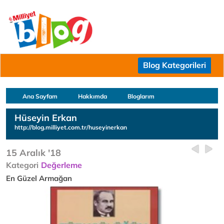
Blog Kategorileri
Ana Sayfam
Hakkımda
Bloglarım
Hüseyin Erkan
http://blog.milliyet.com.tr/huseyinerkan
15 Aralık '18
Kategori
Değerleme
En Güzel Armağan