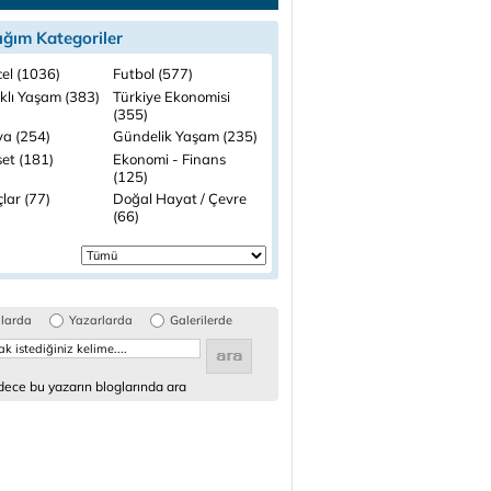
ığım Kategoriler
el (1036)
Futbol (577)
ıklı Yaşam (383)
Türkiye Ekonomisi
(355)
a (254)
Gündelik Yaşam (235)
set (181)
Ekonomi - Finans
(125)
lar (77)
Doğal Hayat / Çevre
(66)
glarda
Yazarlarda
Galerilerde
ece bu yazarın bloglarında ara