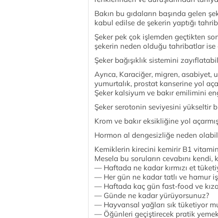
Bakın bu gıdaların başında gelen şek
kabul edilse de şekerin yaptığı tahr
Şeker pek çok işlemden geçtikten son
şekerin neden olduğu tahribatlar ise
Şeker bağışıklık sistemini zayıflatab
Ayrıca, Karaciğer, migren, asabiyet, 
yumurtalık, prostat kanserine yol aç
Şeker kalsiyum ve bakır emilimini en
Şeker serotonin seviyesini yükseltir 
Krom ve bakır eksikliğine yol açarmış
Hormon al dengesizliğe neden olabildi
Kemiklerin kirecini kemirir B1 vitami
Mesela bu soruların cevabını kendi, k
— Haftada ne kadar kırmızı et tüket
— Her gün ne kadar tatlı ve hamur iş
— Haftada kaç gün fast-food ve kız
— Günde ne kadar yürüyorsunuz?
— Hayvansal yağları sık tüketiyor 
— Öğünleri geçiştirecek pratik yeme