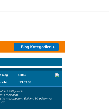
Blog Kategorileri
m blog
: 3842
tarihi
: 23.03.08
a'da 1956 yılında
m. Emekliyim,
site mezunuyum. Evliyim, bir oğlum var
 Gü..