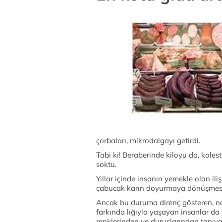
çorbaları, mikrodalgayı getirdi.
Tabi ki! Beraberinde kiloyu da, koles
soktu.
Yıllar içinde insanın yemekle olan ili
çabucak karın doyurmaya dönüşmesiyle
Ancak bu duruma direnç gösteren, ne
farkında lığıyla yaşayan insanlar da y
renklerinden ve duruşlarından tanı