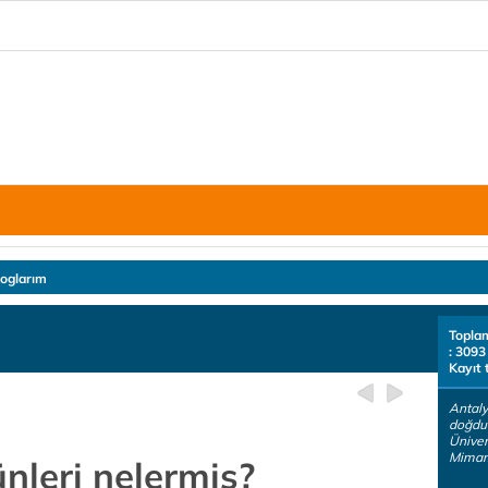
loglarım
Topla
: 3093
Kayıt 
Antaly
doğdu
Üniver
Mimar.
nleri nelermiş?