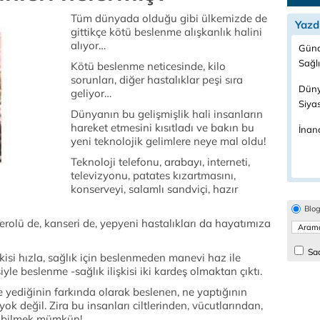
Tüm dünyada olduğu gibi ülkemizde de
Yazd
gittikçe kötü beslenme alışkanlık halini
alıyor…
Günc
Sağl
Kötü beslenme neticesinde, kilo
sorunları, diğer hastalıklar peşi sıra
Düny
geliyor…
Siya
Dünyanın bu gelişmişlik hali insanların
hareket etmesini kısıtladı ve bakın bu
İnanç
yeni teknolojik gelimlere neye mal oldu!
Teknoloji telefonu, arabayı, interneti,
televizyonu, patates kızartmasını,
konserveyi, salamlı sandviçi, hazır
Blo
terolü de, kanseri de, yepyeni hastalıkları da hayatımıza
Sad
şkisi hızla, sağlık için beslenmeden manevi haz ile
 beslenme -sağlık ilişkisi iki kardeş olmaktan çıktı.
 yediğinin farkında olarak beslenen, ne yaptığının
ok değil. Zira bu insanları ciltlerinden, vücutlarından,
yabilmek mümkün!