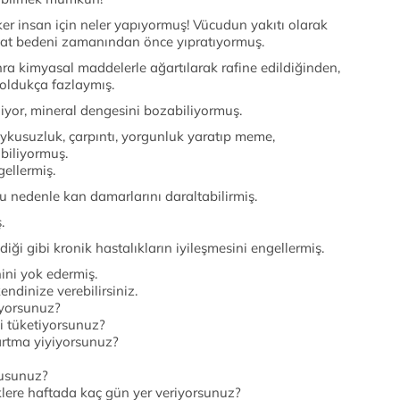
er insan için neler yapıyormuş! Vücudun yakıtı olarak
ibat bedeni zamanından önce yıpratıyormuş.
ra kimyasal maddelerle ağartılarak rafine edildiğinden,
 oldukça fazlaymış.
iliyor, mineral dengesini bozabiliyormuş.
uykusuzluk, çarpıntı, yorgunluk yaratıp meme,
abiliyormuş.
gellermiş.
bu nedenle kan damarlarını daraltabilirmiş.
.
ği gibi kronik hastalıkların iyileşmesini engellermiş.
nini yok edermiş.
endinize verebilirsiniz.
iyorsunuz?
i tüketiyorsunuz?
artma yiyiyorsunuz?
musunuz?
klere haftada kaç gün yer veriyorsunuz?