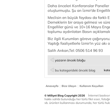
Daha önceleri Konferanslar Paneller Ge
oluşturmuştu. Şu an İzmir'de Engelliler
Meclisin en büyük faydası da farklı 
Derneklerin bir araya gelmesi ve süre
Engelliler günü ve 10+16 Mayıs Engelli
toplumu aydınlatan Basın açıklamala
Biz ilgili Kurumları göreve çağırıyoru
Yaptığı faaliyetlerle İzmir'in yüz akı 
Salih Arıkan,Tel: 0506 514 96 93
yazarın önceki bloğu
bu kategorideki önceki blog
kate
|
|
Anasayfa
Bize Ulaşın
Kullanım Koşulları
İnternet baskısınd
© Milliyet Blog Copyright 2026
hakkı sahibi bulunduğu her türlü fikri eser, fotoğr
vb. ürünleri kullanması durumunda, her türlü huku