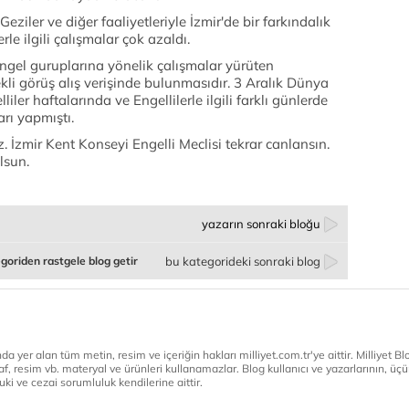
ziler ve diğer faaliyetleriyle İzmir'de bir farkındalık
le ilgili çalışmalar çok azaldı.
Engel guruplarına yönelik çalışmalar yürüten
kli görüş alış verişinde bulunmasıdır. 3 Aralık Dünya
ler haftalarında ve Engellilerle ilgili farklı günlerde
rı yapmıştı.
z. İzmir Kent Konseyi Engelli Meclisi tekrar canlansın.
olsun.
yazarın sonraki bloğu
goriden rastgele blog getir
bu kategorideki sonraki blog
a yer alan tüm metin, resim ve içeriğin hakları milliyet.com.tr'ye aittir. Milliyet Blog
af, resim vb. materyal ve ürünleri kullanamazlar. Blog kullanıcı ve yazarlarının, üçün
ki ve cezai sorumluluk kendilerine aittir.