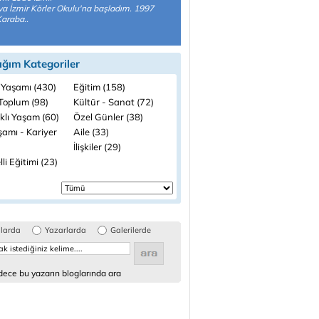
a İzmir Körler Okulu'na başladım. 1997
Karaba..
ığım Kategoriler
 Yaşamı (430)
Eğitim (158)
 Toplum (98)
Kültür - Sanat (72)
klı Yaşam (60)
Özel Günler (38)
şamı - Kariyer
Aile (33)
İlişkiler (29)
li Eğitimi (23)
glarda
Yazarlarda
Galerilerde
ece bu yazarın bloglarında ara