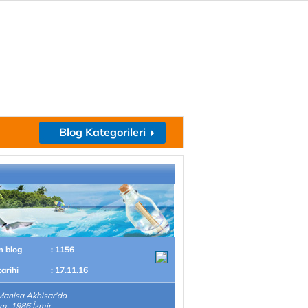
Blog Kategorileri
m blog
: 1156
tarihi
: 17.11.16
Manisa Akhisar'da
m. 1986 İzmir