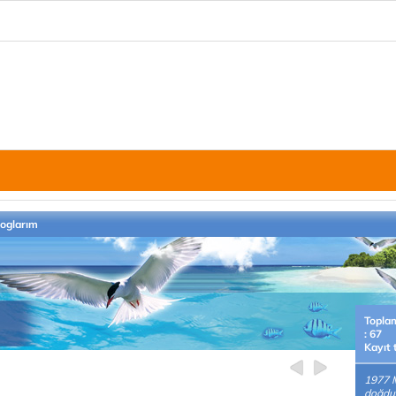
loglarım
Topla
: 67
Kayıt 
1977 
doğdu