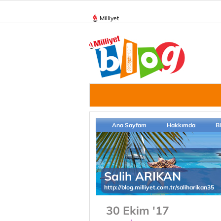
Milliyet
Ana Sayfam
Hakkımda
B
Salih ARIKAN
http://blog.milliyet.com.tr/saliharikan35
30 Ekim '17