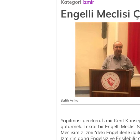
Kategori
İzmir
Engelli Meclisi 
Salih Arıkan
Yapılması gereken. İzmir Kent Konsey
götürmek. Tekrar bir Engelli Meclisi 
Meclisimiz İzmir'deki Engellilerle ilgi
İzmir’in daha Engelsiz ve Erişilebilir