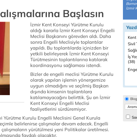
Bornov
İzmir 
Çalışmalarına Başlasın
İzmir Kent Konseyi Yürütme Kurulu
Yazd
aldığı kararla İzmir Kent Konseyi Engelli
Meclisi Başkanını görevden aldı. Daha
Kent
sonra Engelli Meclisiyle toplantılar
Sivil
yapıldı. Bu toplantılarda içinizden bir
Sağlı
yetkili belirleyerek İzmir Kent Konseyi
İş Ya
Türütmesinin toplantılarına katılarak
(38)
koordinasyonu sağlaması istendi.
Engel
Bizler de engelli meclisi Yürütme Kurulu
olarak yapılan işlemin yönergemize
uygun olmadığını ve seçilmiş Başkan
dışında kimsenin toplantılara
katılamayacağını belirttik. Şu an İzmir
Blo
Kent Konseyi Engelli Meclisi
faaliyetlerini sürdüremiyor.
i Yürütme Kurulu Engelli Meclisini Genel Kurula
Sad
Seçimle belirlenirse çalışmalar devam edecek. Engelli
li çalışmaların yürütülmesi yeni Politikalar üretilmesi.
 olmasında faydalı olacaktır.