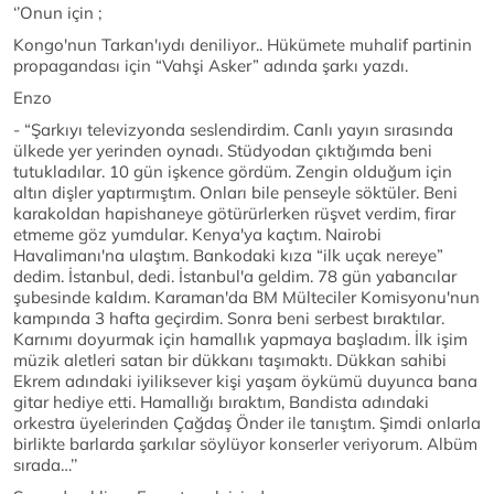
‘’Onun için ;
Kongo'nun Tarkan'ıydı deniliyor.. Hükümete muhalif partinin
propagandası için “Vahşi Asker” adında şarkı yazdı.
Enzo
- “Şarkıyı televizyonda seslendirdim. Canlı yayın sırasında
ülkede yer yerinden oynadı. Stüdyodan çıktığımda beni
tutukladılar. 10 gün işkence gördüm. Zengin olduğum için
altın dişler yaptırmıştım. Onları bile penseyle söktüler. Beni
karakoldan hapishaneye götürürlerken rüşvet verdim, firar
etmeme göz yumdular. Kenya'ya kaçtım. Nairobi
Havalimanı'na ulaştım. Bankodaki kıza “ilk uçak nereye”
dedim. İstanbul, dedi. İstanbul'a geldim. 78 gün yabancılar
şubesinde kaldım. Karaman'da BM Mülteciler Komisyonu'nun
kampında 3 hafta geçirdim. Sonra beni serbest bıraktılar.
Karnımı doyurmak için hamallık yapmaya başladım. İlk işim
müzik aletleri satan bir dükkanı taşımaktı. Dükkan sahibi
Ekrem adındaki iyiliksever kişi yaşam öykümü duyunca bana
gitar hediye etti. Hamallığı bıraktım, Bandista adındaki
orkestra üyelerinden Çağdaş Önder ile tanıştım. Şimdi onlarla
birlikte barlarda şarkılar söylüyor konserler veriyorum. Albüm
sırada…’’