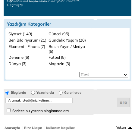
sayılabilecek düşüncelere sahip bir insanım.
Geçmişte..
Yazdığım Kategoriler
Siyaset (149)
Güncel (95)
Ben Bildiriyorum (21)
Gündelik Yaşam (20)
Ekonomi - Finans (7)
Basın Yayın / Medya
(6)
Deneme (6)
Futbol (5)
Dünya (3)
Magazin (3)
Bloglarda
Yazarlarda
Galerilerde
Sadece bu yazarın bloglarında ara
|
|
Yukarı
Anasayfa
Bize Ulaşın
Kullanım Koşulları