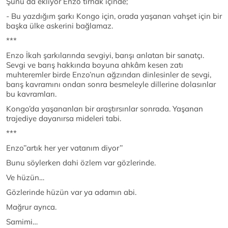
Şunu da ekliyor Enzo tırnak içinde;
- Bu yazdığım şarkı Kongo için, orada yaşanan vahşet için bir
başka ülke askerini bağlamaz.
***
Enzo İkah şarkılarında sevgiyi, barışı anlatan bir sanatçı.
Sevgi ve barış hakkında boyuna ahkâm kesen zatı
muhteremler birde Enzo’nun ağzından dinlesinler de sevgi,
barış kavramını ondan sonra besmeleyle dillerine dolasınlar
bu kavramları.
Kongo’da yaşananları bir araştırsınlar sonrada. Yaşanan
trajediye dayanırsa mideleri tabi.
***
Enzo’’artık her yer vatanım diyor’’
Bunu söylerken dahi özlem var gözlerinde.
Ve hüzün…
Gözlerinde hüzün var ya adamın abi.
Mağrur ayrıca.
Samimi…