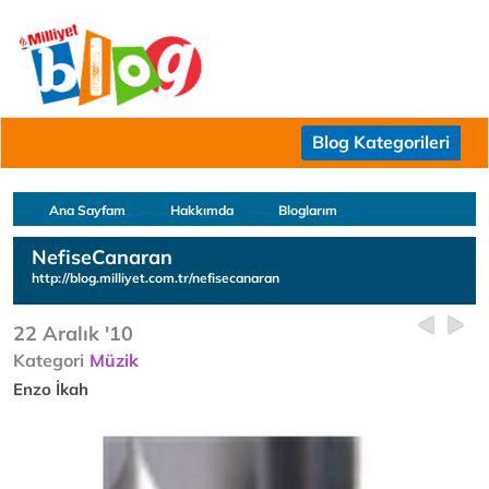
Blog Kategorileri
Ana Sayfam
Hakkımda
Bloglarım
NefiseCanaran
http://blog.milliyet.com.tr/nefisecanaran
22 Aralık '10
Kategori
Müzik
Enzo İkah