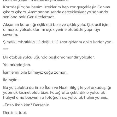
Karrrdeşiim; bu benim isteklerim hep zor gerçekleşir. Canımı
çıkara çıkara. Ammannnn sende gerçekleşiyor ya sonunda
sen ona bak! Gerisi teferruat.
Akşamın karanlığı eşlik etti bize ve çıktık yola. Çok acil işim
olmazsa yolculuklarımı uçak yerine otobüsle yapmayı
severim.
Şimdiki rahatlıkla 13 değil 113 saat giderim abi o kadar yani.
***
Bir otobüs yolculuğunda başkahramandır yolcular.
Yol arkadaşları.
İsimlerini bile bilmeyiz çoğu zaman.
İlginçtir…
Bu yolculukta da Enzo İkah ve Nazlı Bilgiç’le yol arkadaşlığı
yapmak kısmet oldu bize. Fotoğrafta çektirdik o yolculuk
haliyel ama boşverin o fotoğrafı siz yolculuk haliiii yaniiii...
-Enzo İkah kim? Derseniz
Dersiniz tabi.