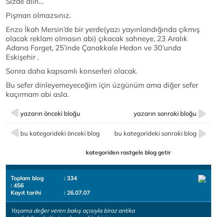
Sizde alın…
Pişman olmazsınız.
Enzo İkah Mersin’de bir yerde(yazı yayınlandığında çıkmış
olacak reklam olmasın abi) çıkacak sahneye, 23 Aralık
Adana Forget, 25’inde Çanakkale Hedon ve 30’unda
Eskişehir .
Sonra daha kapsamlı konserleri olacak.
Bu sefer dinleyemeyeceğim için üzgünüm ama diğer sefer
kaçırmam abi asla.
yazarın önceki bloğu
yazarın sonraki bloğu
bu kategorideki önceki blog
bu kategorideki sonraki blog
kategoriden rastgele blog getir
Toplam blog
: 334
: 456
Kayıt tarihi
: 26.07.07
Yaşama değer veren bakış açısıyla biraz antika