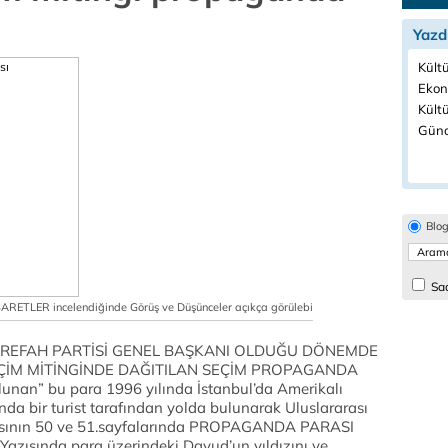
Yazd
Kültü
Ekon
Kültü
Günc
Blo
Sad
ETLER incelendiğinde Görüş ve Düşünceler açıkça görülebi
REFAH PARTİSİ GENEL BAŞKANI OLDUĞU DÖNEMDE
İM MİTİNGİNDE DAĞITILAN SEÇİM PROPAGANDA
unan” bu para 1996 yılında İstanbul’da Amerikalı
da bir turist tarafından yolda bulunarak Uluslararası
yısının 50 ve 51.sayfalarında PROPAGANDA PARASI
. Yazısında para üzerindeki Davud’un yıldızını ve