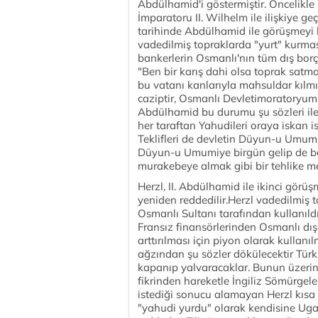
Abdülhamid'i göstermiştir. Öncelikle 
İmparatoru II. Wilhelm ile ilişkiye
tarihinde Abdülhamid ile görüşmeyi 
vadedilmiş topraklarda "yurt" kurmas
bankerlerin Osmanlı'nın tüm dış bor
"Ben bir karış dahi olsa toprak satmam
bu vatanı kanlarıyla mahsuldar kılmışl
caziptir, Osmanlı Devletimoratoryum 
Abdülhamid bu durumu şu sözleri ile 
her taraftan Yahudileri oraya iskan i
Teklifleri de devletin Düyun-u Umumiy
Düyun-u Umumiye birgün gelip de bor
murakebeye almak gibi bir tehlike m
Herzl, II. Abdülhamid ile ikinci gör
yeniden reddedilir.Herzl vadedilmiş 
Osmanlı Sultanı tarafından kullanıldı
Fransız finansörlerinden Osmanlı dış
arttırılması için piyon olarak kullanı
ağzından şu sözler dökülecektir Türk
kapanıp yalvaracaklar. Bunun üzerine
fikrinden hareketle İngiliz Sömürge
istediği sonucu alamayan Herzl kısa 
"yahudi yurdu" olarak kendisine Ugan