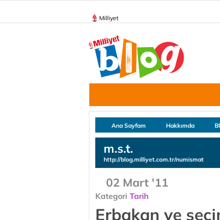
Milliyet
Ana Sayfam
Hakkımda
B
m.s.t.
http://blog.milliyet.com.tr/numismat
02 Mart '11
Kategori
Tarih
Erbakan ve seç