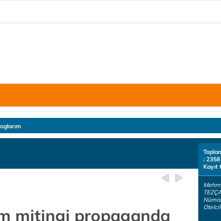
loglarım
Topla
: 2358
Kayıt 
Mehme
TEZÇAK
Nümis
Otelcil
im mitingi propaganda