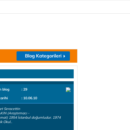
Blog Kategorileri
m blog
: 29
tarihi
: 10.06.10
t Seracettin
IN (Araştırmacı -
mat) 1954 İstanbul doğumludur. 1974
ik Okul..