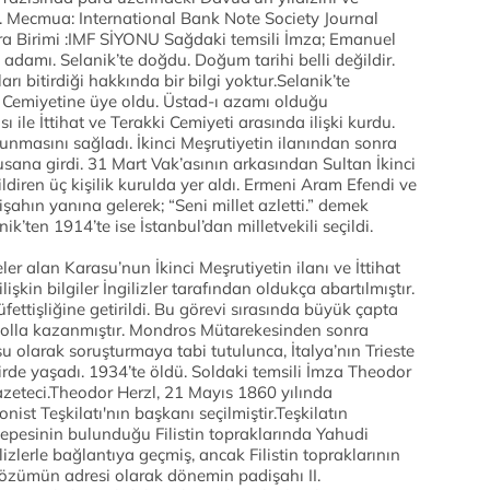
ir. Mecmua: International Bank Note Society Journal
 Birimi :IMF SİYONU Sağdaki temsili İmza; Emanuel
 adamı. Selanik’te doğdu. Doğum tarihi belli değildir.
ı bitirdiği hakkında bir bilgi yoktur.Selanik’te
i Cemiyetine üye oldu. Üstad-ı azamı olduğu
 ile İttihat ve Terakki Cemiyeti arasında ilişki kurdu.
nmasını sağladı. İkinci Meşrutiyetin ilanından sonra
ana girdi. 31 Mart Vak’asının arkasından Sultan İkinci
ldiren üç kişilik kurulda yer aldı. Ermeni Aram Efendi ve
işahın yanına gelerek; “Seni millet azletti.” demek
k’ten 1914’te ise İstanbul’dan milletvekili seçildi.
eler alan Karasu’nun İkinci Meşrutiyetin ilanı ve İttihat
lişkin bilgiler İngilizler tarafından oldukça abartılmıştır.
fettişliğine getirildi. Bu görevi sırasında büyük çapta
 yolla kazanmıştır. Mondros Mütarekesinden sonra
su olarak soruşturmaya tabi tutulunca, İtalya’nın Trieste
rde yaşadı. 1934’te öldü. Soldaki temsili İmza Theodor
gazeteci.Theodor Herzl, 21 Mayıs 1860 yılında
st Teşkilatı'nın başkanı seçilmiştir.Teşkilatın
epesinin bulunduğu Filistin topraklarında Yahudi
izlerle bağlantıya geçmiş, ancak Filistin topraklarının
özümün adresi olarak dönemin padişahı II.