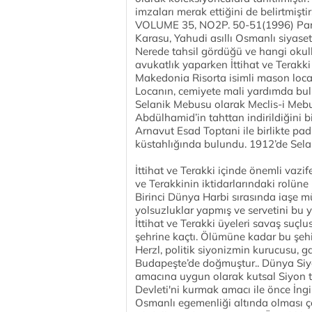
imzaları merak ettiğini de belirtmişt
VOLUME 35, NO2P. 50-51(1996) Para
Karasu, Yahudi asıllı Osmanlı siyaset
Nerede tahsil gördüğü ve hangi okullar
avukatlık yaparken İttihat ve Terakk
Makedonia Risorta isimli mason locası
Locanın, cemiyete mali yardımda bulu
Selanik Mebusu olarak Meclis-i Mebus
Abdülhamid’in tahttan indirildiğini bi
Arnavut Esad Toptani ile birlikte pad
küstahlığında bulundu. 1912’de Selani
İttihat ve Terakki içinde önemli vazif
ve Terakkinin iktidarlarındaki rolüne i
Birinci Dünya Harbi sırasında iaşe mü
yolsuzluklar yapmış ve servetini bu
İttihat ve Terakki üyeleri savaş suçlu
şehrine kaçtı. Ölümüne kadar bu şehi
Herzl, politik siyonizmin kurucusu, 
Budapeşte’de doğmuştur.. Dünya Siyoni
amacına uygun olarak kutsal Siyon t
Devleti'ni kurmak amacı ile önce İngil
Osmanlı egemenliği altında olması ç