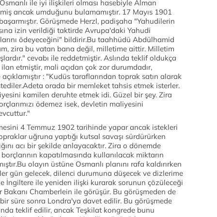
Osmanlı ile iyi ilişkileri olması hasebiyle Alman
 geçmiş ancak umduğunu bulamamıştır. 17 Mayıs 1901
başarmıştır. Görüşmede Herzl, padişaha "Yahudilerin
ına izin verildiği taktirde Avrupa'daki Yahudi
çlarını ödeyeceğini" bildirir.Bu taahhüdü Abdülhamid
, zira bu vatan bana değil, milletime aittir. Milletim
ardır." cevabı ile reddetmiştir. Aslında teklif oldukça
ilan etmiştir, mali açıdan çok zor durumdadır,
açıklamıştır : "Kudüs taraflarından toprak satın alarak
stediler.Adeta orada bir memleket tahsis etmek isterler.
esini kamilen deruhte etmek idi. Güzel bir şey. Zira
çlarımızı ödemez isek, devletin maliyesini
evcuttur."
üşmesini 4 Temmuz 1902 tarihinde yapar ancak istekleri
topraklar uğruna yaptığı kutsal savaşı sürdürürken
ğını acı bir şekilde anlayacaktır. Zira o dönemde
 borçlarının kapatılmasında kullanılacak miktarın
lmıştır.Bu olayın üstüne Osmanlı planını rafa kaldırırken
ler gün gelecek, dilenci durumuna düşecek ve dizlerime
 İngiltere ile yeniden ilişki kurarak sorunun çözüleceği
ler Bakanı Chamberlein ile görüşür. Bu görüşmeden de
bir süre sonra Londra'ya davet edilir. Bu görüşmede
da teklif edilir, ancak Teşkilat kongrede bunu