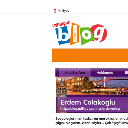
Milliyet
Ana Sayfam
Hakkımda
B
Erdem Colakoglu
http://blog.milliyet.com.tr/erdomolog
Sosyologların en tatlısı, en meraklısı, en mut
çılgını ve yazar, çizer, söyler... Çok "şey" sev