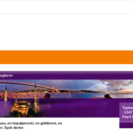
loglarım
Topla
: 1347
Kayıt 
lusu, en hayalperesti, en güldüreni, en
er. Eşek derler.