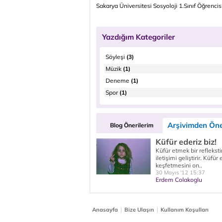
Sakarya Üniversitesi Sosyoloji 1.Sınıf Öğrencis
Yazdığım Kategoriler
Söyleşi
(3)
Müzik
(1)
Deneme
(1)
Spor
(1)
Arşivimden Öne
Blog Önerilerim
Küfür ederiz biz!
Küfür etmek bir reflekst
iletişimi geliştirir. Küfü
keşfetmesini on..
30 Mayıs '12 15:37
Erdem Colakoglu
|
|
Anasayfa
Bize Ulaşın
Kullanım Koşulları