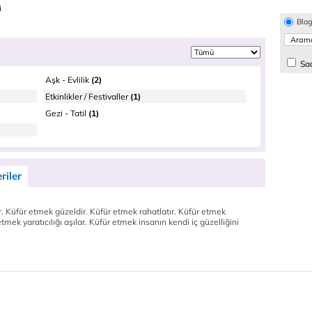
i
Blo
Sad
Aşk - Evlilik
(2)
Etkinlikler / Festivaller
(1)
Gezi - Tatil
(1)
riler
ir. Küfür etmek güzeldir. Küfür etmek rahatlatır. Küfür etmek
r etmek yaratıcılığı aşılar. Küfür etmek insanın kendi iç güzelliğini