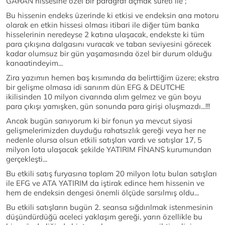
GARAN hissesine özel bir paragraf açmak sureti ile ;
Bu hissenin endeks üzerinde ki etkisi ve endeksin ana motoru
olarak en etkin hissesi olması itibari ile diğer tüm banka
hisselerinin neredeyse 2 katına ulaşacak, endekste ki tüm
para çıkışına dalgasını vuracak ve taban seviyesini görecek
kadar olumsuz bir gün yaşamasında özel bir durum olduğu
kanaatindeyim...
Zira yazımın hemen baş kısımında da belirttiğim üzere; ekstra
bir gelişme olmasa idi sanırım dün EFG & DEUTCHE
ikilisinden 10 milyon civarında alım gelmez ve gün boyu
para çıkışı yamışken, gün sonunda para girişi oluşmazdı...!!!
Ancak bugün sanıyorum ki bir fonun ya mevcut siyasi
gelişmelerimizden duyduğu rahatsızlık gereği veya her ne
nedenle olursa olsun etkili satışları vardı ve satışlar 17, 5
milyon lota ulaşacak şekilde YATIRIM FİNANS kurumundan
gerçekleşti...
Bu etkili satış furyasına toplam 20 milyon lotu bulan satışları
ile EFG ve ATA YATIRIM da iştirak edince hem hissenin ve
hem de endeksin dengesi önemli ölçüde sarsılmış oldu...
Bu etkili satışların bugün 2. seansa sığdırılmak istenmesinin
düşündürdüğü aceleci yaklaşım gereği, yarın özellikle bu