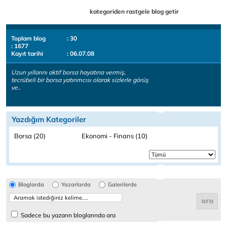
kategoriden rastgele blog getir
Toplam blog
: 30
: 1677
Kayıt tarihi
: 06.07.08
Uzun yıllarını aktif borsa hayatına vermiş,
tecrübeli bir borsa yatırımcısı olarak sizlerle görüş
ve..
Yazdığım Kategoriler
Borsa (20)
Ekonomi - Finans (10)
Bloglarda
Yazarlarda
Galerilerde
Sadece bu yazarın bloglarında ara