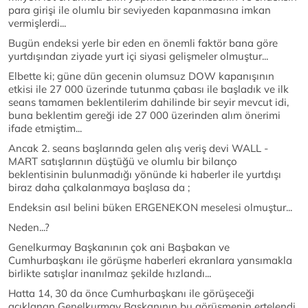
para girişi ile olumlu bir seviyeden kapanmasına imkan
vermişlerdi...
Bugün endeksi yerle bir eden en önemli faktör bana göre
yurtdışından ziyade yurt içi siyasi gelişmeler olmuştur...
Elbette ki; güne dün gecenin olumsuz DOW kapanışının
etkisi ile 27 000 üzerinde tutunma çabası ile başladık ve ilk
seans tamamen beklentilerim dahilinde bir seyir mevcut idi,
buna beklentim gereği ide 27 000 üzerinden alım önerimi
ifade etmiştim...
Ancak 2. seans başlarında gelen alış veriş devi WALL -
MART satışlarının düştüğü ve olumlu bir bilanço
beklentisinin bulunmadığı yönünde ki haberler ile yurtdışı
biraz daha çalkalanmaya başlasa da ;
Endeksin asıl belini büken ERGENEKON meselesi olmuştur...
Neden...?
Genelkurmay Başkanının çok ani Başbakan ve
Cumhurbaşkanı ile görüşme haberleri ekranlara yansımakla
birlikte satışlar inanılmaz şekilde hızlandı...
Hatta 14, 30 da önce Cumhurbaşkanı ile görüşeceği
açıklanan Genelkurmay Başkanının bu görüşmenin ertelendi