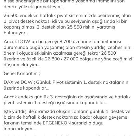
hisse önderliğinde bir toparlanma yaşanma ihtimalini son
derece yüksek görmekteyim...
26 500 endeksin haftalık pivot sistemimizde belirlenmiş olan
1. pivot destek noktası idi ve bu seviyenin aşağısında ki bir
kapanış olması 2. destek olan 25 858 riskini yaratmış
bulunuyor...
Ancak DOW un bu geceyi 8 700 üzerinde tamamlaması
durumunda bugün yaşanmış olan stresin yurtdışı cephesinin ,
önemli ölçüde etkisinin azalması gereği tekrar 26 500
üzerine ve özellikle 26 800 / 27 000 bölgesine yöneleceğimizi
düşünmekteyim...
Genel Kanaatim ;
DAX ve DOW ; Günlük Pivot sistemin 1. destek noktalarının
üzerinde kapandılar...
Ancak endeks günlük 3. desteğinin de aşağısında ve haftalık
pivot sistemin 1. desteği aşağısında kapanabildi...
İşte yurtdışı ile aramızda oluşan ; onların günlük 1. destek ve
bizim de haftallık destek noktamıza kadar oluşan gevşeme
farkının temelinde ERGENEKON sürprizi olduğu
inancındayım...