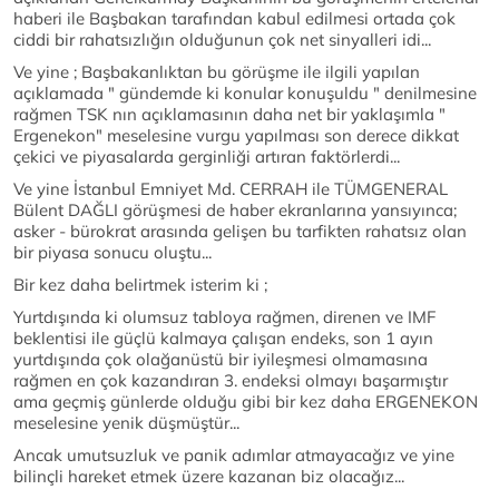
haberi ile Başbakan tarafından kabul edilmesi ortada çok
ciddi bir rahatsızlığın olduğunun çok net sinyalleri idi...
Ve yine ; Başbakanlıktan bu görüşme ile ilgili yapılan
açıklamada " gündemde ki konular konuşuldu " denilmesine
rağmen TSK nın açıklamasının daha net bir yaklaşımla "
Ergenekon" meselesine vurgu yapılması son derece dikkat
çekici ve piyasalarda gerginliği artıran faktörlerdi...
Ve yine İstanbul Emniyet Md. CERRAH ile TÜMGENERAL
Bülent DAĞLI görüşmesi de haber ekranlarına yansıyınca;
asker - bürokrat arasında gelişen bu tarfikten rahatsız olan
bir piyasa sonucu oluştu...
Bir kez daha belirtmek isterim ki ;
Yurtdışında ki olumsuz tabloya rağmen, direnen ve IMF
beklentisi ile güçlü kalmaya çalışan endeks, son 1 ayın
yurtdışında çok olağanüstü bir iyileşmesi olmamasına
rağmen en çok kazandıran 3. endeksi olmayı başarmıştır
ama geçmiş günlerde olduğu gibi bir kez daha ERGENEKON
meselesine yenik düşmüştür...
Ancak umutsuzluk ve panik adımlar atmayacağız ve yine
bilinçli hareket etmek üzere kazanan biz olacağız...