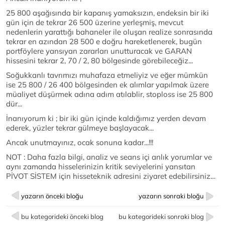
25 800 aşağısında bir kapanış yamaksızın, endeksin bir iki
gün için de tekrar 26 500 üzerine yerleşmiş, mevcut
nedenlerin yarattığı bahaneler ile oluşan realize sonrasında
tekrar en azından 28 500 e doğru hareketlenerek, bugün
portföylere yansıyan zararları unutturacak ve GARAN
hissesini tekrar 2, 70 / 2, 80 bölgesinde görebileceğiz...
Soğukkanlı tavrımızı muhafaza etmeliyiz ve eğer mümkün
ise 25 800 / 26 400 bölgesinden ek alımlar yapılmak üzere
müaliyet düşürmek adına adım atılablir, stoploss ise 25 800
dür...
İnanıyorum ki ; bir iki gün içinde kaldığımız yerden devam
ederek, yüzler tekrar gülmeye başlayacak...
Ancak unutmayınız, ocak sonuna kadar...!!!
NOT : Daha fazla bilgi, analiz ve seans içi anlık yorumlar ve
aynı zamanda hisselerinizin kritik seviyelerini yansıtan
PİVOT SİSTEM için hisseteknik adresini ziyaret edebilirsiniz…
yazarın önceki bloğu
yazarın sonraki bloğu
bu kategorideki önceki blog
bu kategorideki sonraki blog