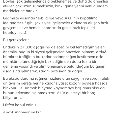
Böylesi şok gelişmeler asla beklenemez ve daha da önemlisi
etkileri çok uzun sürmeksizin, bir ki güne yerini yeni gündem
maddelerine bırakır...
Geçmişte yaşanan "e-bildirge veya AKP nin kapatılma
iddianamesi" gibi şok siyasi gelişmeler ardından oluşan hızlı
gevşemeler ve hemen sonrasında gelen hızlı tepkileri
hatırlayınız...!!!
Bu gerekçelerle ;
Endeksin 27 000 aşağısına geleceğini beklemediğim ve en
önemlisi bugün ki siyasi gelişmeleri önceden bilmem, ordu&
bürokrat trafiğinin bu kadar hızlanacağını kestirmem asla
mümkün olamadığı için beklediğimden daha fazla bir
gerileme yaşandı ve alım önerisinde bulunduğum bölgenin
aşağısına gelinerek, zararlı pozisyonlar doğdu...
Bu ekstra duruma rağmen; sizlere olan saygım ve sorumluluk
anlayışım gereği her ne kadar siyaset kazanı böylesi hassas
bir konu ile ısınmak bir yana kaynamaya başlamış olsa da,
bunun arkasına sığınmaksızın, özür dilemeyi bir borç
biliyorum...
Lütfen kabul ediniz...
Ancak inanıyorum ki ;