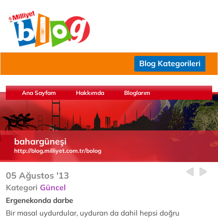
Blog Kategorileri
Ana Sayfam
Hakkımda
Bloglarım
bahargüneşi
http://blog.milliyet.com.tr/bolog
05 Ağustos '13
Kategori
Güncel
Ergenekonda darbe
Bir masal uydurdular, uyduran da dahil hepsi doğru