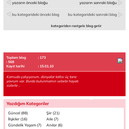
yazarın önceki bloğu
yazarın sonraki bloğu
bu kategorideki önceki blog
bu kategorideki sonraki blog
kategoriden rastgele blog getir
Toplam blog
: 173
: 568
Kayıt tarihi
: 15.01.10
Kamuda çalışıyorum, dünyalar tatlısı üç tane
yavrum var. Burda bulunmamın sebebi hayatı
sizlerle ..
Yazdığım Kategoriler
Güncel (88)
Şiir (21)
İlişkiler (16)
Aile (7)
Gündelik Yaşam (7)
Anılar (6)