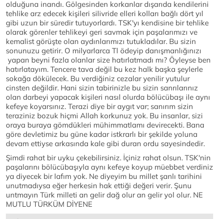
olduğuna inandı. Gölgesinden korkanlar dışarıda kendilerini
tehlike arz edecek kişileri silivride elleri kolları bağlı dört yıl
gibi uzun bir süredir tutuyorlardı. TSK'yı kendisine bir tehlike
olarak görenler tehlikeyi geri savmak için paşalarımızı ve
kemalist görüşte olan aydınlarımızı tutukladılar. Bu sizin
sonunuzu getirir. O milyarlarca Tl ödeyip danışmanlığınızı
yapan beyni fazla olanlar size hatırlatmadı mı? Öyleyse ben
hatırlatayım. Tencere tava değil bu kez halk başka şeylerle
sokağa dökülecek. Bu verdiğiniz cezalar yenilir yutulur
cinsten değildir. Hani sizin tabirinizle bu sizin sanrılarınız
olan darbeyi yapacak kişileri nasıl olurda bölücübaşı ile aynı
kefeye koyarsınız. Terazi diye bir aygıt var; sanırım sizin
teraziniz bozuk hiçmi Allah korkunuz yok. Bu insanlar, sizi
oraya buraya gömdükleri mühimmatlamı devirecekti. Bana
göre devletimiz bu güne kadar istkrarlı bir şekilde yoluna
devam ettiyse arkasında kale gibi duran ordu sayesindedir.
Şimdi rahat bir uyku çekebilirsiniz. İçiniz rahat olsun. TSK'nin
paşalarını bölücübaşıyla aynı kefeye koyup müebbet verdiniz
ya diyecek bir lafım yok. Ne diyeyim bu millet şanlı tarihini
unutmadıysa eğer herkesin hak ettiği değeri verir. Şunu
untmayın Türk milleti an gelir dağ olur an gelir yol olur. NE
MUTLU TÜRKÜM DİYENE