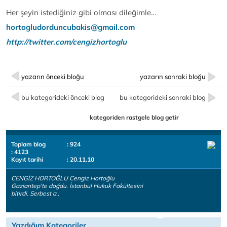
Her şeyin istediğiniz gibi olması dileğimle…
hortogludorduncubakis@gmail.com
http://twitter
.com/cengizhortoglu
yazarın önceki bloğu
yazarın sonraki bloğu
bu kategorideki önceki blog
bu kategorideki sonraki blog
kategoriden rastgele blog getir
Toplam blog
: 924
: 4123
Kayıt tarihi
: 20.11.10
CENGİZ HORTOĞLU Cengiz Hortoğlu
Gaziantep'te doğdu. İstanbul Hukuk Fakültesini
bitirdi. Serbest a..
Yazdığım Kategoriler