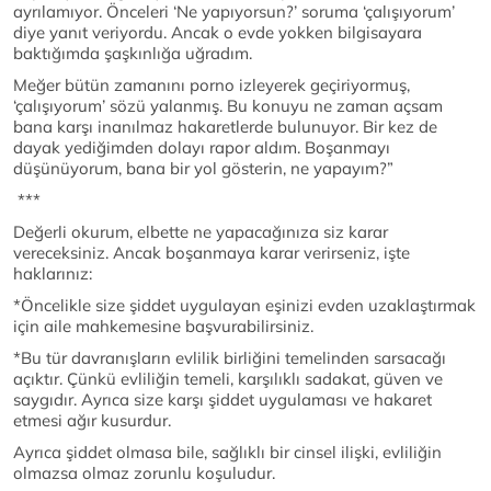
ayrılamıyor. Önceleri ‘Ne yapıyorsun?’ soruma ‘çalışıyorum’
diye yanıt veriyordu. Ancak o evde yokken bilgisayara
baktığımda şaşkınlığa uğradım.
Meğer bütün zamanını porno izleyerek geçiriyormuş,
‘çalışıyorum’ sözü yalanmış. Bu konuyu ne zaman açsam
bana karşı inanılmaz hakaretlerde bulunuyor. Bir kez de
dayak yediğimden dolayı rapor aldım. Boşanmayı
düşünüyorum, bana bir yol gösterin, ne yapayım?”
***
Değerli okurum, elbette ne yapacağınıza siz karar
vereceksiniz. Ancak boşanmaya karar verirseniz, işte
haklarınız:
*Öncelikle size şiddet uygulayan eşinizi evden uzaklaştırmak
için aile mahkemesine başvurabilirsiniz.
*Bu tür davranışların evlilik birliğini temelinden sarsacağı
açıktır. Çünkü evliliğin temeli, karşılıklı sadakat, güven ve
saygıdır. Ayrıca size karşı şiddet uygulaması ve hakaret
etmesi ağır kusurdur.
Ayrıca şiddet olmasa bile, sağlıklı bir cinsel ilişki, evliliğin
olmazsa olmaz zorunlu koşuludur.