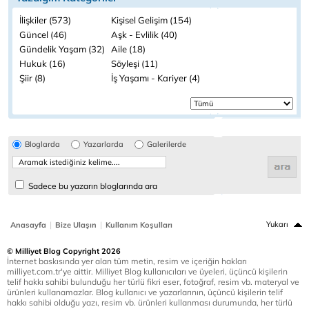
İlişkiler (573)
Kişisel Gelişim (154)
Güncel (46)
Aşk - Evlilik (40)
Gündelik Yaşam (32)
Aile (18)
Hukuk (16)
Söyleşi (11)
Şiir (8)
İş Yaşamı - Kariyer (4)
Bloglarda
Yazarlarda
Galerilerde
Sadece bu yazarın bloglarında ara
|
|
Yukarı
Anasayfa
Bize Ulaşın
Kullanım Koşulları
© Milliyet Blog Copyright 2026
İnternet baskısında yer alan tüm metin, resim ve içeriğin hakları
milliyet.com.tr'ye aittir. Milliyet Blog kullanıcıları ve üyeleri, üçüncü kişilerin
telif hakkı sahibi bulunduğu her türlü fikri eser, fotoğraf, resim vb. materyal ve
ürünleri kullanamazlar. Blog kullanıcı ve yazarlarının, üçüncü kişilerin telif
hakkı sahibi olduğu yazı, resim vb. ürünleri kullanması durumunda, her türlü