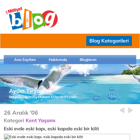
Blog Kategorileri
Ana Sayfam
Hakkımda
Bloglarım
Aydın Tiryaki
http://blog.milliyet.com.tr/aydintiryaki
26 Aralık '06
Kategori
Kent Yaşamı
Eski evde eski kapı, eski kapıda eski bir kilit