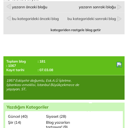
yazarın önceki bloğu
yazarın sonraki bloğu
bu kategorideki önceki blog
bu kategorideki sonraki blog
kategoriden rastgele blog getir
Toplam blog
: 181
: 1067
Kayıt tarihi
: 07.03.08
1957 Eskişehir doğumlu, Esk.A.Ü İşletme,
İşbankası emeklisi, İstanbul Büyükçekmece de
yaşayan, ST..
Yazdığım Kategoriler
Güncel (40)
Siyaset (28)
Şiir (14)
Blog yazarları
tartışıyor! (9)