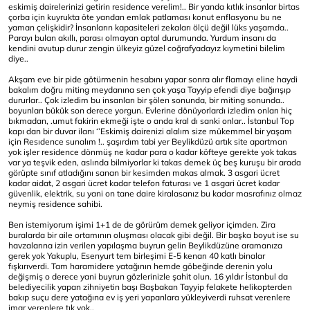
eskimiş dairelerinizi getirin residence verelim!.. Bir yanda kıtlık insanlar birtas
çorba için kuyrukta öte yandan emlak patlaması konut enflasyonu bu ne
yaman çelişkidir? İnsanların kapasiteleri zekaları ölçü değil lüks yaşamda..
Parayı bulan akıllı, parası olmayan aptal durumunda. Yurdum insanı da
kendini avutup durur zengin ülkeyiz güzel coğrafyadayız kıymetini bilelim
diye..
Akşam eve bir pide götürmenin hesabını yapar sonra alır flamayı eline haydi
bakalım doğru miting meydanına sen çok yaşa Tayyip efendi diye bağırışıp
dururlar.. Çok izledim bu insanları bir şölen sonunda, bir miting sonunda..
boyunları bükük son derece yorgun. Evlerine dönüyorlardı izledim onları hiç
bıkmadan, .umut fakirin ekmeği işte o anda kral dı sanki onlar.. İstanbul Top
kapı dan bir duvar ilanı ‘’Eskimiş dairenizi alalım size mükemmel bir yaşam
için Resıdence sunalım !.. şaşırdım tabi yer Beylikdüzü artık site apartman
yok işler residence dönmüş ne kadar para o kadar köfteye gerekte yok takas
var ya teşvik eden, aslında bilmiyorlar ki takas demek üç beş kuruşu bir arada
görüpte sınıf atladığını sanan bir kesimden makas almak. 3 asgari ücret
kadar aidat, 2 asgari ücret kadar telefon faturası ve 1 asgari ücret kadar
güvenlik, elektrik, su yani on tane daire kiralasanız bu kadar masrafınız olmaz
neymiş residence sahibi.
Ben istemiyorum işimi 1+1 de de görürüm demek geliyor içimden. Zira
buralarda bir aile ortamının oluşması olacak gibi değil. Bir başka boyut ise su
havzalarına izin verilen yapılaşma buyrun gelin Beylikdüzüne aramanıza
gerek yok Yakuplu, Esenyurt tem birleşimi E-5 kenarı 40 katlı binalar
fışkırıverdi. Tam haramidere yatağının hemde göbeğinde derenin yolu
değişmiş o derece yani buyrun gözlerinizle şahit olun. 16 yıldır İstanbul da
belediyecilik yapan zihniyetin başı Başbakan Tayyip felakete helikopterden
bakıp suçu dere yatağına ev iş yeri yapanlara yükleyiverdi ruhsat verenlere
imar verenlere tık yok..