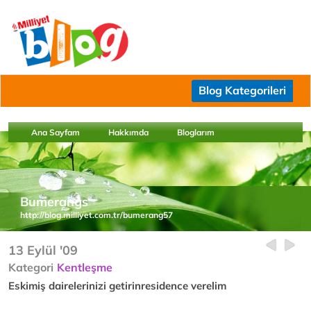
Blog Kategorileri
Ana Sayfam
Hakkımda
Bloglarım
Bumerangs
http://blog.milliyet.com.tr/bumerang57
13 Eylül '09
Kategori
Kentleşme
Eskimiş dairelerinizi getirinresidence verelim