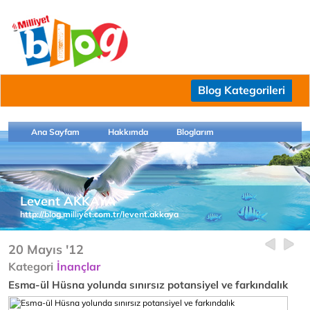
Blog Kategorileri
Ana Sayfam
Hakkımda
Bloglarım
Levent AKKAYA
http://blog.milliyet.com.tr/levent.akkaya
20 Mayıs '12
Kategori
İnançlar
Esma-ül Hüsna yolunda sınırsız potansiyel ve farkındalık