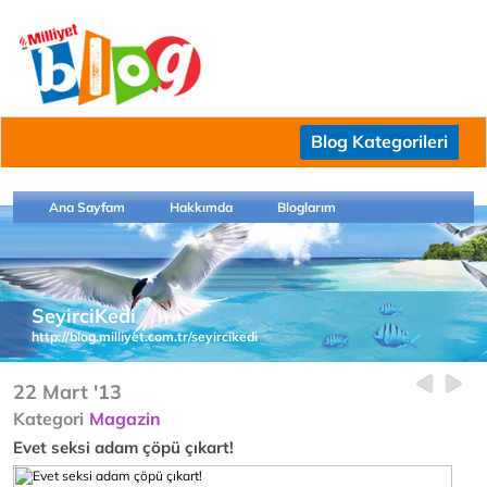
Blog Kategorileri
Ana Sayfam
Hakkımda
Bloglarım
SeyirciKedi
http://blog.milliyet.com.tr/seyircikedi
22 Mart '13
Kategori
Magazin
Evet seksi adam çöpü çıkart!