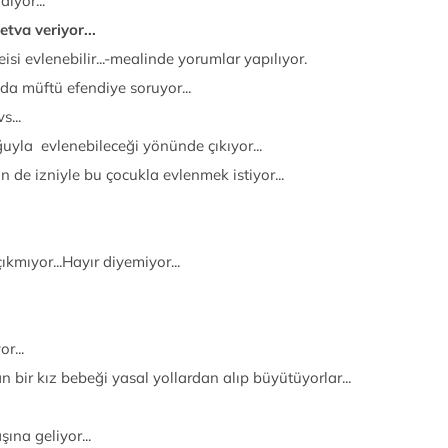
iyor...
etva veriyor...
eisi evlenebilir...-mealinde yorumlar yapılıyor.
ıda müftü efendiye soruyor...
s...
ğuyla evlenebileceği yönünde çıkıyor...
n de izniyle bu çocukla evlenmek istiyor...
kmıyor...Hayır diyemiyor...
r...
n bir kız bebeği yasal yollardan alıp büyütüyorlar...
ına geliyor...