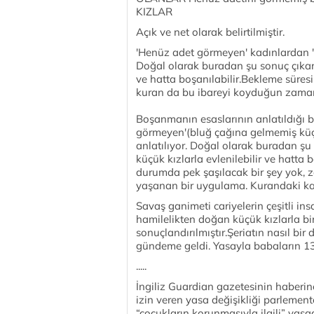
KIZLAR
Açık ve net olarak belirtilmiştir.
'Henüz adet görmeyen' kadınlardan 'n
Doğal olarak buradan şu sonuç çıkarı
ve hatta boşanılabilir.Bekleme süres
kuran da bu ibareyi koyduğun zaman er
Boşanmanın esaslarının anlatıldığı bu
görmeyen'(bluğ çağına gelmemiş küçü
anlatılıyor. Doğal olarak buradan şu
küçük kızlarla evlenilebilir ve hatta b
durumda pek şaşılacak bir şey yok, z
yaşanan bir uygulama. Kurandaki karş
Savaş ganimeti cariyelerin çeşitli in
hamilelikten doğan küçük kızlarla bi
sonuçlandırılmıştır.Şeriatın nasıl b
gündeme geldi. Yasayla babaların 13 y
.....
İngiliz Guardian gazetesinin haberine 
izin veren yasa değişikliği parlement
“çocukların korunmasıyla ilgili” yasad