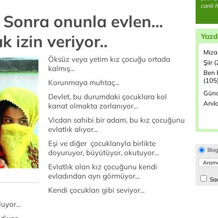
canlı h
.. Sonra onunla evlen...
 izin veriyor..
Yazd
Miza
Öksüz veya yetim kız çocuğu ortada
Şiir 
kalmış...
Ben 
(105
Korunmaya muhtaç...
Günd
Devlet, bu durumdaki çocuklara kol
Anıla
kanat olmakta zorlanıyor...
Vicdan sahibi bir adam, bu kız çocuğunu
evlatlık alıyor...
Eşi ve diğer çocuklarıyla birlikte
Blo
doyuruyor, büyütüyor, okutuyor...
Evlatlık olan kız çocuğunu kendi
evladından ayrı görmüyor...
Sad
Kendi çocukları gibi seviyor...
uyor...