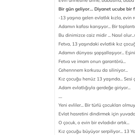
Evin annesine anne; babasına, baba d
Bir gün geliyor... Diyanet ucube bir f
-13 yaşına gelen evlatlık kızla, evin r
Adamın kafası karışıyor... Bir toplant
Bu dinimizce caiz midir ... Nasıl olur...v
Fetva, 13 yaşındaki evlatlık kız çocu
Adamın dünyası şapşallaşıyor... Eşini
Fetva ve imam onun garantörü...
Cehennnem korkusu da siliniyor...
Kız çocuğu henüz 13 yaşında... Sesi çı
Adam evlatlığıyla gerdeğe giriyor...
....
Yeni evliler... Bir türlü çocukları olmuyo
Evlat hasretini dindirmek için yuvada
O çocuk, o evin bir evladıdır artık...
Kız çocuğu büyüyor serpiliyor... 13 Yaş