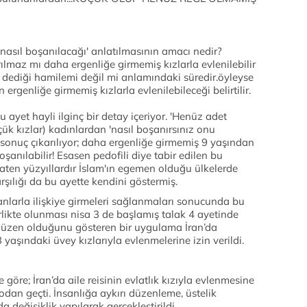
asıl boşanılacağı' anlatılmasının amacı nedir?
lmaz mı daha ergenliğe girmemiş kızlarla evlenilebilir
i dediği hamilemi değil mi anlamındaki süredir.öyleyse
genliğe girmemiş kızlarla evlenilebileceği belirtilir.
 ayet hayli ilginç bir detay içeriyor. 'Henüz adet
k kızlar) kadınlardan 'nasıl boşanırsınız onu
 sonuç çıkarılıyor; daha ergenliğe girmemiş 9 yaşından
oşanılabilir! Esasen pedofili diye tabir edilen bu
aten yüzyıllardır İslam'ın egemen olduğu ülkelerde
ılığı da bu ayette kendini göstermiş.
sanlarla ilişkiye girmeleri sağlanmaları sonucunda bu
rlikte olunması nisa 3 de başlamış talak 4 ayetinde
ir düzen olduğunu gösteren bir uygulama İran’da
aşındaki üvey kızlarıyla evlenmelerine izin verildi.
göre; İran’da aile reisinin evlatlık kızıyla evlenmesine
odan geçti. İnsanlığa aykırı düzenleme, üstelik
a değişiklik yapılarak gerçekleştirildi.