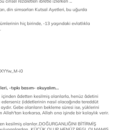
insel rezaletleri ibretle izlerken ...
rı, din simsarları Kutsal Ayetleri, bu uğurda
lerinin hiç birinde, -13 yaşındaki evlatlıkla
.
zXYYw_M-i0
eri, -tıpkı basım- okuyalım...
 içinden âdetten kesilmiş olanlarla, henüz âdetini
derseniz (iddetlerinin nasıl olacağında tereddüt
 aydır. Gebe olanların bekleme süresi ise, yüklerini
Allah'tan korkarsa, Allah ona işinde bir kolaylık verir.
tten kesilmiş olanlar..DOĞURGANLIĞINI BİTİRMİŞ
 bulunanlardan...KÜÇÜK OLUP HENÜZ REGL OLMAMIŞ