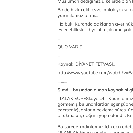
Müslüman dediğimiz ülkelerde olan bu c
Bir de bizim aklı evvel ahlak yoksunla
yorumlamazlar mı...
Halbuki Kuranda açıklanan ayet hüküm
evlenebilirsin- diye bir açıklama yok..
...
QUO VADİS...
...
Kaynak :DİYANET FETVASI...
http://www.youtube.com/watch?v=F
...........
Şimdi, basından alınan kaynak bilgil
-TALAK SURESİ.ayet..4 - Kadınlarınız
görmemiş bulunanlardan eğer şüphe e
ederseniz), onların bekleme süresi üç
bırakmaları, doğum yapmalarıdır. Kim 
Bu surede kadınlarınız için den ade
OLANLAR Henüz adetini görmemiş