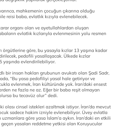
uyarınca, mahkemenin çocuğun çıkarına olduğu
 reisi baba, evlatlık kızıyla evlenebilecek.
karar organı olan ve ayetullahlardan oluşan
aların evlatlık kızlarıyla evlenmesinin yolu resmen
 örgütlerine göre, bu yasayla kızlar 13 yaşına kadar
irilecek, pedofili yasallaşacak. Ülkede kızlar
5 yaşında evlendirilebiliyor.
dlı bir insan hakları grubunun avukatı olan Şadi Sadr,
da, “Bu yasa pedofiliyi yasal hale getiriyor ve
ocukla evlenmek, İran kültüründe yok. İran’daki ensest
erden ne fazla ne az. Eğer bir baba reşit olmayan
 olursa bu tecavüz olur” dedi.
eki olası cinsel istekleri azaltmak istiyor. İran’da mevcut
ocuk sadece hakim izniyle evlenebiliyor. Üvey evlatla
uzmanlara göre yasa İslam’a aykırı. İran’daki en etkili
geçen yasaları reddetme yetkisi olan Koruyucular