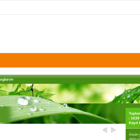
loglarım
Topla
: 1639
Kayıt 
İnsan 
ömr-ü 