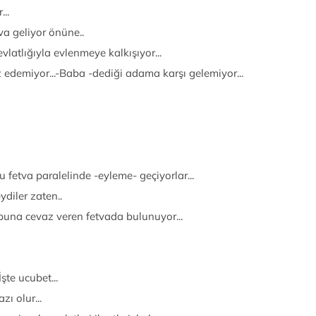
..
va geliyor önüne..
latlığıyla evlenmeye kalkışıyor...
z edemiyor...-Baba -dediği adama karşı gelemiyor...
 fetva paralelinde -eyleme- geçiyorlar...
diler zaten..
buna cevaz veren fetvada bulunuyor...
 İşte ucubet...
ı olur...