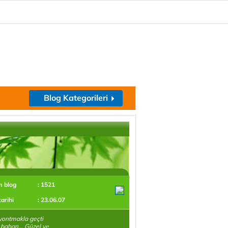
Blog Kategorileri
m blog
: 1521
tarihi
: 23.06.07
yontmakla geçti
baharı... Güzel ve