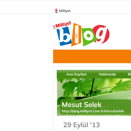
Milliyet
Ana Sayfam
Hakkımda
B
Mesut Selek
http://blog.milliyet.com.tr/mesutselek
29 Eylül '13