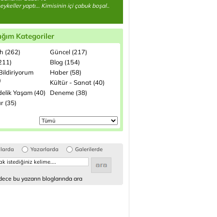
eykeller yaptı... Kimisinin içi çabuk boşal..
ığım Kategoriler
h (262)
Güncel (217)
(211)
Blog (154)
Bildiriyorum
Haber (58)
)
Kültür - Sanat (40)
elik Yaşam (40)
Deneme (38)
r (35)
glarda
Yazarlarda
Galerilerde
ece bu yazarın bloglarında ara