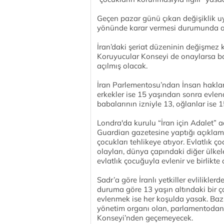
Geçen pazar günü çıkan değişiklik 
yönünde karar vermesi durumunda aile
İran’daki şeriat düzeninin değişmez 
Koruyucular Konseyi de onaylarsa bab
açılmış olacak.
İran Parlementosu’ndan İnsan hakları
erkekler ise 15 yaşından sonra evlend
babalarının izniyle 13, oğlanlar ise 1
Londra'da kurulu “İran için Adalet” a
Guardian gazetesine yaptığı açıklama
çocukları tehlikeye atıyor. Evlatlık ç
olayları, dünya çapındaki diğer ülkel
evlatlık çocuğuyla evlenir ve birlikte
Sadr’a göre İranlı yetkiller evliliklerd
duruma göre 13 yaşın altındaki bir ç
evlenmek ise her koşulda yasak. Bazı 
yönetim organı olan, parlamentodan 
Konseyi’nden geçemeyecek.