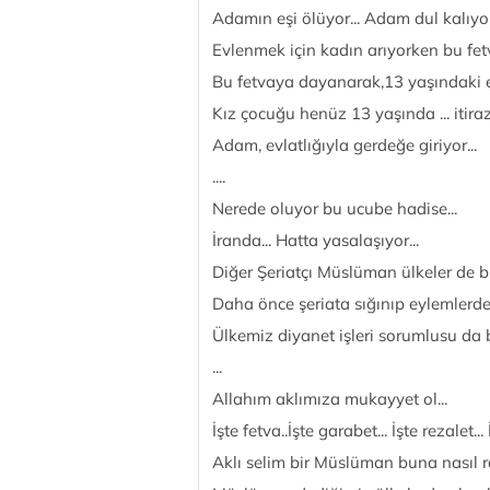
Adamın eşi ölüyor... Adam dul kalıyor.
Evlenmek için kadın arıyorken bu fet
Bu fetvaya dayanarak,13 yaşındaki ev
Kız çocuğu henüz 13 yaşında ... itira
Adam, evlatlığıyla gerdeğe giriyor...
....
Nerede oluyor bu ucube hadise...
İranda... Hatta yasalaşıyor...
Diğer Şeriatçı Müslüman ülkeler de bu
Daha önce şeriata sığınıp eylemlerdey
Ülkemiz diyanet işleri sorumlusu da 
...
Allahım aklımıza mukayyet ol...
İşte fetva..İşte garabet... İşte rezalet...
Aklı selim bir Müslüman buna nasıl raz