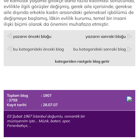
ve kamusal yaşama gittikçe daha fazla katılması sonucunda,
evlilikle ilgili görüşler değişmiş, gerek aile içerisinde, gerekse
aile dışında erkekle kadın arasındaki geleneksel işbölümü de
değişmeye başlamış, lâkin evlilik kurumu, temel bir insani
ilişki biçimi olarak da önemini muhafaza etmiştir.
yazarın önceki bloğu
yazarın sonraki bloğu
bu kategorideki önceki blog
bu kategorideki sonraki blog
kategoriden rastgele blog getir
Toplam blog
: 1907
: 3759
Kayıt tarihi
: 28.07.07
03 Şubat 1967 İstanbul doğumlu, romantik bir
müzisyenim işte... Müzik, bateri, spor,
Fenerbahçe, ..