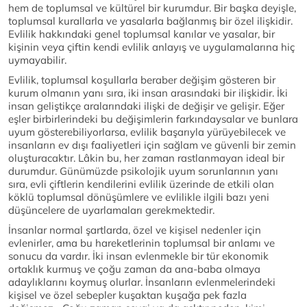
hem de toplumsal ve kültürel bir kurumdur. Bir başka deyişle,
toplumsal kurallarla ve yasalarla bağlanmış bir özel ilişkidir.
Evlilik hakkındaki genel toplumsal kanılar ve yasalar, bir
kişinin veya çiftin kendi evlilik anlayış ve uygulamalarına hiç
uymayabilir.
Evlilik, toplumsal koşullarla beraber değişim gösteren bir
kurum olmanın yanı sıra, iki insan arasındaki bir ilişkidir. İki
insan geliştikçe aralarındaki ilişki de değişir ve gelişir. Eğer
eşler birbirlerindeki bu değişimlerin farkındaysalar ve bunlara
uyum gösterebiliyorlarsa, evlilik başarıyla yürüyebilecek ve
insanların ev dışı faaliyetleri için sağlam ve güvenli bir zemin
oluşturacaktır. Lâkin bu, her zaman rastlanmayan ideal bir
durumdur. Günümüzde psikolojik uyum sorunlarının yanı
sıra, evli çiftlerin kendilerini evlilik üzerinde de etkili olan
köklü toplumsal dönüşümlere ve evlilikle ilgili bazı yeni
düşüncelere de uyarlamaları gerekmektedir.
İnsanlar normal şartlarda, özel ve kişisel nedenler için
evlenirler, ama bu hareketlerinin toplumsal bir anlamı ve
sonucu da vardır. İki insan evlenmekle bir tür ekonomik
ortaklık kurmuş ve çoğu zaman da ana-baba olmaya
adaylıklarını koymuş olurlar. İnsanların evlenmelerindeki
kişisel ve özel sebepler kuşaktan kuşağa pek fazla