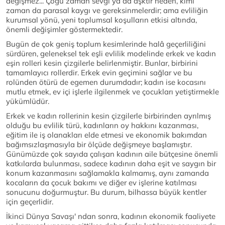
değişmez... Çoğu zaman sevgi ya da aşktır neden, kimi
zaman da parasal kaygı ve gereksinmelerdir; ama evliliğin
kurumsal yönü, yeni toplumsal koşulların etkisi altında,
önemli değişimler göstermektedir.
Bugün de çok geniş toplum kesimlerinde halâ geçerliliğini
sürdüren, geleneksel tek eşli evlilik modelinde erkek ve kadın
eşin rolleri kesin çizgilerle belirlenmiştir. Bunlar, birbirini
tamamlayıcı rollerdir. Erkek evin geçimini sağlar ve bu
rolünden ötürü de egemen durumdadır; kadın ise kocasını
mutlu etmek, ev içi işlerle ilgilenmek ve çocukları yetiştirmekle
yükümlüdür.
Erkek ve kadın rollerinin kesin çizgilerle birbirinden ayrılmış
olduğu bu evlilik türü, kadınların oy hakkını kazanması,
eğitim ile iş olanakları elde etmesi ve ekonomik bakımdan
bağımsızlaşmasıyla bir ölçüde değişmeye başlamıştır.
Günümüzde çok sayıda çalışan kadının aile bütçesine önemli
katkılarda bulunması, sadece kadının daha eşit ve saygın bir
konum kazanmasını sağlamakla kalmamış, aynı zamanda
kocaların da çocuk bakımı ve diğer ev işlerine katılması
sonucunu doğurmuştur. Bu durum, bilhassa büyük kentler
için geçerlidir.
İkinci Dünya Savaşı' ndan sonra, kadının ekonomik faaliyete