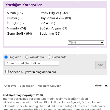
Yazdığım Kategoriler
Mizah (157)
Pratik Bilgiler (102)
Dünya (99)
Hayvanlar Alemi (89)
İnançlar (82)
Sağlık (75)
Mimarlık (74)
Sağlıklı Yaşam (67)
Genel Sağlık (64)
Beslenme (62)
Bloglarda
Yazarlarda
Galerilerde
Sadece bu yazarın bloglarında ara
|
|
Yukarı
Anasayfa
Bize Ulaşın
Kullanım Koşulları
© Milliyet Blog Copyright 2026
İnternet baskısında yer alan tüm metin, resim ve içeriğin hakları
milliyet.com.tr'ye aittir. Milliyet Blog kullanıcıları ve üyeleri, üçüncü kişilerin
telif hakkı sahibi bulunduğu her türlü fikri eser, fotoğraf, resim vb. materyal ve
ürünleri kullanamazlar. Blog kullanıcı ve yazarlarının, üçüncü kişilerin telif