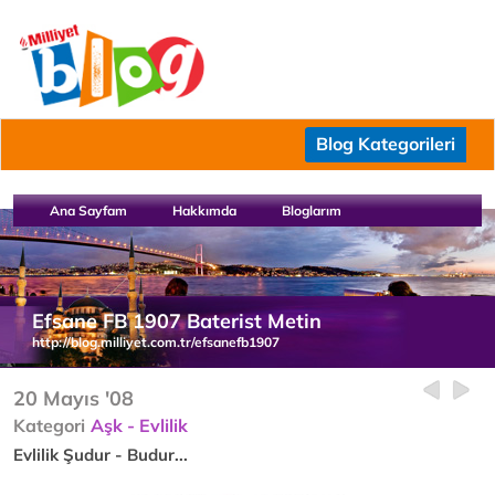
Blog Kategorileri
Ana Sayfam
Hakkımda
Bloglarım
Efsane FB 1907 Baterist Metin
http://blog.milliyet.com.tr/efsanefb1907
20 Mayıs '08
Kategori
Aşk - Evlilik
Evlilik Şudur - Budur...