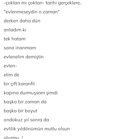
-çoktan mı çoktan- tarihi gerçeklere..
"evlenmeseydin o zaman"
derken daha dün
anladım ki
tek hatam
sana inanmam
evlenelim demiştin
evlen-
elim de
bir çift karanfil
kapına durmuşsam şimdi
başka bir zaman da
başka bir boyut
ondokuz yıl sonra da
evlilik yıldönümün mutlu olsun
olurmu...!