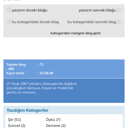
yazarın önceki bloğu
yazarın sonraki bloğu
bu kategorideki önceki blog
bu kategorideki sonraki blog
kategoriden rastgele blog getir
Toplam blog
: 72
: 488
Kayıt tarihi
: 10.09.08
27 Ocak 1967 yılında Lüleburgaz'da doğdum.
Çocukluğum Samsun, Keşan ve Fındıklı'da
gecti.Lise mezunu..
Yazdığım Kategoriler
Şiir (51)
Öykü (7)
Güncel (2)
Deneme (2)