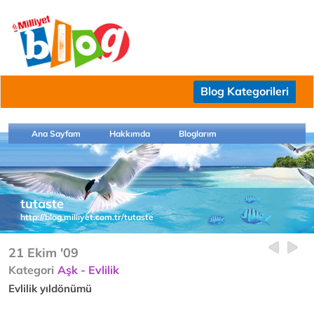
Blog Kategorileri
Ana Sayfam
Hakkımda
Bloglarım
tutaste
http://blog.milliyet.com.tr/tutaste
21 Ekim '09
Kategori
Aşk - Evlilik
Evlilik yıldönümü