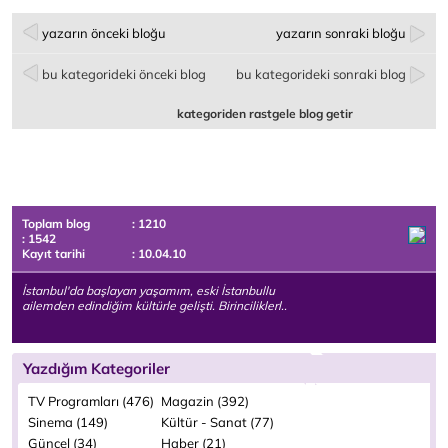
yazarın önceki bloğu
yazarın sonraki bloğu
bu kategorideki önceki blog
bu kategorideki sonraki blog
kategoriden rastgele blog getir
Toplam blog
: 1210
: 1542
Kayıt tarihi
: 10.04.10
İstanbul'da başlayan yaşamım, eski İstanbullu
ailemden edindiğim kültürle gelişti. Birinciliklerl..
Yazdığım Kategoriler
TV Programları (476)
Magazin (392)
Sinema (149)
Kültür - Sanat (77)
Güncel (34)
Haber (21)