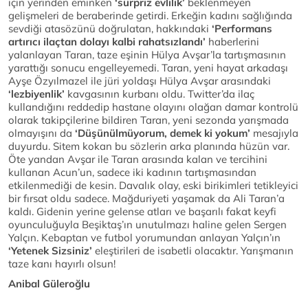
için yerinden eminken
‘sürpriz
evlilik’
beklenmeyen
gelişmeleri de beraberinde getirdi. Erkeğin kadını sağlığında
sevdiği atasözünü doğrulatan, hakkındaki
‘Performans
artırıcı ilaçtan dolayı kalbi rahatsızlandı’
haberlerini
yalanlayan Taran, taze eşinin Hülya Avşar’la tartışmasının
yarattığı sonucu engelleyemedi. Taran, yeni hayat arkadaşı
Ayşe Özyılmazel ile jüri yoldaşı Hülya Avşar arasındaki
‘lezbiyenlik’
kavgasının kurbanı oldu. Twitter’da ilaç
kullandığını reddedip hastane olayını olağan damar kontrolü
olarak takipçilerine bildiren Taran, yeni sezonda yarışmada
olmayışını da
‘Düşünülmüyorum, demek ki yokum’
mesajıyla
duyurdu. Sitem kokan bu sözlerin arka planında hüzün var.
Öte yandan Avşar ile Taran arasında kalan ve tercihini
kullanan Acun’un, sadece iki kadının tartışmasından
etkilenmediği de kesin. Davalık olay, eski birikimleri tetikleyici
bir fırsat oldu sadece. Mağduriyeti yaşamak da Ali Taran’a
kaldı. Gidenin yerine gelense atları ve başarılı fakat keyfi
oyunculuğuyla Beşiktaş’ın unutulmazı haline gelen Sergen
Yalçın. Kebaptan ve futbol yorumundan anlayan Yalçın’ın
‘Yetenek Sizsiniz’
eleştirileri de isabetli olacaktır. Yarışmanın
taze kanı hayırlı olsun!
Anibal Güleroğlu