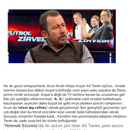
Ne de güzel anlaşıyorlardı, Acun Ilıcalı-Hülya Avşar-Ali Taran üçlüsü… Arada
üzerine kazara buz döken Avşar’a küfredip canlı yayın şoku yaşatsa da Taran,
jürinin renkli simasıydı. Avşar’a değil de TV tarihine konan bu unutulmaz gaf
bile jüri üyeliğini etkilememişti.
‘A.. K..’
şeklindeki canlı rezaleti kahkahayla
karşılayaran seyirciler daha büyük bir gafa imza atarken jürisini sahiplenen
Acun da
‘istem dışı refleks’
olarak geçiştirmişti. İleri görüşlü(!) geçinenler için
çok doğal olan bu trend sözcükler kısa sürede balık hafızalarından silindi.
Sonuçta, eleştiriler havada kaldı… Kendine has yorumlarıyla adayları eleştiren
Taran da, sade suya tirit bir özürle koltuğunda!
‘Yetenek Sizsiniz’
de iki sezon jüri olan Ali Taran, yeni sezon