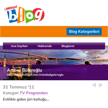
Blog Kategorileri
Ana Sayfam
Hakkımda
Bloglarım
Anibal Güleroğlu
http://blog.milliyet.com.tr/anibalguleroglu
31 Temmuz '11
Kategori
TV Programları
Evlilikle giden jüri koltuğu…