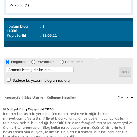
Psikoloji
(1)
Toplam blog
: 1
: 1386
Kayıt tarihi
: 19.08.11
Bloglarda
Yazarlarda
Galerilerde
Sadece bu yazarın bloglarında ara
|
|
Yukarı
Anasayfa
Bize Ulaşın
Kullanım Koşulları
© Milliyet Blog Copyright 2026
İnternet baskısında yer alan tüm metin, resim ve içeriğin hakları
milliyet.com.tr'ye aittir. Milliyet Blog kullanıcıları ve üyeleri, üçüncü kişilerin
telif hakkı sahibi bulunduğu her türlü fikri eser, fotoğraf, resim vb. materyal ve
ürünleri kullanamazlar. Blog kullanıcı ve yazarlarının, üçüncü kişilerin telif
hakkı sahibi olduğu yazı, resim vb. ürünleri kullanması durumunda, her türlü
hukuki ve cezai sorumluluk kendilerine aittir.