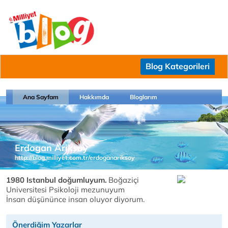
Blog Kategorileri
Ana Sayfam
Hakkımda
Bloglarım
Erdogan Ariksoy
http://blog.milliyet.com.tr/erdoganariksoy
1980 Istanbul doğumluyum.
Boğaziçi
Universitesi Psikoloji mezunuyum
İnsan düşününce insan oluyor diyorum.
Önerdiğim Yazarlar