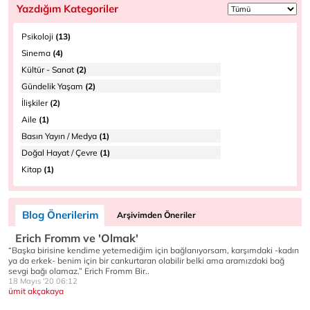
Yazdığım Kategoriler
Psikoloji
(13)
Sinema
(4)
Kültür - Sanat
(2)
Gündelik Yaşam
(2)
İlişkiler
(2)
Aile
(1)
Basın Yayın / Medya
(1)
Doğal Hayat / Çevre
(1)
Kitap
(1)
Blog Önerilerim
Arşivimden Öneriler
Erich Fromm ve 'Olmak'
“Başka birisine kendime yetemediğim için bağlanıyorsam, karşımdaki -kadın
ya da erkek- benim için bir cankurtaran olabilir belki ama aramızdaki bağ
sevgi bağı olamaz.” Erich Fromm Bir..
18 Mayıs '20 06:12
ümit akçakaya