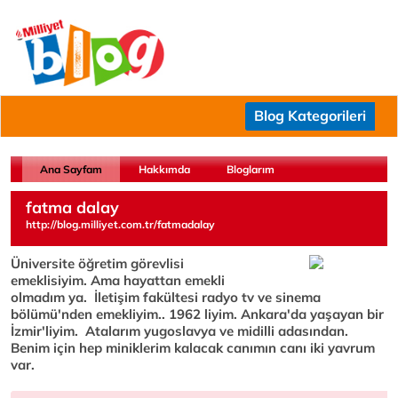
Blog Kategorileri
Ana Sayfam
Hakkımda
Bloglarım
fatma dalay
http://blog.milliyet.com.tr/fatmadalay
Üniversite öğretim görevlisi
emeklisiyim. Ama hayattan emekli
olmadım ya. İletişim fakültesi radyo tv ve sinema
bölümü'nden emekliyim.. 1962 liyim. Ankara'da yaşayan bir
İzmir'liyim. Atalarım yugoslavya ve midilli adasından.
Benim için hep miniklerim kalacak canımın canı iki yavrum
var.