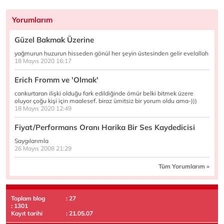
Yorumlarım
Güzel Bakmak Üzerine
yağmurun huzurun hisseden gönül her şeyin üstesinden gelir evelallah
18 Mayıs 2020 16:17
Erich Fromm ve 'Olmak'
cankurtaran ilişki olduğu fark edildiğinde ömür belki bitmek üzere
oluyor çoğu kişi için maalesef. biraz ümitsiz bir yorum oldu ama-)))
18 Mayıs 2020 12:49
Fiyat/Performans Oranı Harika Bir Ses Kaydedicisi
Saygılarımla
26 Mayıs 2008 21:29
Tüm Yorumlarım »
Toplam blog
: 27
: 1301
Kayıt tarihi
: 21.05.07