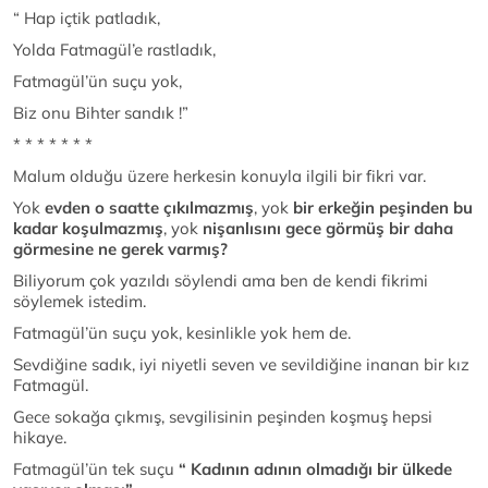
“ Hap içtik patladık,
Yolda Fatmagül’e rastladık,
Fatmagül’ün suçu yok,
Biz onu Bihter sandık !”
* * * * * * *
Malum olduğu üzere herkesin konuyla ilgili bir fikri var.
Yok
evden o saatte çıkılmazmış
, yok
bir erkeğin peşinden bu
kadar koşulmazmış
, yok
nişanlısını gece görmüş bir daha
görmesine ne gerek varmış?
Biliyorum çok yazıldı söylendi ama ben de kendi fikrimi
söylemek istedim.
Fatmagül’ün suçu yok, kesinlikle yok hem de.
Sevdiğine sadık, iyi niyetli seven ve sevildiğine inanan bir kız
Fatmagül.
Gece sokağa çıkmış, sevgilisinin peşinden koşmuş hepsi
hikaye.
Fatmagül’ün tek suçu
“ Kadının adının olmadığı bir ülkede