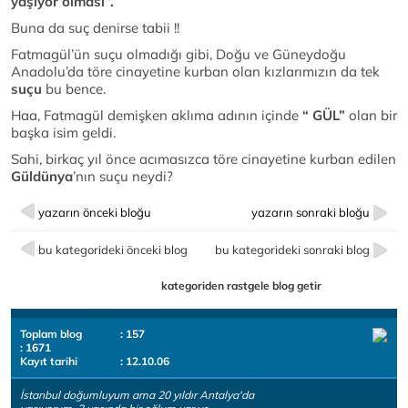
yaşıyor olması”.
Buna da suç denirse tabii !!
Fatmagül’ün suçu olmadığı gibi, Doğu ve Güneydoğu
Anadolu’da töre cinayetine kurban olan kızlarımızın da tek
suçu
bu bence.
Haa, Fatmagül demişken aklıma adının içinde
“ GÜL”
olan bir
başka isim geldi.
Sahi, birkaç yıl önce acımasızca töre cinayetine kurban edilen
Güldünya
’nın suçu neydi?
yazarın önceki bloğu
yazarın sonraki bloğu
bu kategorideki önceki blog
bu kategorideki sonraki blog
kategoriden rastgele blog getir
Toplam blog
: 157
: 1671
Kayıt tarihi
: 12.10.06
İstanbul doğumluyum ama 20 yıldır Antalya'da