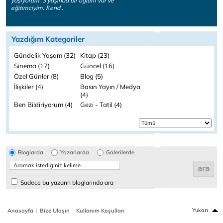
yaşıyorum. 3 yaşında bir oğlum var ve
eğitimciyim. Kend..
Yazdığım Kategoriler
Gündelik Yaşam (32)
Kitap (23)
Sinema (17)
Güncel (16)
Özel Günler (8)
Blog (5)
İlişkiler (4)
Basın Yayın / Medya
(4)
Ben Bildiriyorum (4)
Gezi - Tatil (4)
Bloglarda
Yazarlarda
Galerilerde
Sadece bu yazarın bloglarında ara
|
|
Yukarı
Anasayfa
Bize Ulaşın
Kullanım Koşulları