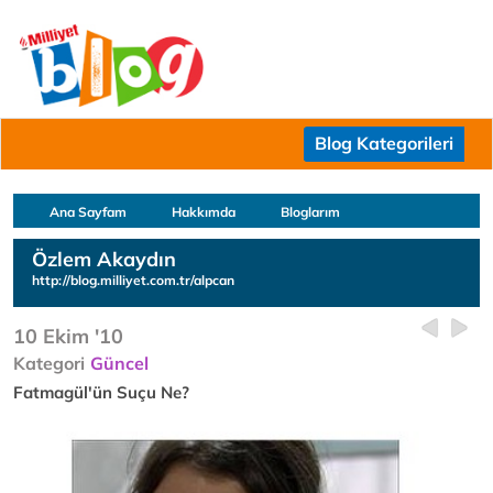
Blog Kategorileri
Ana Sayfam
Hakkımda
Bloglarım
Özlem Akaydın
http://blog.milliyet.com.tr/alpcan
10 Ekim '10
Kategori
Güncel
Fatmagül'ün Suçu Ne?